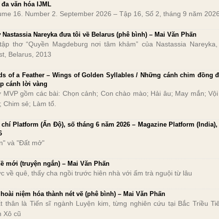
 đa văn hóa IJML
ume 16. Number 2. September 2026 – Tập 16, Số 2, tháng 9 năm 2026
 Nastassia Nareyka đưa tôi về Belarus (phê bình) – Mai Văn Phấn
tập thơ “Quyền Magdeburg nơi tâm khảm” của Nastassia Nareyka
st, Belarus, 2013
ds of a Feather – Wings of Golden Syllables / Những cánh chim đồng đ
p cánh lời vàng
 MVP gồm các bài: Chọn cảnh; Con chào mào; Hải âu; May mắn; Vội
; Chim sẻ; Làm tổ.
 chí Platform (Ấn Độ), số tháng 6 năm 2026 – Magazine Platform (India),
6
n" và "Đất mở"
ề mới (truyện ngắn) – Mai Văn Phấn
c về quê, thấy cha ngồi trước hiên nhà với ấm trà nguội từ lâu
 hoài niệm hóa thành nét vẽ (phê bình) – Mai Văn Phấn
t thân là Tiến sĩ ngành Luyện kim, từng nghiên cứu tại Bắc Triều Ti
n Xô cũ