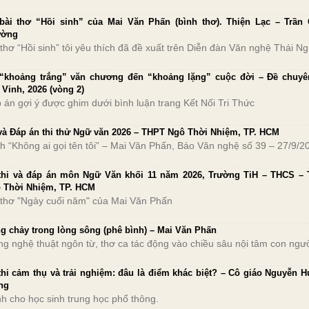
bài thơ “Hồi sinh” của Mai Văn Phấn (bình thơ). Thiện Lạc – Trần
ường
 thơ “Hồi sinh” tôi yêu thích đã đề xuất trên Diễn đàn Văn nghệ Thái N
“khoảng trắng” văn chương đến “khoảng lặng” cuộc đời – Đề chuyê
 Vinh, 2026 (vòng 2)
 án gợi ý được ghim dưới bình luận trang Kết Nối Tri Thức
và Đáp án thi thử Ngữ văn 2026 – THPT Ngô Thời Nhiệm, TP. HCM
ch “Không ai gọi tên tôi” – Mai Văn Phấn, Báo Văn nghệ số 39 – 27/9/2
thi và đáp án môn Ngữ Văn khối 11 năm 2026, Trường TiH – THCS –
 Thời Nhiệm, TP. HCM
 thơ "Ngày cuối năm" của Mai Văn Phấn
g chảy trong lòng sông (phê bình) – Mai Văn Phấn
ng nghệ thuật ngôn từ, thơ ca tác động vào chiều sâu nội tâm con ngư
thi cảm thụ và trải nghiệm: đâu là điểm khác biệt? – Cô giáo Nguyễn 
ng
h cho học sinh trung học phổ thông.