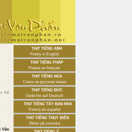
Thơ tiếng Anh
Poetry in English
Thơ tiếng Pháp
Poésie en français
Thơ tiếng Nga
Стихи на русском языке
Thơ tiếng Đức
ơ trẻ
Gedichte auf Deutsch
Thơ tiếng Tây Ban Nha
Poesía en español
Thơ tiếng Thụy Điển
Dikter på svenska
ề Văn
Thơ tiếng Ý