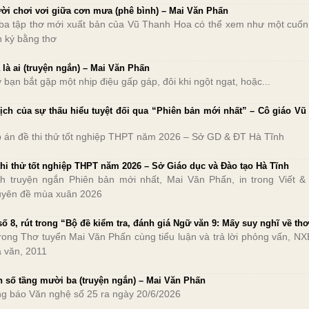
ời chơi vơi giữa cơn mưa ​(phê bình) – Mai Văn Phấn
ba tập thơ mới xuất bản của Vũ Thanh Hoa có thể xem như một cuốn
n ký bằng thơ
 là ai (truyện ngắn) – Mai Văn Phấn
 bạn bắt gặp một nhịp điệu gấp gáp, đôi khi ngột ngạt, hoặc...
kịch của sự thấu hiểu tuyệt đối qua “Phiên bản mới nhất” – Cô giáo Vũ
 án đề thi thử tốt nghiệp THPT năm 2026 – Sở GD & ĐT Hà Tĩnh
thi thử tốt nghiệp THPT năm 2026 – Sở Giáo dục và Đào tạo Hà Tĩnh
ch truyện ngắn Phiên bản mới nhất, Mai Văn Phấn, in trong Viết &
yên đề mùa xuân 2026
số 8, rút trong “Bộ đề kiểm tra, đánh giá Ngữ văn 9: Mấy suy nghĩ về th
trong Thơ tuyển Mai Văn Phấn cùng tiểu luận và trả lời phỏng vấn, NX
 văn, 2011
n số tầng mười ba (truyện ngắn) – Mai Văn Phấn
g báo Văn nghệ số 25 ra ngày 20/6/2026