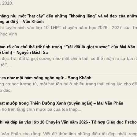
, 2010.
nâng niu một "hạt cây" đến những "khoảng lặng" và vẻ đẹp của nhữn
ng ai để ý – Vân Khánh
thi tuyển sinh vào lớp 10 THPT chuyên năm học 2026 - 2027 của T
 học Vinh
tan rã của chủ thể trữ tình trong “Trái đất là giọt sương” của Mai Văn
ê bình) – Nguyễn Bách Sa
 đọc Trái đất là giọt sương như một chỉnh thể, có thể nhận ra sự tan r
 tôi”...
 ca như một hàm sóng ngôn ngữ – Song Khánh
ng cơ học lượng tử, một hạt tồn tại ở nhiều trạng thái cùng lúc cho đế
đo đạc.
hạt mướp trong Thiên Đường Xanh (truyện ngắn) – Mai Văn Phấn
 hộ trên tầng chín mươi ba của tòa tháp...
thi và đáp án vào lớp 10 Chuyên Văn năm 2026 - Tổ hợp Giáo dục Pscho
 Văn Phấn cho rằng: Viết để thức tỉnh những điều tốt đẹp nhất tron