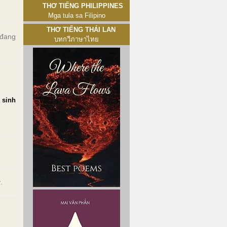
Thơ tiếng Philippines
Mga tula sa Filipino
Thơ tiếng Thái Lan
 đang
บทกวีภาษาไทย
 sinh
.