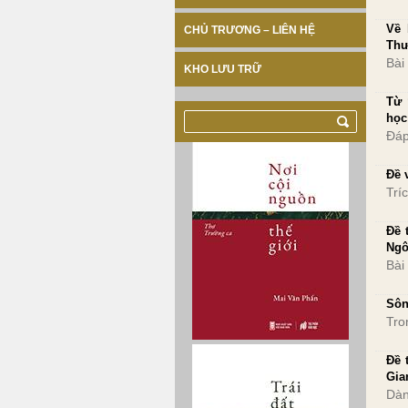
Về 
CHỦ TRƯƠNG – LIÊN HỆ
Th
Bài
KHO LƯU TRỮ
Từ 
học
Đáp
Đề 
Trí
Đề 
Ngô
Bài
Sôn
Tro
Đề 
Gia
Dàn