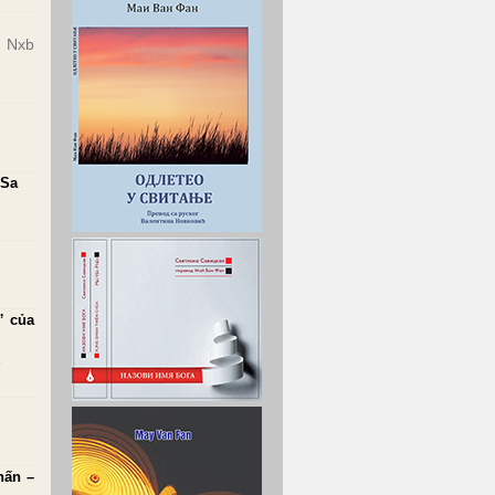
, Nxb
 Sa
” của
6
hấn –