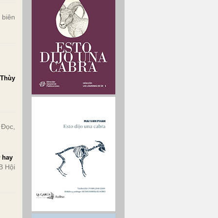
 biên
 Thùy
 Đọc,
ơ hay
B Hội