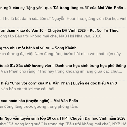
n ngữ của sự 'lặng yên' qua 'Đá trong lòng suối' của Mai Văn Phấn –
i Thu là bút danh của tiến sĩ Nguyễn Hoài Thu, giảng viên Đại học Vinh
 án tham khảo đề Văn 10 – Chuyên ĐH Vinh 2026 – Kết Nối Tri Thức
trong tập Bầu trời không mái che, NXB Hội Nhà văn, 2010
g tạo như một hành vi vũ trụ – Song Khánh
 ca đương đại Việt Nam đang từng bước bắt nhịp với phát hiện này.
io số 01: Sắc chữ hương văn – Dành cho học sinh trung học phổ thông
 Văn Phấn cho rằng: “Thơ hay trong khoảng im lặng giữa các chữ,...
 hiểu “Chơi với con” của Mai Văn Phấn | Luyện đề đọc hiểu Văn 9
 văn bản và trả lời các câu hỏi
 sao hoàn hảo (truyện ngắn) – Mai Văn Phấn
n đứng lặng trước gương trong phòng tắm.
thi Ngữ văn tuyển sinh lớp 10 của THPT Chuyên Đại học Vinh năm 2026
 thơ "Đá trong lòng suối" in trong tập "Bầu trời không mái che", NXB Hộ