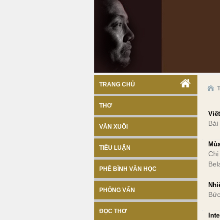
TRANG CHỦ
THƠ
Viế
Bài
VĂN XUÔI
Mùa
TIỂU LUẬN
Chị
Bel
PHÊ BÌNH VĂN HỌC
Nhi
PHỎNG VẤN
Bức
ĐỌC THƠ
Int