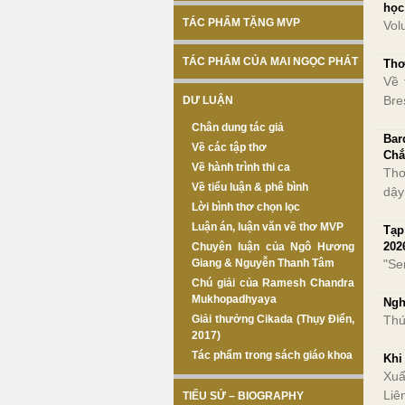
học
TÁC PHẨM TẶNG MVP
Vol
TÁC PHẨM CỦA MAI NGỌC PHÁT
Thơ
Về 
Bre
DƯ LUẬN
Chân dung tác giả
Bar
Về các tập thơ
Chắ
Về hành trình thi ca
Thơ
Về tiểu luận & phê bình
dậy
Lời bình thơ chọn lọc
Luận án, luận văn về thơ MVP
Tạp
202
Chuyên luận của Ngô Hương
Giang & Nguyễn Thanh Tâm
"Se
Chú giải của Ramesh Chandra
Mukhopadhyaya
Ngh
Giải thưởng Cikada (Thụy Điển,
Thứ
2017)
Tác phẩm trong sách giáo khoa
Khi
Xuấ
Liê
TIỂU SỬ – BIOGRAPHY