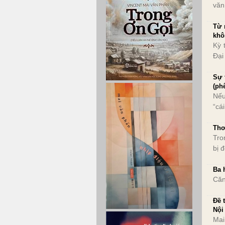
văn
Từ 
khô
Kỳ 
Đại
Sự 
(ph
Nếu
“cái
Thơ
Tro
bị 
Ba 
Căn
Đề 
Nội
Mai