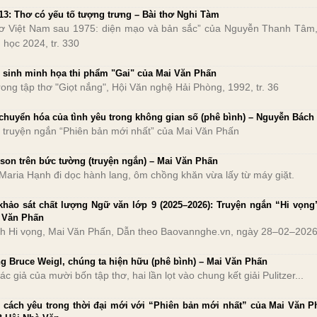
13: Thơ có yếu tố tượng trưng – Bài thơ Nghi Tàm ​
ơ Việt Nam sau 1975: diện mạo và bản sắc” của Nguyễn Thanh Tâm
 học 2024, tr. 330
 sinh minh họa thi phẩm "Gai" của Mai Văn Phấn
trong tập thơ "Giọt nắng", Hội Văn nghệ Hải Phòng, 1992, tr. 36
chuyển hóa của tình yêu trong không gian số (phê bình) – Nguyễn Bách
 truyện ngắn “Phiên bản mới nhất” của Mai Văn Phấn
 son trên bức tường (truyện ngắn) – Mai Văn Phấn
Maria Hạnh đi dọc hành lang, ôm chồng khăn vừa lấy từ máy giặt.
khảo sát chất lượng Ngữ văn lớp 9 (2025–2026): Truyện ngắn “Hi vọng
 Văn Phấn
ch Hi vọng, Mai Văn Phấn, Dẫn theo Baovannghe.vn, ngày 28–02–202
g Bruce Weigl, chúng ta hiện hữu ​(phê bình) – Mai Văn Phấn
tác giả của mười bốn tập thơ, hai lần lọt vào chung kết giải Pulitzer...
 cách yêu trong thời đại mới với “Phiên bản mới nhất” của Mai Văn P