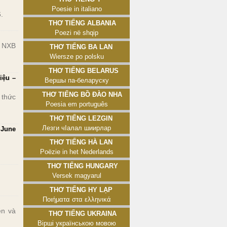
Poesie in italiano
.
Thơ tiếng Albania
Poezi në shqip
, NXB
Thơ tiếng Ba Lan
Wiersze po polsku
Thơ tiếng Belarus
iệu –
Вершы па-беларуску
Thơ tiếng Bồ Đào Nha
 thức
Poesia em português
Thơ tiếng Lezgin
Лезги чӀалал шиирлар
 June
Thơ tiếng Hà Lan
Poëzie in het Nederlands
Thơ tiếng Hungary
Versek magyarul
Thơ tiếng Hy Lạp
Ποιήματα στα ελληνικά
ên và
Thơ tiếng Ukraina
Вірші українською мовою