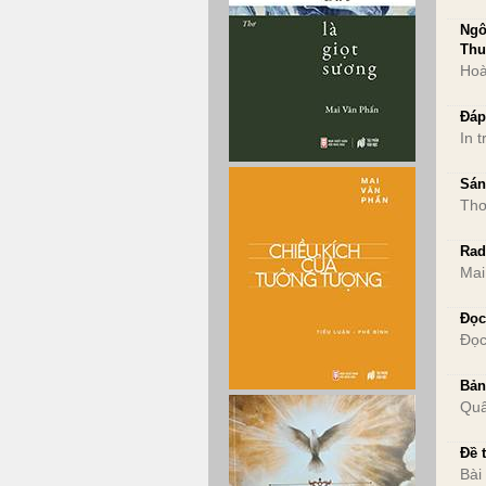
Ngô
Thu
Hoà
Đáp
In 
Sán
Thơ
Rad
Mai
Đọc
Đọc
Bản
Quâ
Đề 
Bài