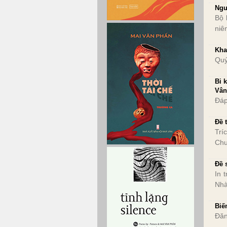
Ngư
Bộ 
niê
Kha
Quý
Bi 
Vân
Đáp
Đề 
Trí
Chu
Đề 
In 
Nhà
Biế
Đăn