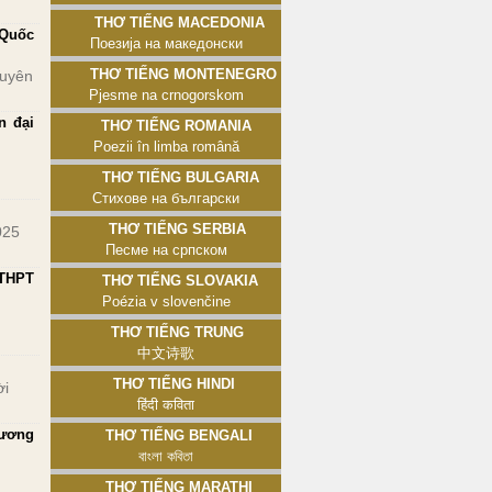
Thơ tiếng Macedonia
 Quốc
Поезија на македонски
Thơ tiếng Montenegro
guyên
Pjesme na crnogorskom
n đại
Thơ tiếng Romania
Poezii în limba română
Thơ tiếng Bulgaria
Стихове на български
Thơ tiếng Serbia
025
Песме на српском
 THPT
Thơ tiếng Slovakia
Poézia v slovenčine
Thơ tiếng Trung
中文诗歌
Thơ tiếng Hindi
ời
हिंदी कविता
Hương
Thơ tiếng Bengali
বাংলা কবিতা
Thơ tiếng Marathi