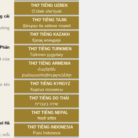
Thơ tiếng Uzbek
Oʻzbek sheʼriyati
g cái
Thơ tiếng Tajik
Шеърҳо ба забони тоҷикӣ
rường
Thơ tiếng Kazakh
Қазақ өлеңдері
 Phấn
Thơ tiếng Turkmen
Türkmen şygyrlary
ã của
Thơ tiếng Armenia
Հայերեն
բանաստեղծություններ
Thơ tiếng Kyrgyz
n khi
Кыргыз поэзиясы
Thơ tiếng Do Thái
שירה בעברית
Thơ tiếng Nepal
नेपाली कविता
ol Hà
Thơ tiếng Indonesia
Puisi Indonesia
g mỗi