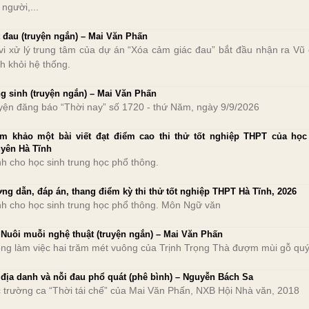
 người,...
t đau (truyện ngắn) – Mai Văn Phấn
vi xử lý trung tâm của dự án “Xóa cảm giác đau” bắt đầu nhận ra Vũ
ch khỏi hệ thống.
g sinh (truyện ngắn) – Mai Văn Phấn
yện đăng báo “Thời nay” số 1720 - thứ Năm, ngày 9/9/2026
m khảo một bài viết đạt điểm cao thi thử tốt nghiệp THPT của học
yên Hà Tĩnh
h cho học sinh trung học phổ thông.
ng dẫn, đáp án, thang điểm kỳ thi thử tốt nghiệp THPT Hà Tĩnh, 2026
h cho học sinh trung học phổ thông. Môn Ngữ văn
 Nuôi muỗi nghệ thuật (truyện ngắn) – Mai Văn Phấn
ng làm việc hai trăm mét vuông của Trịnh Trọng Thà đượm mùi gỗ quý
 địa danh và nỗi đau phổ quát (phê bình) – Nguyễn Bách Sa
 trường ca “Thời tái chế” của Mai Văn Phấn, NXB Hội Nhà văn, 2018