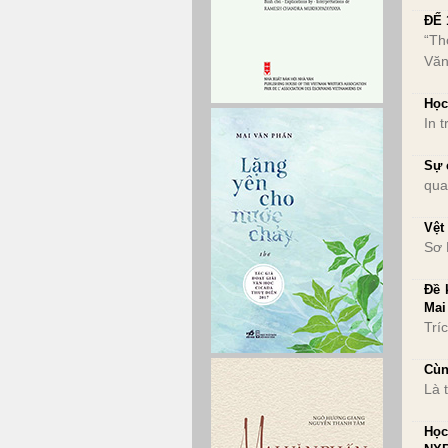
ĐẾ 
“Th
Văn
Học
In 
Sự 
qua
Vệt
Sơ 
Đề 
Mai
Trí
Cùn
Là 
Học