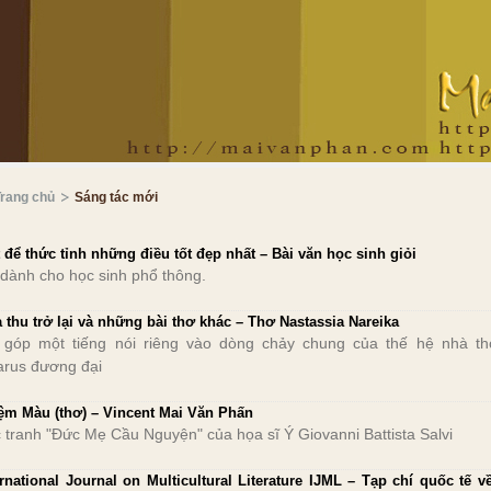
Trang chủ
Sáng tác mới
t để thức tỉnh những điều tốt đẹp nhất – Bài văn học sinh giỏi
 dành cho học sinh phổ thông.
 thu trở lại và những bài thơ khác – Thơ Nastassia Nareika
 góp một tiếng nói riêng vào dòng chảy chung của thế hệ nhà th
arus đương đại
ệm Màu (thơ) – Vincent Mai Văn Phấn
 tranh "Đức Mẹ Cầu Nguyện" của họa sĩ Ý Giovanni Battista Salvi
ernational Journal on Multicultural Literature IJML – Tạp chí quốc tế v