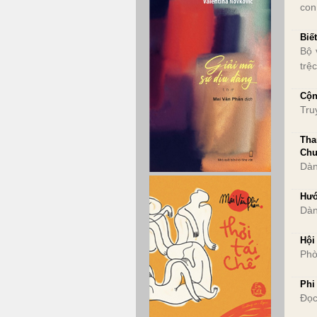
con
Biế
Bộ 
trệ
Cộn
Tru
Tha
Chu
Dàn
Hướ
Dàn
Hội
Phò
Phi
Đọc