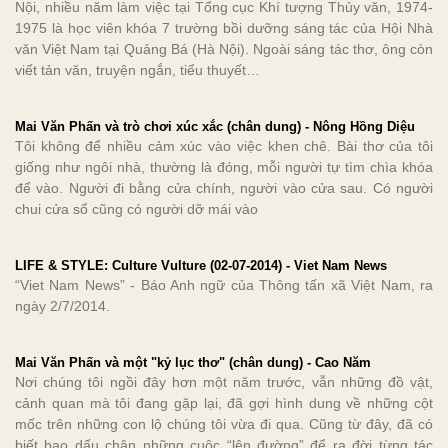
Nội, nhiều năm làm việc tại Tổng cục Khí tượng Thủy văn, 1974-
1975 là học viên khóa 7 trường bồi dưỡng sáng tác của Hội Nhà
văn Việt Nam tại Quảng Bá (Hà Nội). Ngoài sáng tác thơ, ông còn
viết tản văn, truyện ngắn, tiểu thuyết…
Mai Văn Phấn và trò chơi xúc xắc (chân dung) - Nông Hồng Diệu
Tôi không để nhiều cảm xúc vào việc khen chê. Bài thơ của tôi
giống như ngôi nhà, thường là đóng, mỗi người tự tìm chìa khóa
để vào. Người đi bằng cửa chính, người vào cửa sau. Có người
chui cửa sổ cũng có người dỡ mái vào
LIFE & STYLE: Culture Vulture (02-07-2014) - Viet Nam News
“Viet Nam News” - Báo Anh ngữ của Thông tấn xã Việt Nam, ra
ngày 2/7/2014.
Mai Văn Phấn và một "kỷ lục thơ" (chân dung) - Cao Năm
Nơi chúng tôi ngồi đây hơn một năm trước, vẫn những đồ vật,
cảnh quan mà tôi đang gặp lại, đã gợi hình dung về những cột
mốc trên những con lộ chúng tôi vừa đi qua. Cũng từ đây, đã có
biết bao dấu chân những cuộc “lên đường” để ra đời từng tác