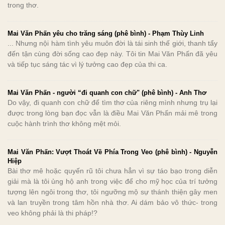
trong thơ.
Mai Văn Phấn yêu cho trăng sáng (phê bình) - Phạm Thùy Linh
... Nhưng nội hàm tình yêu muôn đời là tái sinh thế giới, thanh tẩy
đến tận cùng đời sống cao đẹp này. Tôi tin Mai Văn Phấn đã yêu
và tiếp tục sáng tác vì lý tưởng cao đẹp của thi ca.
Mai Văn Phấn - người “đi quanh con chữ" (phê bình) - Anh Thơ
Do vậy, đi quanh con chữ để tìm thơ của riêng mình nhưng trụ lại
được trong lòng bạn đọc vẫn là điều Mai Văn Phấn mải mê trong
cuộc hành trình thơ không mệt mỏi.
Mai Văn Phấn: Vượt Thoát Về Phía Trong Veo (phê bình) - Nguyễn
Hiệp
Bài thơ mê hoặc quyến rũ tôi chưa hẳn vì sự táo bạo trong diễn
giải mà là tôi ủng hộ anh trong việc để cho mỹ học của trí tưởng
tượng lên ngôi trong thơ, tôi ngưỡng mộ sự thánh thiện gây men
và lan truyền trong tâm hồn nhà thơ. Ai dám bảo vô thức- trong
veo không phải là thi pháp!?