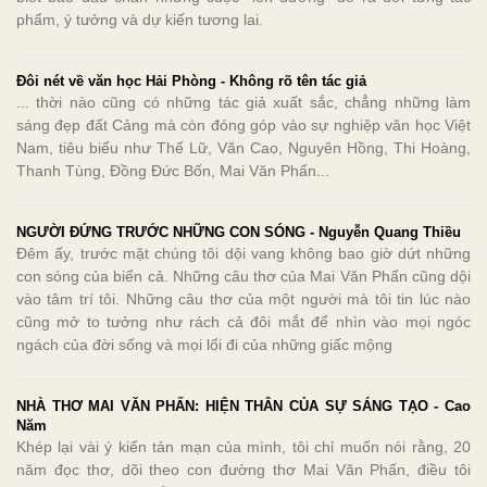
phẩm, ý tưởng và dự kiến tương lai.
Đôi nét về văn học Hải Phòng - Không rõ tên tác giả
... thời nào cũng có những tác giả xuất sắc, chẳng những làm
sáng đẹp đất Cảng mà còn đóng góp vào sự nghiệp văn học Việt
Nam, tiêu biểu như Thế Lữ, Văn Cao, Nguyên Hồng, Thi Hoàng,
Thanh Tùng, Đồng Đức Bốn, Mai Văn Phấn...
NGƯỜI ĐỨNG TRƯỚC NHỮNG CON SÓNG - Nguyễn Quang Thiều
Đêm ấy, trước mặt chúng tôi dội vang không bao giờ dứt những
con sóng của biển cả. Những câu thơ của Mai Văn Phấn cũng dội
vào tâm trí tôi. Những câu thơ của một người mà tôi tin lúc nào
cũng mở to tưởng như rách cả đôi mắt để nhìn vào mọi ngóc
ngách của đời sống và mọi lối đi của những giấc mộng
NHÀ THƠ MAI VĂN PHẤN: HIỆN THÂN CỦA SỰ SÁNG TẠO - Cao
Năm
Khép lại vài ý kiến tản mạn của mình, tôi chỉ muốn nói rằng, 20
năm đọc thơ, dõi theo con đường thơ Mai Văn Phấn, điều tôi