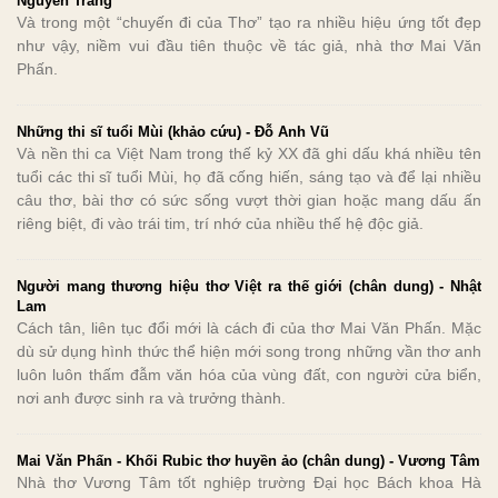
Nguyên Trang
Và trong một “chuyến đi của Thơ” tạo ra nhiều hiệu ứng tốt đẹp
như vậy, niềm vui đầu tiên thuộc về tác giả, nhà thơ Mai Văn
Phấn.
Những thi sĩ tuổi Mùi (khảo cứu) - Đỗ Anh Vũ
Và nền thi ca Việt Nam trong thế kỷ XX đã ghi dấu khá nhiều tên
tuổi các thi sĩ tuổi Mùi, họ đã cống hiến, sáng tạo và để lại nhiều
câu thơ, bài thơ có sức sống vượt thời gian hoặc mang dấu ấn
riêng biệt, đi vào trái tim, trí nhớ của nhiều thế hệ độc giả.
Người mang thương hiệu thơ Việt ra thế giới (chân dung) - Nhật
Lam
Cách tân, liên tục đổi mới là cách đi của thơ Mai Văn Phấn. Mặc
dù sử dụng hình thức thể hiện mới song trong những vần thơ anh
luôn luôn thấm đẫm văn hóa của vùng đất, con người cửa biển,
nơi anh được sinh ra và trưởng thành.
Mai Văn Phấn - Khối Rubic thơ huyền ảo (chân dung) - Vương Tâm
Nhà thơ Vương Tâm tốt nghiệp trường Đại học Bách khoa Hà