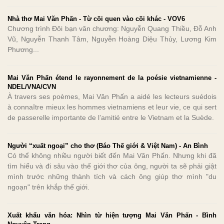
Nhà thơ Mai Văn Phấn - Từ cõi quen vào cõi khác - VOV6
Chương trình Đôi bạn văn chương: Nguyễn Quang Thiều, Đỗ Anh
Vũ, Nguyễn Thanh Tâm, Nguyễn Hoàng Diệu Thủy, Lương Kim
Phương...
Mai Văn Phấn étend le rayonnement de la poésie vietnamienne -
NDEL/VNA/CVN
À travers ses poèmes, Mai Văn Phấn a aidé les lecteurs suédois
à connaître mieux les hommes vietnamiens et leur vie, ce qui sert
de passerelle importante de l’amitié entre le Vietnam et la Suède.
Người “xuất ngoại” cho thơ (Báo Thế giới & Việt Nam) - An Bình
Có thể không nhiều người biết đến Mai Văn Phấn. Nhưng khi đã
tìm hiểu và đi sâu vào thế giới thơ của ông, người ta sẽ phải giật
mình trước những thành tích và cách ông giúp thơ mình "du
ngoạn" trên khắp thế giới.
Xuất khẩu văn hóa: Nhìn từ hiện tượng Mai Văn Phấn - Bình