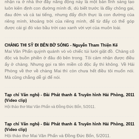
nhận ra ở nhà thơ đầy năng động này là một bản lĩnh sáng tạo
luôn kiên định con đường mình đi, dù biết trước là đầy chông gai,
đau đớn và cả tai tiếng, nhưng đấy đích thực là con đường của
riêng mình, khoảng trời của riêng mình, để từ đấy có thể góp
được cái gì đó vào bầu trời cao xanh vời vợi của muôn loài.
CHÀNG THI SỸ ĐI BÊN BỜ SÓNG - Nguyễn Tham Thiện Kế
Mai Văn Phấn quýnh quánh vò vò chiếc túi lưới giặt đồ. Chàng cô
độc và buồn phiền ở đâu đó bên trong. Tôi cảm nhận được điều
ấy ở chàng. Nhưng gọi ra tên miền cô độc ấy thì không. Về Hải
Phòng về thơ về chàng Mai thì còn chưa hết điều tôi muốn nói.
Mà cũng chẳng dễ gì để nói.
Tạp chí Văn nghệ - Đài Phát thanh & Truyền hình Hải Phòng, 2011
(Video clip)
Hội thảo thơ Mai Văn Phấn và Đồng Đức Bốn, 5/2011.
Tạp chí Văn nghệ - Đài Phát thanh & Truyền hình Hải Phòng, 2011
(Video clip)
Hội thảo thơ Mai Văn Phấn và Đồng Đức Bốn, 5/2011.