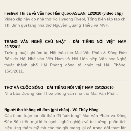
Festival Thi ca và Văn học Hàn Quốc-ASEAN, 12/2010 (video clip)
Video clip này do nhà thơ Ko Hyeong Ryeol, Tổng biên tập tạp chí
Thi Bình gửi tặng nhà thơ Nguyễn Quang Thiều và MVP.
TRANG VĂN NGHỆ CHỦ NHẬT - ĐÀI TIẾNG NÓI VIỆT NAM
22/5/2011
Tường thuật ghi âm tại Hội thảo thơ Mai Văn Phấn & Đồng Đức
Bốn do Hội Nhà văn Việt Nam và Hội Liên hiệp Văn học-Nghệ
thuật thành phố Hải Phòng đồng tổ chức tại Hải Phòng,
15/5/2011.
THƠ VÀ CUỘC SỐNG - ĐÀI TIẾNG NÓI VIỆT NAM 25/12/2010
Nhà báo Dương Kim Thoa phỏng vấn nhà thơ Mai Văn Phấn.
Người thơ không cô đơn (ghi chép) - Vũ Thúy Hồng
Các tham luận tại hội thảo đã “xới tung” Mai Văn Phấn và Đồng
Đức Bốn trên mọi khía cạnh nghề nghiệp và tư tưởng, phân tích
hiệu ứng thẩm mỹ mà các tác giả mang lại cả trong đời thực lẫn