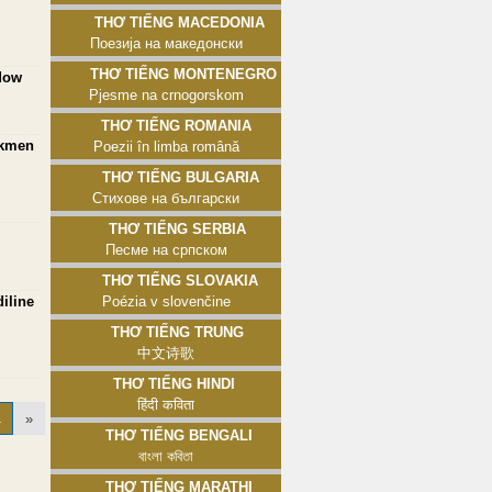
Thơ tiếng Macedonia
Поезија на македонски
Thơ tiếng Montenegro
adow
Pjesme na crnogorskom
Thơ tiếng Romania
rkmen
Poezii în limba română
Thơ tiếng Bulgaria
Стихове на български
Thơ tiếng Serbia
Песме на српском
Thơ tiếng Slovakia
iline
Poézia v slovenčine
Thơ tiếng Trung
中文诗歌
Thơ tiếng Hindi
हिंदी कविता
1
»
Thơ tiếng Bengali
বাংলা কবিতা
Thơ tiếng Marathi