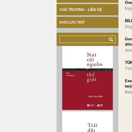
Ora
Kiç
CHỦ TRƯƠNG – LIÊN HỆ
BIL
KHO LƯU TRỮ
Dog
Gon
dil
Ank
TÜR
Tür
Ese
ter
Bal