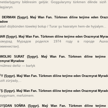
netdarlygymy bildiresim gelýär. Goşgularymy türkmen dilinde siziň 
laşýaryn.
 DERMAN (Şygyr). Maý Wan Fan. Türkmen diline terjime eden Oraz
adow
alaň düýbünden tüweleý bolup / Turar şu hasratym hem-de hyýalym...
AR (Şygyr). Maý Wan Fan. Türkmen diline terjime eden Orazmyrat Myr
азмурад Мурадов родился 1974 году в городе Ашха
ркменистан).
WOLIKI SURAT (Şygyr). Maý Wan Fan. Türkmen diline terjime
zmyrat Myradow
ülmez deňiz — barlyk
Y (Şygyr). Maý Wan Fan. Türkmen diline terjime eden Orazmyrat Myra
ziň zürýady,...
Ş (Şygyr). Maý Wan Fan. Türkmen diline terjime eden Orazmyrat Myra
sygymam, meňzimem.
YŞDAN SOŇRA (Şygyr). Maý Wan Fan. Türkmen diline terjime 