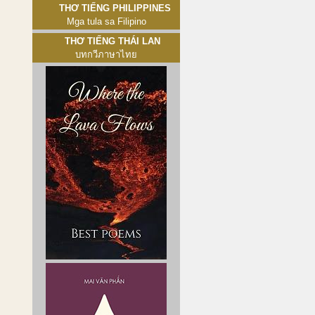
Thơ tiếng Philippines
Mga tula sa Filipino
Thơ tiếng Thái Lan
บทกวีภาษาไทย