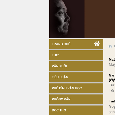
TRANG CHỦ
THƠ
Maý
Maý
VĂN XUÔI
Gar
TIỂU LUẬN
(Wý
Tür
PHÊ BÌNH VĂN HỌC
Türk
PHỎNG VẤN
Tür
Goş
ĐỌC THƠ
şa