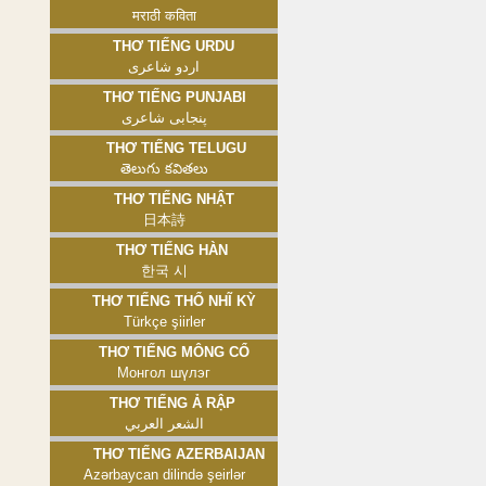
मराठी कविता
Thơ tiếng Urdu
اردو شاعری
Thơ tiếng Punjabi
پنجابی شاعری
Thơ tiếng Telugu
తెలుగు కవితలు
Thơ tiếng Nhật
日本詩
Thơ tiếng Hàn
한국 시
Thơ tiếng Thổ Nhĩ Kỳ
Türkçe şiirler
Thơ tiếng Mông Cổ
Монгол шүлэг
Thơ tiếng Ả Rập
الشعر العربي
Thơ tiếng Azerbaijan
Azərbaycan dilində şeirlər