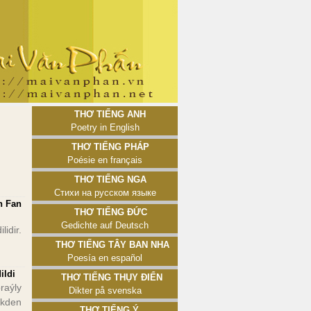
Thơ tiếng Anh
Poetry in English
Thơ tiếng Pháp
Poésie en français
Thơ tiếng Nga
Стихи на русском языке
n Fan
Thơ tiếng Đức
Gedichte auf Deutsch
idir.
Thơ tiếng Tây Ban Nha
Poesía en español
ildi
Thơ tiếng Thụy Điển
raýly
Dikter på svenska
kden
Thơ tiếng Ý