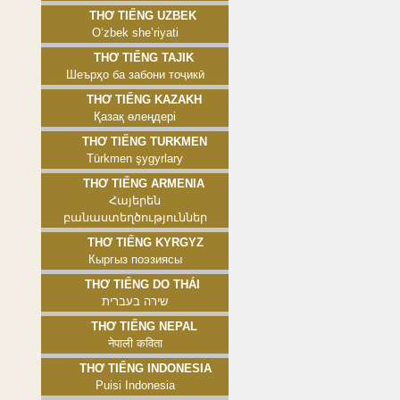
Thơ tiếng Uzbek
Oʻzbek sheʼriyati
Thơ tiếng Tajik
Шеърҳо ба забони тоҷикӣ
Thơ tiếng Kazakh
Қазақ өлеңдері
Thơ tiếng Turkmen
Türkmen şygyrlary
Thơ tiếng Armenia
Հայերեն
բանաստեղծություններ
Thơ tiếng Kyrgyz
Кыргыз поэзиясы
Thơ tiếng Do Thái
שירה בעברית
Thơ tiếng Nepal
नेपाली कविता
Thơ tiếng Indonesia
Puisi Indonesia