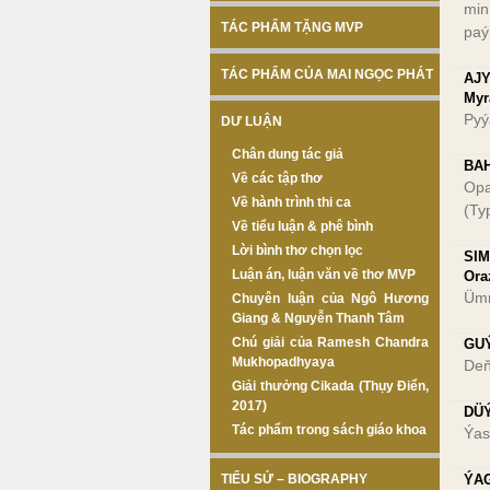
min
TÁC PHẨM TẶNG MVP
paý
TÁC PHẨM CỦA MAI NGỌC PHÁT
AJY
Myr
Pyý
DƯ LUẬN
Chân dung tác giả
BAH
Về các tập thơ
Ор
Về hành trình thi ca
(Ту
Về tiểu luận & phê bình
Lời bình thơ chọn lọc
SIM
Luận án, luận văn về thơ MVP
Ora
Ümm
Chuyên luận của Ngô Hương
Giang & Nguyễn Thanh Tâm
Chú giải của Ramesh Chandra
GUÝ
Mukhopadhyaya
Deň
Giải thưởng Cikada (Thụy Điển,
2017)
DÜÝ
Tác phẩm trong sách giáo khoa
Ýas
TIỂU SỬ – BIOGRAPHY
ÝAG