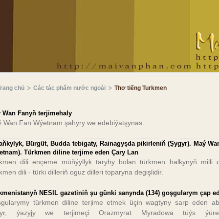
Trang chủ
Các tác phẩm nước ngoài
Thơ tiếng Turkmen
 Wan Fanyň terjimehaly
 Wan Fan Wýetnam şahyry we edebiýatşynas.
aňkylyk, Bürgüt, Budda tebigaty, Rainagyşda pikirleniň (Şygyr). Maý Wa
etnam). Türkmen diline terjime eden Çary Lan
kmen dili ençeme müňýyllyk taryhy bolan türkmen halkynyň milli dil
men dili - türki dilleriň oguz dilleri toparyna degişlidir.
kmenistanyň NESIL gazetiniň şu günki sanynda (134) goşgularym çap ed
gularymy türkmen diline terjime etmek üçin wagtyny sarp eden ab
hyr, ýazyjy we terjimeçi Orazmyrat Myradowa tüýs ýüre