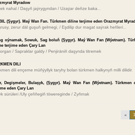
zmyrat Myradow
ijek nahal / Daşyň jaýrygyndan / Uzaýar deňze baka...
BIL (Şygyr). Maý Wan Fan. Türkmen diline terjime eden Orazmyrat Myr
rusy, zerur däl guşuň gelmegi, / Eşdilip dur magat saýrak heňleri...
g oýnamak, Sowuk, Sag boluň (Şygyr). Maý Wan Fan (Wýetnam). Tü
ine terjime eden Çary Lan
organ / Sapraklar galdy / Penjiräniň daşynda titremek
KMEN DILI
kmen dili ençeme müňýyllyk taryhy bolan türkmen halkynyň milli dilidir.
r, Degişmeler, Bulaşyk, (Şygyr). Maý Wan Fan (Wýetnam). Türkmen d
jime eden Çary Lan
yk sürüleri /Uly çeňňegiň töwereginde / Zyňmak
«