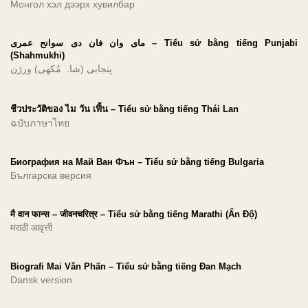
Монгол хэл дээрх хувилбар
مای وان فان دی سوانح عمری – Tiểu sử bằng tiếng Punjabi
(Shahmukhi)
پنجابی (شاہ مُکھی) ورژن
ชีวประวัติของ ไม วัน เฟิ้น – Tiểu sử bằng tiếng Thái Lan
ฉบับภาษาไทย
Биография на Май Ван Фън – Tiểu sử bằng tiếng Bulgaria
Българска версия
मै वान फान्स – जीवनचरित्र – Tiểu sử bằng tiếng Marathi (Ấn Độ)
मराठी आवृत्ती
Biografi Mai Văn Phấn – Tiểu sử bằng tiếng Đan Mạch
Dansk version