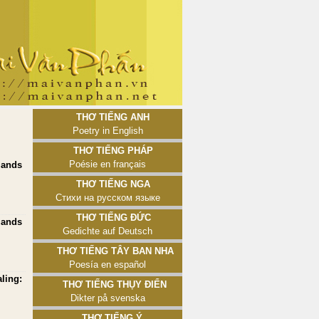
Thơ tiếng Anh
Poetry in English
Thơ tiếng Pháp
Poésie en français
lands
Thơ tiếng Nga
Стихи на русском языке
Thơ tiếng Đức
lands
Gedichte auf Deutsch
Thơ tiếng Tây Ban Nha
Poesía en español
ling:
Thơ tiếng Thụy Điển
Dikter på svenska
Thơ tiếng Ý