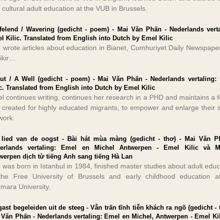
 cultural adult education at the VUB in Brussels.
felend / Wavering (gedicht - poem) - Mai Văn Phấn - Nederlands verta
l Kilic. Translated from English into Dutch by Emel Kilic
 wrote articles about education in Bianet, Cumhuriyet Daily Newspape
fikir…
ut / A Well (gedicht - poem) - Mai Văn Phấn - Nederlands vertaling:
ic. Translated from English into Dutch by Emel Kilic
l continues writing, continues her research in a PHD and maintains a 
 created for highly educated migrants, to empower and enlarge their s
work.
 lied van de oogst - Bài hát mùa màng (gedicht - thơ) - Mai Văn P
erlands vertaling: Emel en Michel Antwerpen - Emel Kilic và M
werpen dịch từ tiếng Anh sang tiếng Hà Lan
 was born in Istanbul in 1984, finished master studies about adult educ
the Free University of Brussels and early childhood education a
mara University.
gast begeleiden uit de steeg - Vẫn trấn tĩnh tiễn khách ra ngõ (gedicht - 
 Văn Phấn - Nederlands vertaling: Emel en Michel, Antwerpen - Emel Kil