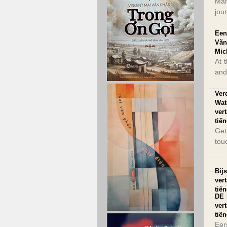
Mar
jou
Een
Văn
Mic
At 
and
Ver
Wat
ver
tiế
Get
touc
Bij
ver
tiế
DE 
ver
tiế
Eer