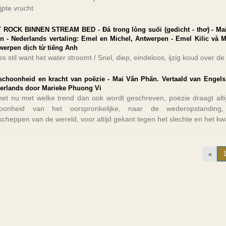
jpte vrucht
 ROCK BINNEN STREAM BED - Đá trong lòng suối (gedicht - thơ) - Ma
n - Nederlands vertaling: Emel en Michel, Antwerpen - Emel Kilic và M
werpen dịch từ tiếng Anh
s stil want het water stroomt / Snel, diep, eindeloos, ijzig koud over de 
schoonheid en kracht van poëzie - Mai Văn Phấn. Vertaald van Engels
erlands door Marieke Phuong Vi
het nu met welke trend dan ook wordt geschreven, poëzie draagt alti
oonheid van het oorspronkelijke, naar de wederopstanding,
scheppen van de wereld, voor altijd gekant tegen het slechte en het k
«