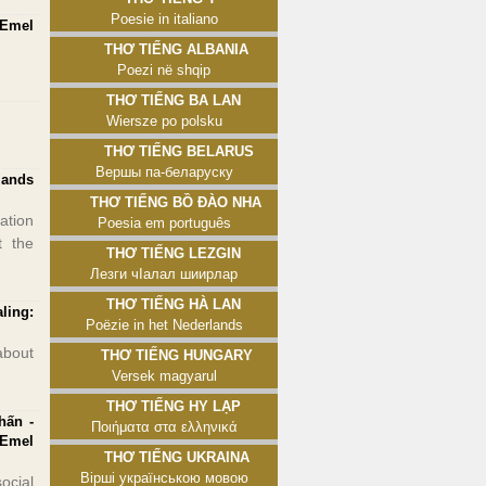
Poesie in italiano
 Emel
Thơ tiếng Albania
Poezi në shqip
Thơ tiếng Ba Lan
Wiersze po polsku
Thơ tiếng Belarus
Вершы па-беларуску
lands
Thơ tiếng Bồ Đào Nha
ation
Poesia em português
t the
Thơ tiếng Lezgin
Лезги чӀалал шиирлар
Thơ tiếng Hà Lan
ling:
Poëzie in het Nederlands
about
Thơ tiếng Hungary
Versek magyarul
Thơ tiếng Hy Lạp
hấn -
Ποιήματα στα ελληνικά
 Emel
Thơ tiếng Ukraina
Вірші українською мовою
ocial