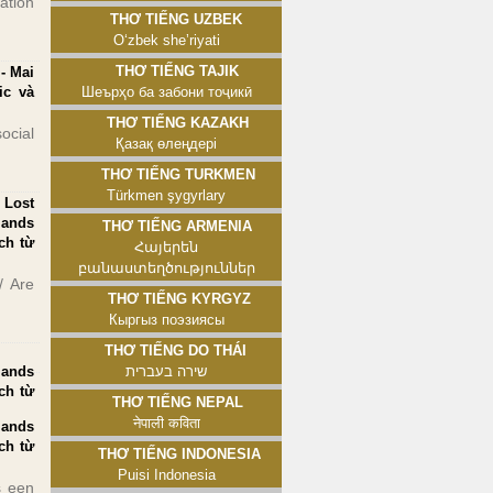
ation
Thơ tiếng Uzbek
Oʻzbek sheʼriyati
Thơ tiếng Tajik
- Mai
ic và
Шеърҳо ба забони тоҷикӣ
Thơ tiếng Kazakh
ocial
Қазақ өлеңдері
Thơ tiếng Turkmen
Türkmen şygyrlary
 Lost
lands
Thơ tiếng Armenia
ch từ
Հայերեն
բանաստեղծություններ
/ Are
Thơ tiếng Kyrgyz
Кыргыз поэзиясы
Thơ tiếng Do Thái
lands
שירה בעברית
ch từ
Thơ tiếng Nepal
नेपाली कविता
lands
ch từ
Thơ tiếng Indonesia
Puisi Indonesia
s een