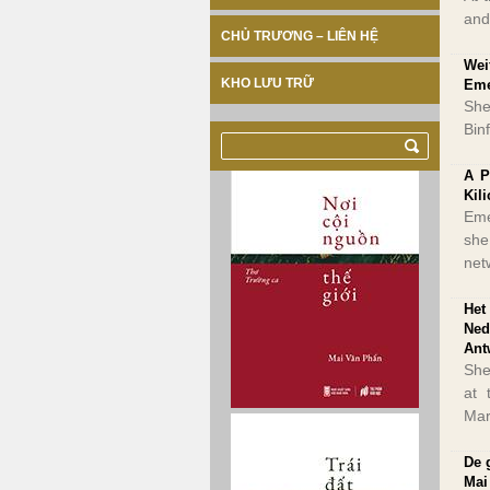
and
CHỦ TRƯƠNG – LIÊN HỆ
Wei
KHO LƯU TRỮ
Eme
She
Bin
A P
Kil
Eme
she
net
Het
Ned
Ant
She
at 
Mar
De 
Mai