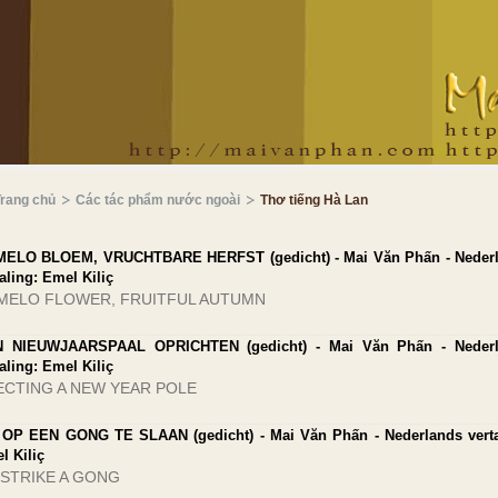
Trang chủ
Các tác phẩm nước ngoài
Thơ tiếng Hà Lan
ELO BLOEM, VRUCHTBARE HERFST (gedicht) - Mai Văn Phấn - Neder
aling: Emel Kiliç
MELO FLOWER, FRUITFUL AUTUMN
 NIEUWJAARSPAAL OPRICHTEN (gedicht) - Mai Văn Phấn - Neder
aling: Emel Kiliç
ECTING A NEW YEAR POLE
OP EEN GONG TE SLAAN (gedicht) - Mai Văn Phấn - Nederlands verta
l Kiliç
 STRIKE A GONG