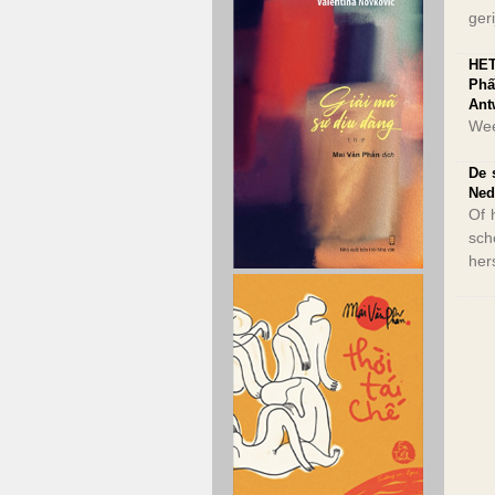
geri
HET
Phấ
Ant
Wee
De 
Ned
Of 
sch
her