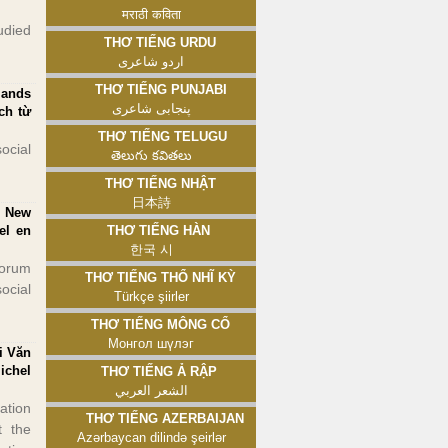
मराठी कविता
udied
Thơ tiếng Urdu
اردو شاعری
Thơ tiếng Punjabi
lands
پنجابی شاعری
ch từ
Thơ tiếng Telugu
ocial
తెలుగు కవితలు
Thơ tiếng Nhật
日本詩
f New
el en
Thơ tiếng Hàn
한국 시
forum
Thơ tiếng Thổ Nhĩ Kỳ
ocial
Türkçe şiirler
Thơ tiếng Mông Cổ
Монгол шүлэг
i Văn
ichel
Thơ tiếng Ả Rập
الشعر العربي
ation
Thơ tiếng Azerbaijan
t the
Azərbaycan dilində şeirlər