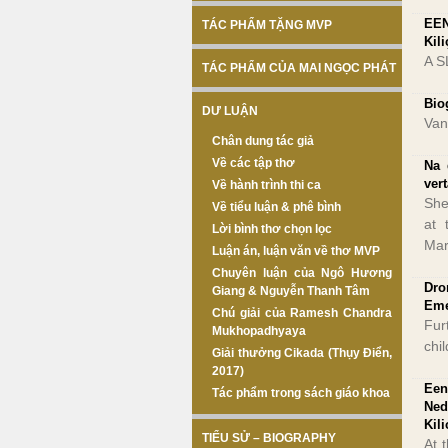
EEN
TÁC PHẨM TẶNG MVP
Kili
A S
TÁC PHẨM CỦA MAI NGỌC PHÁT
Bio
DƯ LUẬN
Van
Chân dung tác giả
Về các tập thơ
Na 
ver
Về hành trình thi ca
She
Về tiểu luận & phê bình
at 
Lời bình thơ chọn lọc
Mar
Luận án, luận văn về thơ MVP
Chuyên luận của Ngô Hương
Dro
Giang & Nguyễn Thanh Tâm
Eme
Chú giải của Ramesh Chandra
Fur
Mukhopadhyaya
chil
Giải thưởng Cikada (Thụy Điển,
2017)
Een
Tác phẩm trong sách giáo khoa
Ned
Kili
TIỂU SỬ – BIOGRAPHY
At 