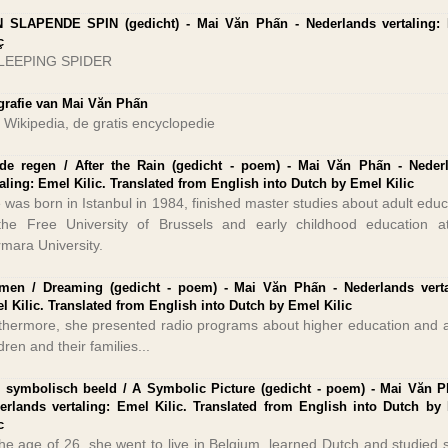
 SLAPENDE SPIN (gedicht) - Mai Văn Phấn - Nederlands vertaling:
ç
LEEPING SPIDER
grafie van Mai Văn Phấn
 Wikipedia, de gratis encyclopedie
de regen / After the Rain (gedicht - poem) - Mai Văn Phấn - Neder
taling: Emel Kilic. Translated from English into Dutch by Emel Kilic
 was born in Istanbul in 1984, finished master studies about adult educ
the Free University of Brussels and early childhood education a
mara University.
men / Dreaming (gedicht - poem) - Mai Văn Phấn - Nederlands verta
l Kilic. Translated from English into Dutch by Emel Kilic
thermore, she presented radio programs about higher education and 
dren and their families...
 symbolisch beeld / A Symbolic Picture (gedicht - poem) - Mai Văn P
erlands vertaling: Emel Kilic. Translated from English into Dutch by
c
the age of 26, she went to live in Belgium, learned Dutch and studied s