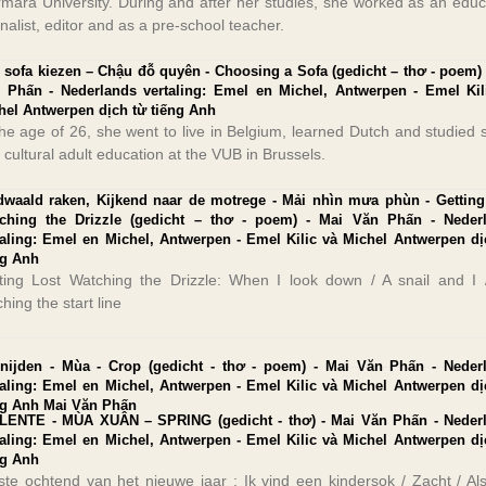
mara University. During and after her studies, she worked as an educ
rnalist, editor and as a pre-school teacher.
 sofa kiezen – Chậu đỗ quyên - Choosing a Sofa (gedicht – thơ - poem) 
 Phấn - Nederlands vertaling: Emel en Michel, Antwerpen - Emel Kil
hel Antwerpen dịch từ tiếng Anh
the age of 26, she went to live in Belgium, learned Dutch and studied s
 cultural adult education at the VUB in Brussels.
dwaald raken, Kijkend naar de motrege - Mải nhìn mưa phùn - Getting
ching the Drizzle (gedicht – thơ - poem) - Mai Văn Phấn - Neder
taling: Emel en Michel, Antwerpen - Emel Kilic và Michel Antwerpen dị
ng Anh
ting Lost Watching the Drizzle: When I look down / A snail and I 
hing the start line
snijden - Mùa - Crop (gedicht - thơ - poem) - Mai Văn Phấn - Neder
taling: Emel en Michel, Antwerpen - Emel Kilic và Michel Antwerpen dị
ng Anh Mai Văn Phấn
LENTE - MÙA XUÂN – SPRING (gedicht - thơ) - Mai Văn Phấn - Neder
taling: Emel en Michel, Antwerpen - Emel Kilic và Michel Antwerpen dị
ng Anh
ste ochtend van het nieuwe jaar : Ik vind een kindersok / Zacht / Al