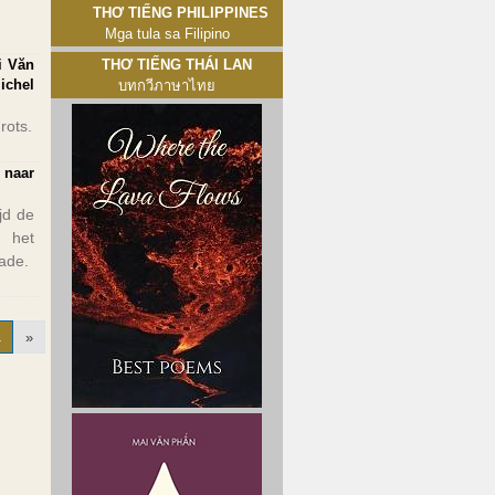
Thơ tiếng Philippines
Mga tula sa Filipino
i Văn
Thơ tiếng Thái Lan
ichel
บทกวีภาษาไทย
rots.
 naar
jd de
 het
wade.
1
»