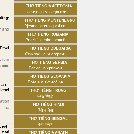
Thơ tiếng Macedonia
Поезија на македонски
ling:
Thơ tiếng Montenegro
Pjesme na crnogorskom
r and
Thơ tiếng Romania
Poezii în limba română
 Emel
Thơ tiếng Bulgaria
Стихове на български
forum
Thơ tiếng Serbia
ocial
Песме на српском
Thơ tiếng Slovakia
Poézia v slovenčine
hấn -
ichel
Thơ tiếng Trung
中文诗歌
ation
Thơ tiếng Hindi
t the
हिंदी कविता
Thơ tiếng Bengali
বাংলা কবিতা
thơ) -
ic và
Thơ tiếng Marathi