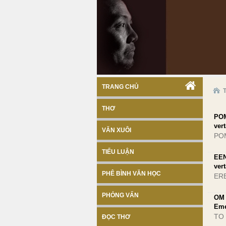
TRANG CHỦ
THƠ
POM
vert
VĂN XUÔI
PO
TIỂU LUẬN
EEN
vert
PHÊ BÌNH VĂN HỌC
ER
PHỎNG VẤN
OM 
Eme
TO
ĐỌC THƠ