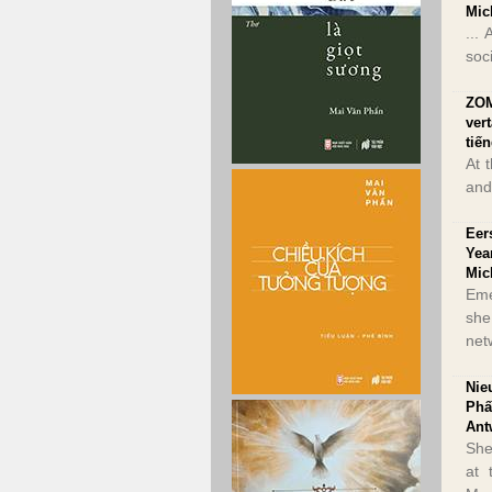
Mic
...
soc
ZOM
ver
tiế
At 
and
Eer
Yea
Mic
Eme
she
net
Nie
Phấ
Ant
She
at 