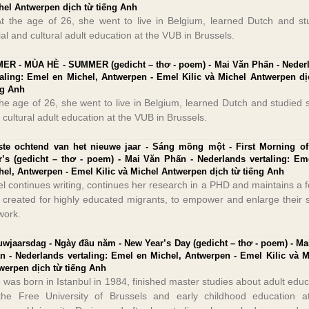
hel Antwerpen dịch từ tiếng Anh
 At the age of 26, she went to live in Belgium, learned Dutch and st
ial and cultural adult education at the VUB in Brussels.
ER - MÙA HÈ - SUMMER (gedicht – thơ - poem) - Mai Văn Phấn - Neder
taling: Emel en Michel, Antwerpen - Emel Kilic và Michel Antwerpen dị
ng Anh
the age of 26, she went to live in Belgium, learned Dutch and studied s
 cultural adult education at the VUB in Brussels.
ste ochtend van het nieuwe jaar - Sáng mồng một - First Morning o
r’s (gedicht – thơ - poem) - Mai Văn Phấn - Nederlands vertaling: Em
hel, Antwerpen - Emel Kilic và Michel Antwerpen dịch từ tiếng Anh
l continues writing, continues her research in a PHD and maintains a 
 created for highly educated migrants, to empower and enlarge their s
work.
uwjaarsdag - Ngày đầu năm - New Year’s Day (gedicht – thơ - poem) - Ma
n - Nederlands vertaling: Emel en Michel, Antwerpen - Emel Kilic và M
werpen dịch từ tiếng Anh
 was born in Istanbul in 1984, finished master studies about adult educ
the Free University of Brussels and early childhood education a