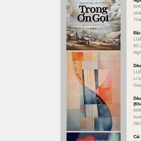
Ngu
KH
nhâ
Thá
Đặc
LUẬ
60.
Ngh
Dấu
LU
Lí 
Gia
Dấu
(Kh
KHÓ
hướ
26/
Cái