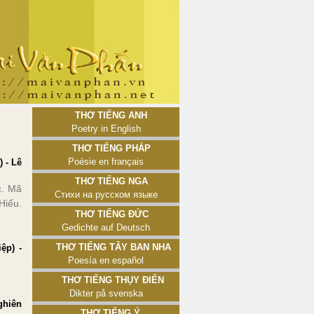
Thơ tiếng Anh
Poetry in English
Thơ tiếng Pháp
Poésie en français
 - Lê
Thơ tiếng Nga
c. Mã
Стихи на русском языке
Hiếu.
Thơ tiếng Đức
Gedichte auf Deutsch
Thơ tiếng Tây Ban Nha
ệp) -
Poesía en español
Thơ tiếng Thụy Điển
Dikter på svenska
ghiên
Thơ tiếng Ý