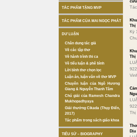
cứu
Tác
TÁC PHẨM TẶNG MVP
Khu
TÁC PHẨM CỦA MAI NGỌC PHÁT
Thị
Kỳ 
DƯ LUẬN
Chư
Chân dung tác giả
Về các tập thơ
Khu
Thị
Về hành trình thi ca
LUẬ
Về tiểu luận & phê bình
922
Lời bình thơ chọn lọc
Vin
Luận án, luận văn về thơ MVP
Chuyên luận của Ngô Hương
Cảm
Giang & Nguyễn Thanh Tâm
Ngu
Chú giải của Ramesh Chandra
LUẬ
Mukhopadhyaya
922
Giải thưởng Cikada (Thụy Điển,
Thị
2017)
Tác phẩm trong sách giáo khoa
Thơ
Dịu
TIỂU SỬ – BIOGRAPHY