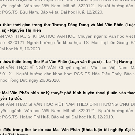
yên ngành: Văn học Việt Nam. Mã số: 8220121. Người hướng dẫn
: PGS.TS. Bửu Nam. Bảo vệ tại Đại học Huế, 12/2020.
 thức thời gian trong thơ Trương Đăng Dung và Mai Văn Phấn (Luậ
c sĩ) - Nguyễn Thị Hiền
N VĂN THẠC SĨ KHOA HỌC VĂN HỌC. Chuyên ngành: Văn học Việt
số: 8220121. Người hướng dẫn khoa học: TS. Mai Thị Liên Giang. B
 Đại học Huế, 10/2020.
m thức thiền trong thơ Mai Văn Phấn (Luận văn thạc sĩ) – Lê Thị Hương
N VĂN THẠC SĨ NGỮ VĂN. Chuyên ngành: Văn học Việt Nam. Mã
2.01.21. Người hướng dẫn khoa học: PGS TS Hỏa Diệu Thúy. Bảo v
 học Hồng Đức ngày 29/8/2020.
 Mai Văn Phấn nhìn từ lý thuyết phê bình huyền thoại (Luận văn thạc 
yễn Tự Đức
ẬN VĂN THẠC SĨ VĂN HỌC VIỆT NAM THEO ĐỊNH HƯỚNG ỨNG D
yên ngành: Văn học Việt Nam. Mã số: 8220121. Người hướng dẫn
: PGS.TS. Hoàng Thị Huế. Bảo vệ tại Đại học Huế, 12/2019.
p điệu trong thơ tự do của Mai Văn Phấn (Khóa luận tốt nghiệp đại h