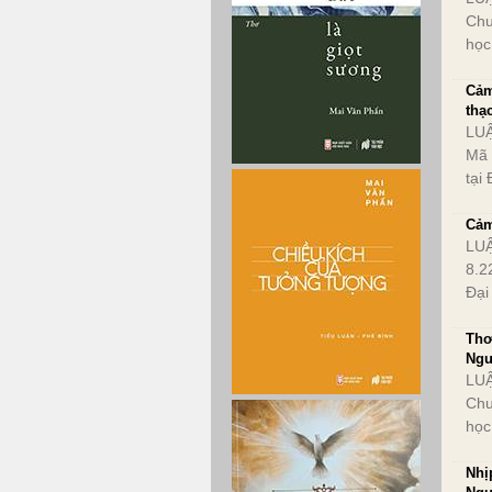
Chu
học
Cảm
thạ
LUẬ
Mã 
tại
Cả
LUẬ
8.2
Đại
Thơ
Ngu
LU
Chu
học
Nhị