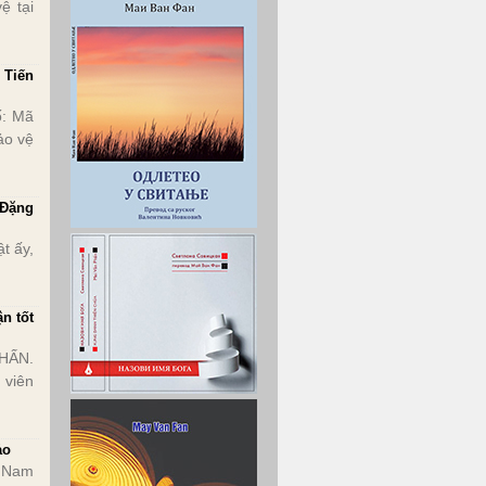
ệ tại
 Tiến
ố: Mã
ảo vệ
 Đặng
t ấy,
n tốt
HẤN.
 viên
ảo
t Nam