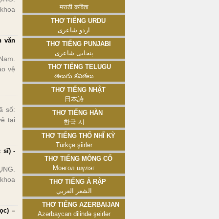
मराठी कविता
 khoa
Thơ tiếng Urdu
اردو شاعری
n văn
Thơ tiếng Punjabi
پنجابی شاعری
 Nam.
Thơ tiếng Telugu
ảo vệ
తెలుగు కవితలు
Thơ tiếng Nhật
日本詩
 số:
Thơ tiếng Hàn
ệ tại
한국 시
Thơ tiếng Thổ Nhĩ Kỳ
Türkçe şiirler
sĩ) -
Thơ tiếng Mông Cổ
Монгол шүлэг
ỤNG.
 khoa
Thơ tiếng Ả Rập
الشعر العربي
Thơ tiếng Azerbaijan
ọc) –
Azərbaycan dilində şeirlər