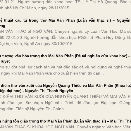
22.01.21. Người hướng dẫn khoa học: TS. Lê Thị Hồ Quang. Bảo v
nh phố Hồ Chí Minh, ngày 28/11/2015.
ệ thuật cấu tứ trong thơ Mai Văn Phấn (Luận văn thạc sĩ) – Nguyễn
ợng
N VĂN THẠC SĨ NGỮ VĂN. Chuyên ngành: Lý Luận Văn Học. Mã s
 60.22.01.20. Người hướng dẫn khoa học: PGS.TS. Phan Huy Dũng. B
 Đại học Vinh, Nghệ An ngày 30/10/2015
u tượng văn hóa trong thơ Mai Văn Phấn (Đề tài nghiên cứu khoa học) -
 Tuyết
nh sự đột phá, sự cách tân và nét đặc sắc cả về nội dung và nghệ thuậ
 ngay khi Mai Văn Phấn vừa cho xuất hiện trên thi đàn...
 điểm thơ văn xuôi của Nguyễn Quang Thiều và Mai Văn Phấn (Khóa luậ
iệp đại học) - Nguyễn Thị Thanh Nguyên
C ĐIỂM THƠ VĂN XUÔI CỦA NGUYỄN QUANG THIỀU VÀ MAI VĂN P
nh đào tạo: Sư phạm Ngữ văn. Trình độ đào tạo: Đại học. Giảng
ng dẫn: Tiến sỹ Nguyễn Thị Chính
 hứng tôn giáo trong thơ Mai Văn Phấn (Luận văn thạc sĩ) – Mai Thị Th
N VĂN THẠC SĨ KHOA HỌC NGỮ VĂN. Chuyên ngành: Văn học Việ