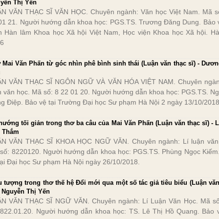
yễn Thị Yến
N VĂN THẠC SĨ VĂN HỌC. Chuyên ngành: Văn học Việt Nam. Mã s
01 21. Người hướng dẫn khoa học: PGS.TS. Trương Đăng Dung. Bảo v
n Hàn lâm Khoa học Xã hội Việt Nam, Học viện Khoa học Xã hội. Hà
6
 Mai Văn Phấn từ góc nhìn phê bình sinh thái (Luận văn thạc sĩ) - Dươn
ú
N VĂN THẠC SĨ NGÔN NGỮ VÀ VĂN HÓA VIỆT NAM. Chuyên ngành
n văn học. Mã số: 8 22 01 20. Người hướng dẫn khoa học: PGS.TS. N
g Điệp. Bảo vệ tại Trường Đại học Sư phạm Hà Nội 2 ngày 13/10/2018
hướng tối giản trong thơ ba câu của Mai Văn Phấn (Luận văn thạc sĩ) - L
 Thắm
N VĂN THẠC SĨ KHOA HỌC NGỮ VĂN. Chuyên ngành: Lí luận văn
số: 8220120. Người hướng dẫn khoa học: PGS.TS. Phùng Ngọc Kiếm
tại Đại học Sư phạm Hà Nội ngày 26/10/2018.
u tượng trong thơ thế hệ Đổi mới qua một số tác giả tiêu biểu (Luận văn
 - Nguyễn Thị Yến
N VĂN THẠC SĨ NGỮ VĂN. Chuyên ngành: Lí Luận Văn Học. Mã s
 822.01.20. Người hướng dẫn khoa học: TS. Lê Thị Hồ Quang. Bảo v