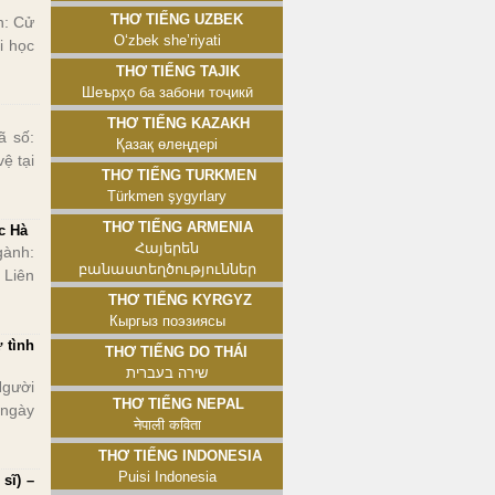
Thơ tiếng Uzbek
: Cử
Oʻzbek sheʼriyati
i học
Thơ tiếng Tajik
Шеърҳо ба забони тоҷикӣ
Thơ tiếng Kazakh
ã số:
Қазақ өлеңдері
ệ tại
Thơ tiếng Turkmen
Türkmen şygyrlary
Thơ tiếng Armenia
c Hà
Հայերեն
ành:
բանաստեղծություններ
 Liên
Thơ tiếng Kyrgyz
Кыргыз поэзиясы
 tình
Thơ tiếng Do Thái
שירה בעברית
Người
Thơ tiếng Nepal
 ngày
नेपाली कविता
Thơ tiếng Indonesia
Puisi Indonesia
sĩ) –