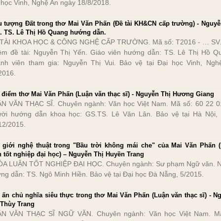
 học Vinh, Nghệ An ngày 18/8/2018.
u tượng Đất trong thơ Mai Văn Phấn (Đề tài KH&CN cấp trường) - Nguyễ
. TS. Lê Thị Hồ Quang hướng dẫn.
TÀI KHOA HỌC & CÔNG NGHỆ CẤP TRƯỜNG. Mã số: T2016 - … SV.
ệm đề tài: Nguyễn Thị Yến. Giáo viên hướng dẫn: TS. Lê Thị Hồ Q
nh viên tham gia: Nguyễn Thị Vui. Bảo vệ tại Đại học Vinh, Ngh
2016.
 điểm thơ Mai Văn Phấn (Luận văn thạc sĩ) - Nguyễn Thị Hương Giang
N VĂN THẠC SĨ. Chuyên ngành: Văn học Việt Nam. Mã số: 60 22 0
ời hướng dẫn khoa học: GS.TS. Lê Văn Lân. Bảo vệ tại Hà Nội,
12/2015.
 giới nghệ thuật trong "Bầu trời không mái che" của Mai Văn Phấn 
n tốt nghiệp đại học) – Nguyễn Thị Huyền Trang
A LUẬN TỐT NGHIỆP ĐẠI HỌC. Chuyên ngành: Sư phạm Ngữ văn. 
ng dẫn: TS. Ngô Minh Hiền. Bảo vệ tại Đại học Đà Nẵng, 5/2015.
 ấn chủ nghĩa siêu thực trong thơ Mai Văn Phấn (Luận văn thạc sĩ) - N
 Thùy Trang
N VĂN THẠC SĨ NGỮ VĂN. Chuyên ngành: Văn học Việt Nam. Mã