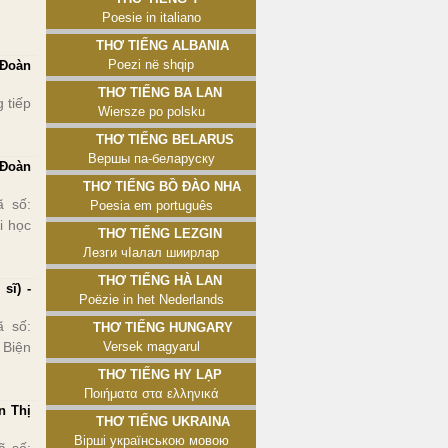
Poesie in italiano
Thơ tiếng Albania
Poezi në shqip
 Đoàn
Thơ tiếng Ba Lan
 tiếp
Wiersze po polsku
Thơ tiếng Belarus
Вершы па-беларуску
 Đoàn
Thơ tiếng Bồ Đào Nha
 số:
Poesia em português
i học
Thơ tiếng Lezgin
Лезги чӀалал шиирлар
Thơ tiếng Hà Lan
sĩ) -
Poëzie in het Nederlands
 số:
Thơ tiếng Hungary
 Biện
Versek magyarul
Thơ tiếng Hy Lạp
Ποιήματα στα ελληνικά
n Thị
Thơ tiếng Ukraina
Вірші українською мовою