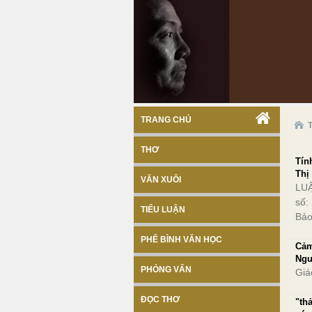
TRANG CHỦ
THƠ
Tín
Thị
VĂN XUÔI
LUẬ
số:
TIỂU LUẬN
Bảo
PHÊ BÌNH VĂN HỌC
Cảm
Ngu
PHỎNG VẤN
Giá
ĐỌC THƠ
"th