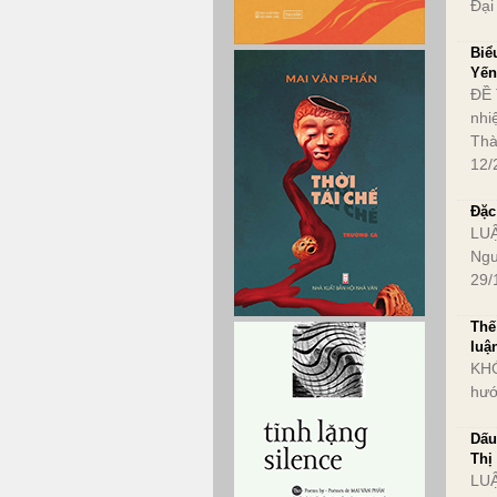
Đại
Biể
Yến
ĐỀ 
nhi
Thà
12/
Đặc
LUẬ
Ngư
29/
Thế
luậ
KHÓ
hướ
Dấu
Thị
LUẬ