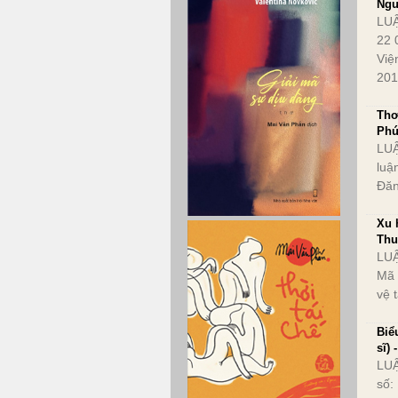
Ngu
LUẬ
22 
Việ
201
Thơ
Ph
LUẬ
luậ
Đăn
Xu 
Thu
LUẬ
Mã 
vệ 
Biể
sĩ)
LUẬ
số: