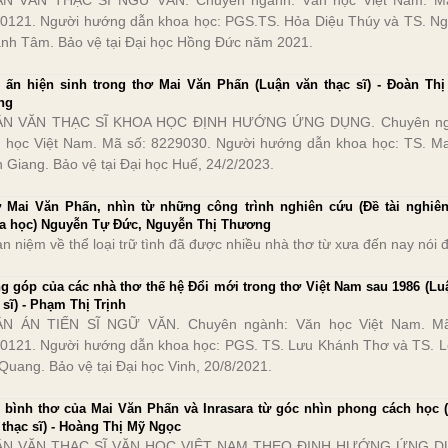
N VĂN THẠC SĨ NGỮ VĂN. Chuyên ngành: Văn học Việt Nam. Mã
0121. Người hướng dẫn khoa học: PGS.TS. Hỏa Diệu Thúy và TS. N
nh Tâm. Bảo vệ tại Đại học Hồng Đức năm 2021.
 ấn hiện sinh trong thơ Mai Văn Phấn (Luận văn thạc sĩ) - Đoàn Thị
ng
ẬN VĂN THẠC SĨ KHOA HỌC ĐỊNH HƯỚNG ỨNG DỤNG. Chuyên ng
 học Việt Nam. Mã số: 8229030. Người hướng dẫn khoa học: TS. Ma
n Giang. Bảo vệ tại Đại học Huế, 24/2/2023.
 Mai Văn Phấn, nhìn từ những công trình nghiên cứu (Đề tài nghiê
a học) Nguyễn Tự Đức, Nguyễn Thị Thương
n niệm về thể loại trữ tình đã được nhiều nhà thơ từ xưa đến nay nói 
g góp của các nhà thơ thế hệ Đổi mới trong thơ Việt Nam sau 1986 (Lu
 sĩ) - Phạm Thị Trịnh
N ÁN TIẾN SĨ NGỮ VĂN. Chuyên ngành: Văn học Việt Nam. Mã
0121. Người hướng dẫn khoa học: PGS. TS. Lưu Khánh Thơ và TS. L
Quang. Bảo vệ tại Đại học Vinh, 20/8/2021.
 bình thơ của Mai Văn Phấn và Inrasara từ góc nhìn phong cách học 
 thạc sĩ) - Hoàng Thị Mỹ Ngọc
ẬN VĂN THẠC SĨ VĂN HỌC VIỆT NAM THEO ĐỊNH HƯỚNG ỨNG D