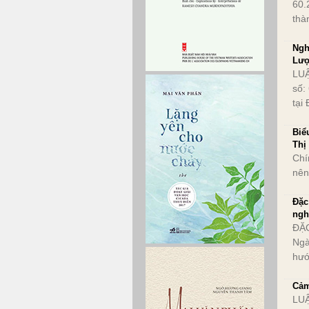
60.
thà
Ngh
Lư
LUẬ
số:
tại
Biể
Thị
Chí
nên
Đặc
ngh
ĐẶ
Ngà
hướ
Cảm
LUẬ