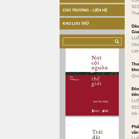
LUẬ
922
CHỦ TRƯƠNG – LIÊN HỆ
Tha
KHO LƯU TRỮ
Dấu
Gia
LU
Văn
Liê
Thơ
kho
Qua
Đón
tiến
LUẬ
922
Hồ 
Phê
văn
LU