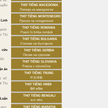
 số:
guyễn
Thơ tiếng Macedonia
Поезија на македонски
Thơ tiếng Montenegro
 Linh
Pjesme na crnogorskom
Thơ tiếng Romania
ành:
Poezii în limba română
i Thị
Thơ tiếng Bulgaria
Стихове на български
n cứu
Thơ tiếng Serbia
Песме на српском
đến
Thơ tiếng Slovakia
Poézia v slovenčine
ận án
Thơ tiếng Trung
中文诗歌
 số:
ê Thị
Thơ tiếng Hindi
हिंदी कविता
Thơ tiếng Bengali
(Luận
বাংলা কবিতা
Thơ tiếng Marathi
ỤNG.