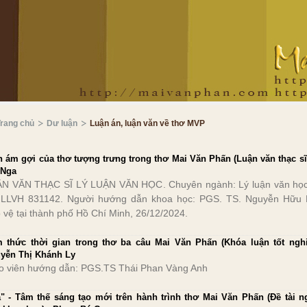
Trang chủ
Dư luận
Luận án, luận văn về thơ MVP
h ám gợi của thơ tượng trưng trong thơ Mai Văn Phấn (Luận văn thạc sĩ)
 Nga
N VĂN THẠC SĨ LÝ LUẬN VĂN HỌC. Chuyên ngành: Lý luận văn họ
 LLVH 831142. Người hướng dẫn khoa học: PGS. TS. Nguyễn Hữu 
 vệ tại thành phố Hồ Chí Minh, 26/12/2024.
 thức thời gian trong thơ ba câu Mai Văn Phấn (Khóa luận tốt nghi
yễn Thị Khánh Ly
o viên hướng dẫn: PGS.TS Thái Phan Vàng Anh
ả" - Tâm thế sáng tạo mới trên hành trình thơ Mai Văn Phấn (Đề tài n