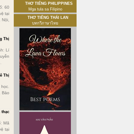
Thơ tiếng Philippines
ố: 60
Mga tula sa Filipino
ệ tại
Thơ tiếng Thái Lan
 Nội,
บทกวีภาษาไทย
g Thị
: Lí
guyễn
.
ê Thị
 học.
. Bảo
 thạc
ố: Mã
ệ tại