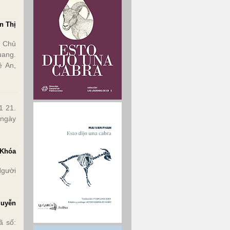
n Thị
 Chủ
uang.
ệ An,
1 21.
 ngày
(Khóa
Người
guyễn
 số: