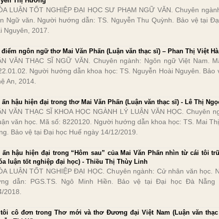
yễn Thị Hương
ÓA LUẬN TỐT NGHIỆP ĐẠI HỌC SƯ PHẠM NGỮ VĂN. Chuyên ngành
n Ngữ văn. Người hướng dẫn: TS. Nguyễn Thu Quỳnh. Bảo vệ tại Đạ
i Nguyên, 2017.
 điểm ngôn ngữ thơ Mai Văn Phấn (Luận văn thạc sĩ) – Phan Thị Việt Hà
N VĂN THẠC SĨ NGỮ VĂN. Chuyên ngành: Ngôn ngữ Việt Nam. M
22.01.02. Người hướng dẫn khoa học: TS. Nguyễn Hoài Nguyên. Bảo v
ệ An, 2014.
 ấn hậu hiện đại trong thơ Mai Văn Phấn (Luận văn thạc sĩ) - Lê Thị Ngọ
ẬN VĂN THẠC SĨ KHOA HỌC NGÀNH LÝ LUẬN VĂN HỌC. Chuyên ng
luận văn học. Mã số: 8220120. Người hướng dẫn khoa học: TS. Mai Thị
ng. Bảo vệ tại Đại học Huế ngày 14/12/2019.
 ấn hậu hiện đại trong “Hôm sau” của Mai Văn Phấn nhìn từ cái tôi trữ
óa luận tốt nghiệp đại học) - Thiều Thị Thùy Linh
A LUẬN TỐT NGHIỆP ĐẠI HỌC. Chuyên ngành: Cử nhân văn học. 
ng dẫn: PGS.TS. Ngô Minh Hiền. Bảo vệ tại Đại học Đà Nẵng
4/2018.
 tôi cô đơn trong Thơ mới và thơ Đương đại Việt Nam (Luận văn thạc 