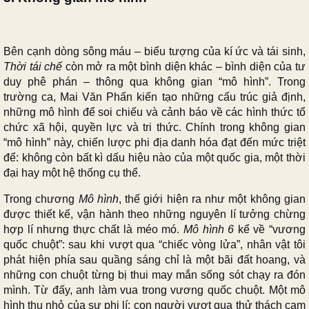
Bên cạnh dòng sông máu – biểu tượng của kí ức và tái sinh,
Thời tái chế
còn mở ra một bình diện khác – bình diện của tư
duy phê phán – thông qua không gian “mô hình”. Trong
trường ca, Mai Văn Phấn kiến tạo những cấu trúc giả định,
những mô hình để soi chiếu và cảnh báo về các hình thức tổ
chức xã hội, quyền lực và tri thức. Chính trong không gian
“mô hình” này, chiến lược phi địa danh hóa đạt đến mức triệt
để: không còn bất kì dấu hiệu nào của một quốc gia, một thời
đại hay một hệ thống cụ thể.
Trong chương
Mô hình
, thế giới hiện ra như một không gian
được thiết kế, vận hành theo những nguyên lí tưởng chừng
hợp lí nhưng thực chất là méo mó.
Mô hình 6
kể về “vương
quốc chuột”: sau khi vượt qua “chiếc vòng lửa”, nhân vật tôi
phát hiện phía sau quầng sáng chỉ là một bãi đất hoang, và
những con chuột từng bị thui may mắn sống sót chạy ra đón
mình. Từ đấy, anh làm vua trong vương quốc chuột. Một mô
hình thu nhỏ của sự phi lí: con người vượt qua thử thách cam