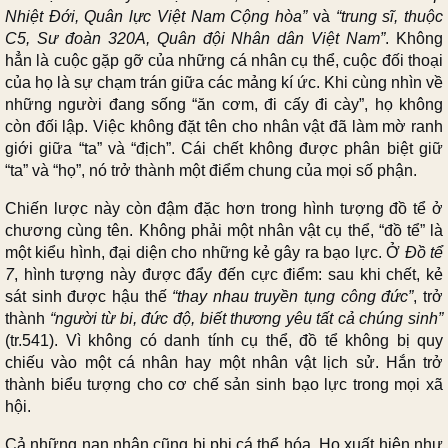
Nhiệt Đới, Quân lực Việt Nam Cộng hòa”
và
“trung sĩ, thuộc
C5, Sư đoàn 320A, Quân đội Nhân dân Việt Nam”
. Không
hẳn là cuộc gặp gỡ của những cá nhân cụ thể, cuộc đối thoại
của họ là sự chạm trán giữa các mảng kí ức. Khi cùng nhìn về
những người đang sống “ăn cơm, đi cấy đi cày”, họ không
còn đối lập. Việc không đặt tên cho nhân vật đã làm mờ ranh
giới giữa “ta” và “địch”. Cái chết không được phân biệt giữ
“ta” và “họ”, nó trở thành một điểm chung của mọi số phận.
Chiến lược này còn đậm đặc hơn trong hình tượng đồ tể ở
chương cùng tên. Không phải một nhân vật cụ thể, “đồ tể” là
một kiểu hình, đại diện cho những kẻ gây ra bạo lực. Ở
Đồ tể
7
, hình tượng này được đẩy đến cực điểm: sau khi chết, kẻ
sát sinh được hậu thế
“thay nhau truyền tụng công đức”
, trở
thành
“người từ bi, đức độ, biết thương yêu tất cả chúng sinh”
(tr.541). Vì không có danh tính cụ thể, đồ tể không bị quy
chiếu vào một cá nhân hay một nhân vật lịch sử. Hắn trở
thành biểu tượng cho cơ chế sản sinh bạo lực trong mọi xã
hội.
Cả những nạn nhân cũng bị phi cá thể hóa. Họ xuất hiện như