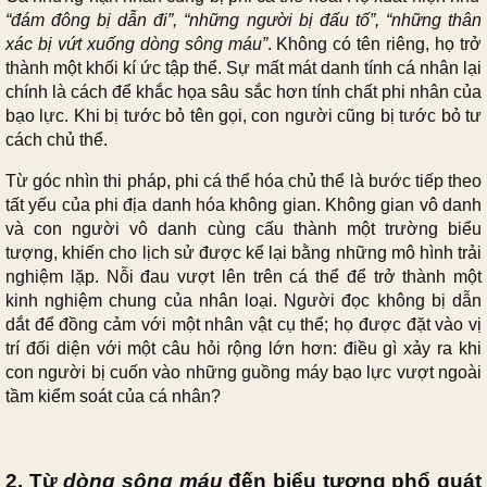
“đám đông bị dẫn đi”, “những người bị đấu tố”, “những thân
xác bị vứt xuống dòng sông máu”
. Không có tên riêng, họ trở
thành một khối kí ức tập thể. Sự mất mát danh tính cá nhân lại
chính là cách để khắc họa sâu sắc hơn tính chất phi nhân của
bạo lực. Khi bị tước bỏ tên gọi, con người cũng bị tước bỏ tư
cách chủ thể.
Từ góc nhìn thi pháp, phi cá thể hóa chủ thể là bước tiếp theo
tất yếu của phi địa danh hóa không gian. Không gian vô danh
và con người vô danh cùng cấu thành một trường biểu
tượng, khiến cho lịch sử được kể lại bằng những mô hình trải
nghiệm lặp. Nỗi đau vượt lên trên cá thể để trở thành một
kinh nghiệm chung của nhân loại. Người đọc không bị dẫn
dắt để đồng cảm với một nhân vật cụ thể; họ được đặt vào vị
trí đối diện với một câu hỏi rộng lớn hơn: điều gì xảy ra khi
con người bị cuốn vào những guồng máy bạo lực vượt ngoài
tầm kiểm soát của cá nhân?
2. Từ
dòng sông máu
đến biểu tượng phổ quát