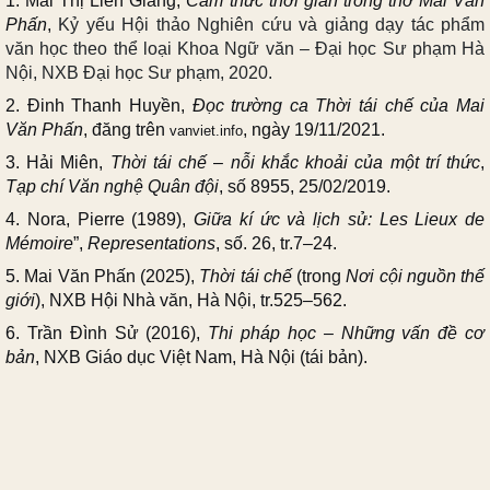
1. Mai Thị Liên Giang,
Cảm thức thời gian trong thơ Mai Văn
Phấn
,
Kỷ yếu Hội thảo Nghiên cứu và giảng dạy tác phẩm
văn học theo thể loại Khoa Ngữ văn – Đại học Sư phạm Hà
Nội,
NXB Đại học Sư phạm, 2020.
2. Đinh Thanh Huyền,
Đọc trường ca
Thời tái chế
của Mai
Văn Phấn
, đăng trên
, ngày 19/11/2021.
vanviet.info
3. Hải Miên,
Thời tái chế
–
nỗi khắc khoải của một trí thức
,
Tạp chí Văn nghệ Quân đội
, số 8955, 25/02/2019.
4. Nora, Pierre (1989),
Giữa kí ức và lịch sử
:
Les Lieux de
Mémoire
”,
Representations
,
số
. 26, tr.7
–
24.
5. Mai Văn Phấn (2025),
Thời tái chế
(trong
Nơi cội nguồn thế
giới
), NXB Hội Nhà văn, Hà Nội, tr.525–562.
6. Trần Đình Sử (2016),
Thi pháp học – Những vấn đề cơ
bản
, NXB Giáo dục Việt Nam, Hà Nội (tái bản).