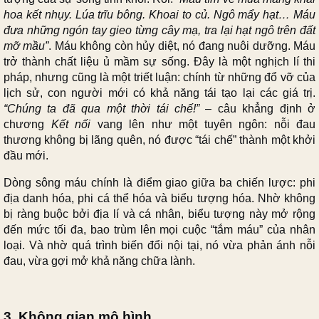
hoa kết nhụy. Lúa trĩu bông. Khoai to củ. Ngô mẩy hạt… Máu
đưa những ngón tay gieo từng cây mạ, tra lại hạt ngô trên đất
mỡ mầu”
. Máu không còn hủy diệt, nó đang nuôi dưỡng. Máu
trở thành chất liệu ủ mầm sự sống. Đây là một nghịch lí thi
pháp, nhưng cũng là một triết luận: chính từ những đổ vỡ của
lịch sử, con người mới có khả năng tái tạo lại các giá trị.
“Chúng ta đã qua một thời tái chế!”
– câu khẳng định ở
chương
Kết nối
vang lên như một tuyên ngôn: nỗi đau
thương không bị lãng quên, nó được “tái chế” thành một khởi
đầu mới.
Dòng sông máu chính là điểm giao giữa ba chiến lược: phi
địa danh hóa, phi cá thể hóa và biểu tượng hóa. Nhờ không
bị ràng buộc bởi địa lí và cá nhân, biểu tượng này mở rộng
đến mức tối đa, bao trùm lên mọi cuộc “tắm máu” của nhân
loại. Và nhờ quá trình biến đổi nội tại, nó vừa phản ánh nỗi
đau, vừa gợi mở khả năng chữa lành.
3. Không gian mô hình