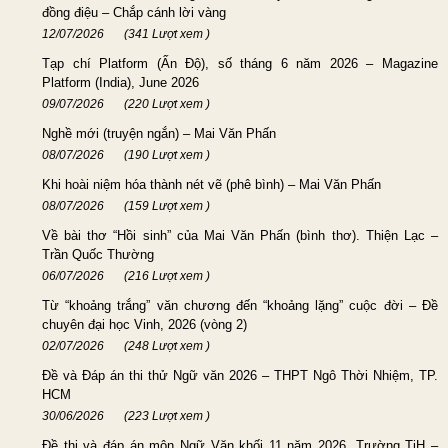
đồng điệu – Chắp cánh lời vàng
12/07/2026
(341 Lượt xem )
Tạp chí Platform (Ấn Độ), số tháng 6 năm 2026 – Magazine
Platform (India), June 2026
09/07/2026
(220 Lượt xem )
Nghề mới (truyện ngắn) – Mai Văn Phấn
08/07/2026
(190 Lượt xem )
Khi hoài niệm hóa thành nét vẽ (phê bình) – Mai Văn Phấn
08/07/2026
(159 Lượt xem )
Về bài thơ “Hồi sinh” của Mai Văn Phấn (bình thơ). Thiện Lạc –
Trần Quốc Thường
06/07/2026
(216 Lượt xem )
Từ “khoảng trắng” văn chương đến “khoảng lặng” cuộc đời – Đề
chuyên đại học Vinh, 2026 (vòng 2)
02/07/2026
(248 Lượt xem )
Đề và Đáp án thi thử Ngữ văn 2026 – THPT Ngô Thời Nhiệm, TP.
HCM
30/06/2026
(223 Lượt xem )
Đề thi và đáp án môn Ngữ Văn khối 11 năm 2026, Trường TiH –