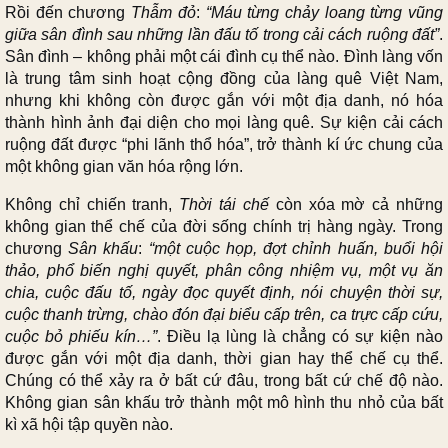
Rồi đến chương
Thẫm đỏ
:
“Máu từng chảy loang từng vũng
giữa sân đình sau những lần đấu tố trong cải cách ruộng đất”
.
Sân đình – không phải một cái đình cụ thể nào. Đình làng vốn
là trung tâm sinh hoạt cộng đồng của làng quê Việt Nam,
nhưng khi không còn được gắn với một địa danh, nó hóa
thành hình ảnh đại diện cho mọi làng quê. Sự kiện cải cách
ruộng đất được “phi lãnh thổ hóa”, trở thành kí ức chung của
một không gian văn hóa rộng lớn.
Không chỉ chiến tranh,
Thời tái chế
còn xóa mờ cả những
không gian thể chế của đời sống chính trị hàng ngày. Trong
chương
Sân khấu
:
“một cuộc họp, đợt chỉnh huấn, buổi hội
thảo, phổ biến nghị quyết, phân công nhiệm vụ, một vụ ăn
chia, cuộc đấu tố, ngày đọc quyết định, nói chuyện thời sự,
cuộc thanh trừng, chào đón đại biểu cấp trên, ca trực cấp cứu,
cuộc bỏ phiếu kín…”
. Điều lạ lùng là chẳng có sự kiện nào
được gắn với một địa danh, thời gian hay thể chế cụ thể.
Chúng có thể xảy ra ở bất cứ đâu, trong bất cứ chế độ nào.
Không gian sân khấu trở thành một mô hình thu nhỏ của bất
kì xã hội tập quyền nào.