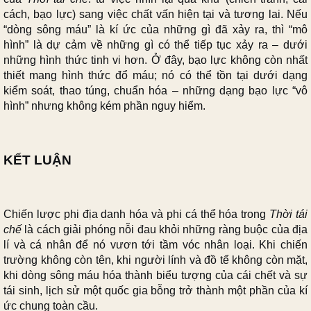
cách, bạo lực) sang việc chất vấn hiện tại và tương lai. Nếu
“dòng sông máu” là kí ức của những gì đã xảy ra, thì “mô
hình” là dự cảm về những gì có thể tiếp tục xảy ra – dưới
những hình thức tinh vi hơn. Ở đây, bạo lực không còn nhất
thiết mang hình thức đổ máu; nó có thể tồn tại dưới dạng
kiểm soát, thao túng, chuẩn hóa – những dạng bạo lực “vô
hình” nhưng không kém phần nguy hiểm.
KẾT LUẬN
Chiến lược phi địa danh hóa và phi cá thể hóa trong
Thời tái
chế
là cách giải phóng nỗi đau khỏi những ràng buộc của địa
lí và cá nhân để nó vươn tới tầm vóc nhân loại. Khi chiến
trường không còn tên, khi người lính và đồ tể không còn mặt,
khi dòng sông máu hóa thành biểu tượng của cái chết và sự
tái sinh, lịch sử một quốc gia bỗng trở thành một phần của kí
ức chung toàn cầu.