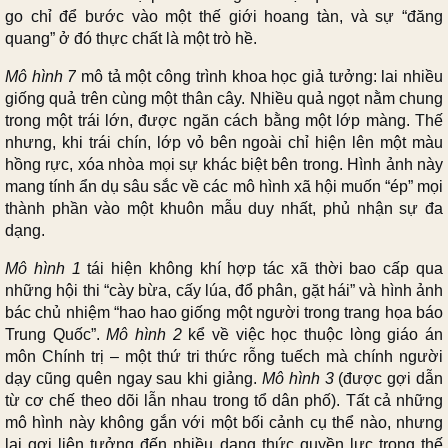
go chỉ để bước vào một thế giới hoang tàn, và sự “đăng
quang” ở đó thực chất là một trò hề.
Mô hình 7
mô tả một công trình khoa học giả tưởng: lai nhiều
giống quả trên cùng một thân cây. Nhiều quả ngọt nằm chung
trong một trái lớn, được ngăn cách bằng một lớp màng. Thế
nhưng, khi trái chín, lớp vỏ bên ngoài chỉ hiện lên một màu
hồng rực, xóa nhòa mọi sự khác biệt bên trong. Hình ảnh này
mang tính ẩn dụ sâu sắc về các mô hình xã hội muốn “ép” mọi
thành phần vào một khuôn mẫu duy nhất, phủ nhận sự đa
dạng.
Mô hình 1
tái hiện không khí hợp tác xã thời bao cấp qua
những hội thi “cày bừa, cấy lúa, đổ phân, gặt hái” và hình ảnh
bác chủ nhiệm “hao hao giống một người trong trang họa báo
Trung Quốc”.
Mô hình 2
kể về việc học thuộc lòng giáo án
môn Chính trị – một thứ tri thức rỗng tuếch mà chính người
dạy cũng quên ngay sau khi giảng.
Mô hình 3
(được gợi dẫn
từ cơ chế theo dõi lẫn nhau trong tổ dân phố). Tất cả những
mô hình này không gắn với một bối cảnh cụ thể nào, nhưng
lại gợi liên tưởng đến nhiều dạng thức quyền lực trong thế