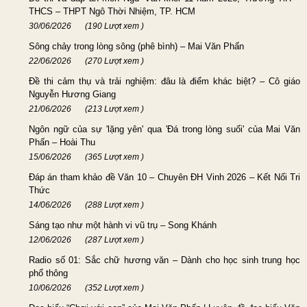
THCS – THPT Ngô Thời Nhiệm, TP. HCM
30/06/2026
(190 Lượt xem )
Sông chảy trong lòng sông (phê bình) – Mai Văn Phấn
22/06/2026
(270 Lượt xem )
Đề thi cảm thụ và trải nghiệm: đâu là điểm khác biệt? – Cô giáo
Nguyễn Hương Giang
21/06/2026
(213 Lượt xem )
Ngôn ngữ của sự 'lặng yên' qua 'Đá trong lòng suối' của Mai Văn
Phấn – Hoài Thu
15/06/2026
(365 Lượt xem )
Đáp án tham khảo đề Văn 10 – Chuyên ĐH Vinh 2026 – Kết Nối Tri
Thức
14/06/2026
(288 Lượt xem )
Sáng tạo như một hành vi vũ trụ – Song Khánh
12/06/2026
(287 Lượt xem )
Radio số 01: Sắc chữ hương văn – Dành cho học sinh trung học
phổ thông
10/06/2026
(352 Lượt xem )