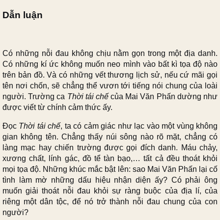
Dẫn luận
Có những nỗi đau không chịu nằm gọn trong một địa danh.
Có những kí ức không muốn neo mình vào bất kì tọa độ nào
trên bản đồ. Và có những vết thương lịch sử, nếu cứ mãi gọi
tên nơi chốn, sẽ chẳng thể vươn tới tiếng nói chung của loài
người. Trường ca
Thời tái chế
của Mai Văn Phấn dường như
được viết từ chính cảm thức ấy.
Đọc
Thời tái chế
, ta có cảm giác như lạc vào một vùng không
gian không tên. Chẳng thấy núi sông nào rõ mặt, chẳng có
làng mạc hay chiến trường được gọi đích danh. Máu chảy,
xương chất, lính gác, đồ tể tàn bạo,… tất cả đều thoát khỏi
mọi tọa độ. Những khúc mắc bật lên: sao Mai Văn Phấn lại cố
tình làm mờ những dấu hiệu nhận diện ấy? Có phải ông
muốn giải thoát nỗi đau khỏi sự ràng buộc của địa lí, của
riêng một dân tộc, để nó trở thành nỗi đau chung của con
người?