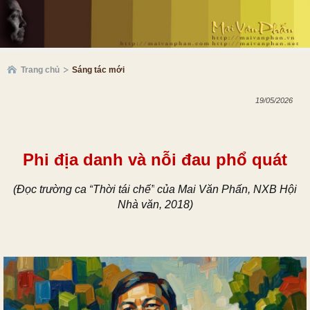
Trang chủ
Sáng tác mới
19/05/2026
P
hi địa danh và nỗi đau
phổ quát
(Đọc trường ca
“
Thời tái chế
”
của Mai Văn Phấn, NXB Hội
Nhà văn, 2018)