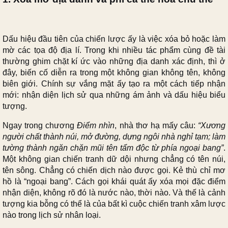
Dấu hiệu đầu tiên của chiến lược ấy là việc xóa bỏ hoặc làm
mờ các tọa độ địa lí. Trong khi nhiều tác phẩm cùng đề tài
thường ghim chặt kí ức vào những địa danh xác định, thì ở
đây, biến cố diễn ra trong một không gian không tên, không
biên giới. Chính sự vắng mặt ấy tạo ra một cách tiếp nhận
mới: nhận diện lịch sử qua những ám ảnh và dấu hiệu biểu
tượng.
Ngay trong chương
Điểm nhìn
, nhà thơ hạ mấy câu:
“Xương
người chất thành núi, mở đường, dựng ngôi nhà nghỉ tạm; làm
tường thành ngăn chặn mũi tên tẩm độc từ phía ngoại bang”
.
Một không gian chiến tranh dữ dội nhưng chẳng có tên núi,
tên sông. Chẳng có chiến dịch nào được gọi. Kẻ thù chỉ mơ
hồ là “ngoại bang”. Cách gọi khái quát ấy xóa mọi đặc điểm
nhận diện, không rõ đó là nước nào, thời nào. Và thế là cảnh
tượng kia bỗng có thể là của bất kì cuộc chiến tranh xâm lược
nào trong lịch sử nhân loại.