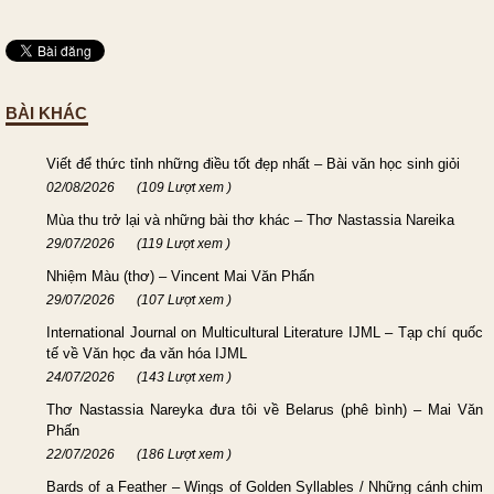
BÀI KHÁC
Viết để thức tỉnh những điều tốt đẹp nhất – Bài văn học sinh giỏi
02/08/2026
(109 Lượt xem )
Mùa thu trở lại và những bài thơ khác – Thơ Nastassia Nareika
29/07/2026
(119 Lượt xem )
Nhiệm Màu (thơ) – Vincent Mai Văn Phấn
29/07/2026
(107 Lượt xem )
International Journal on Multicultural Literature IJML – Tạp chí quốc
tế về Văn học đa văn hóa IJML
24/07/2026
(143 Lượt xem )
Thơ Nastassia Nareyka đưa tôi về Belarus (phê bình) – Mai Văn
Phấn
22/07/2026
(186 Lượt xem )
Bards of a Feather – Wings of Golden Syllables / Những cánh chim