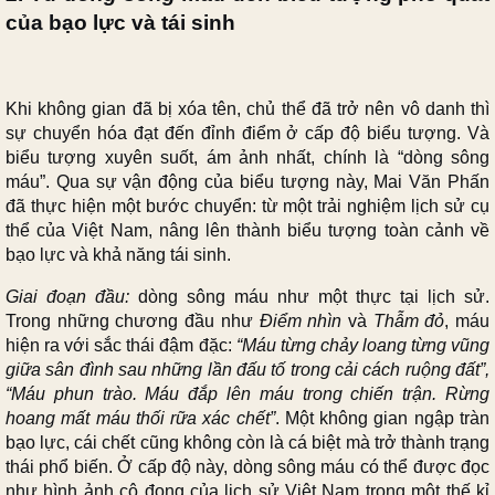
của bạo lực và tái sinh
Khi không gian đã bị xóa tên, chủ thể đã trở nên vô danh thì
sự chuyển hóa đạt đến đỉnh điểm ở cấp độ biểu tượng. Và
biểu tượng xuyên suốt, ám ảnh nhất, chính là “dòng sông
máu”. Qua sự vận động của biểu tượng này, Mai Văn Phấn
đã thực hiện một bước chuyển: từ một trải nghiệm lịch sử cụ
thể của Việt Nam, nâng lên thành biểu tượng toàn cảnh về
bạo lực và khả năng tái sinh.
Giai đoạn đầu:
dòng sông máu như một thực tại lịch sử.
Trong những chương đầu như
Điểm nhìn
và
Thẫm đỏ
, máu
hiện ra với sắc thái đậm đặc:
“Máu từng chảy loang từng vũng
giữa sân đình sau những lần đấu tố trong cải cách ruộng đất”,
“Máu phun trào. Máu đắp lên máu trong chiến trận. Rừng
hoang mất máu thối rữa xác chết”
. Một không gian ngập tràn
bạo lực, cái chết cũng không còn là cá biệt mà trở thành trạng
thái phổ biến. Ở cấp độ này, dòng sông máu có thể được đọc
như hình ảnh cô đọng của lịch sử Việt Nam trong một thế kỉ