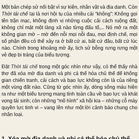
Một bản chép sử nổi bật vì sự kiện, nhân vật và địa danh. Còn
Thời tái chế
lại là nơi hội tụ của nhiều cái “không”: Không gọi
tên trận mạc, không định vị những cuộc cải cách ruộng đất,
không chỉ mặt một làng xã nào từng đấu tố,... Nó mở ra một
không gian mờ – mờ đến nỗi mọi nỗi đau, mọi định chế, mọi
số phận đều có thể xảy ra ở bất cứ ai, bất cứ đâu, bất cứ lúc
nào. Chính trong khoảng mờ ấy, lịch sử bỗng rưng rưng một
vẻ đẹp bi tráng của biểu tượng.
Đặt
Thời tái chế
trong một góc nhìn như vậy, có thể thấy nhà
thơ đã xóa mờ địa danh và phi cá thể hóa chủ thể để không
gian chiến tranh, cải cách và bạo lực không còn là của riêng
một vùng đất nào. Cũng từ góc nhìn ấy, dòng sông máu hiện
ra như một biểu tượng mang tính toàn cầu về bạo lực và khát
vọng tái sinh; còn những “mô hình” xã hội kia – những cỗ máy
quyền lực tinh vi – vang lên như một lời cảnh báo chung cho
nhân loại.
1. Xóa mờ địa danh và phi cá thể hóa chủ thể