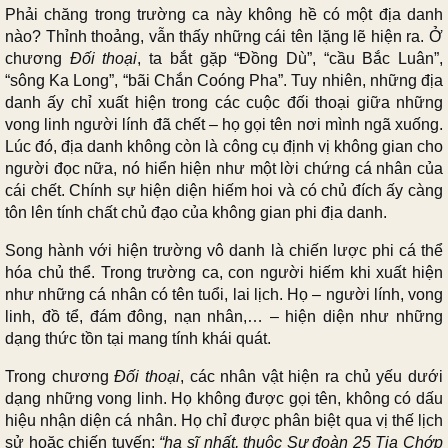
Phải chăng trong trường ca này không hề có một địa danh
nào? Thỉnh thoảng, vẫn thấy những cái tên lặng lẽ hiện ra. Ở
chương
Đối thoại
, ta bắt gặp “Đồng Dù”, “cầu Bắc Luân”,
“sông Ka Long”, “bãi Chắn Coóng Pha”. Tuy nhiên, những địa
danh ấy chỉ xuất hiện trong các cuộc đối thoại giữa những
vong linh người lính đã chết – họ gọi tên nơi mình ngã xuống.
Lúc đó, địa danh không còn là công cụ định vị không gian cho
người đọc nữa, nó hiển hiện như một lời chứng cá nhân của
cái chết. Chính sự hiện diện hiếm hoi và có chủ đích ấy càng
tôn lên tính chất chủ đạo của không gian phi địa danh.
Song hành với hiện trường vô danh là chiến lược phi cá thể
hóa chủ thể. Trong trường ca, con người hiếm khi xuất hiện
như những cá nhân có tên tuổi, lai lịch. Họ – người lính, vong
linh, đồ tể, đám đông, nạn nhân,… – hiện diện như những
dạng thức tồn tại mang tính khái quát.
Trong chương
Đối thoại
, các nhân vật hiện ra chủ yếu dưới
dạng những vong linh. Họ không được gọi tên, không có dấu
hiệu nhận diện cá nhân. Họ chỉ được phân biệt qua vị thế lịch
sử hoặc chiến tuyến:
“hạ sĩ nhất, thuộc Sư đoàn 25 Tia Chớp