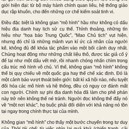
giới hiện đại: từ bộ máy hành chính quan liêu, hệ thống giáo
dục rập khuôn, cho đến những cơ chế kiểm soát tinh vi.
Điều đặc biệt là không gian “mô hình” hầu như không có dấu
hiệu địa danh hay lịch sử cụ thể. Thỉnh thoảng, những tín
hiệu như “họa báo Trung Quốc”, “Mao Chủ tịch” vụt hiện,
nhưng đó chỉ là những mảnh vụn kí ức cá nhân của người
kể, không đủ để khóa tác phẩm vào một bối cảnh duy nhất.
Chúng hoạt động như những chất liệu thô, được tác giả cố ý
để lại như một dấu vết mờ, rồi nhanh chóng nhấn chìm trong
cấu trúc mô hình vô chủ. Vì thế, không gian “mô hình” không
thể bị quy chiếu về một quốc gia hay thể chế xác định. Đó là
một cảnh báo vượt thoát biên giới: bất kì xã hội nào, nếu tuyệt
đối hóa các mô hình và hệ thống, đều có nguy cơ đánh mất
con người. Chính sự phi địa danh hóa đã làm cho phê phán
này trở nên không thể né tránh. Người đọc không thể đẩy nó
về “một nơi khác”, họ buộc phải đối diện với khả năng nó tồn
tại ngay trong chính thực tại của mình.
Không gian “mô hình” cho thấy một bước chuyển trong tư duy
của
Thời tái chế
: từ việc nhìn lại quá khứ (chiến tranh, cải