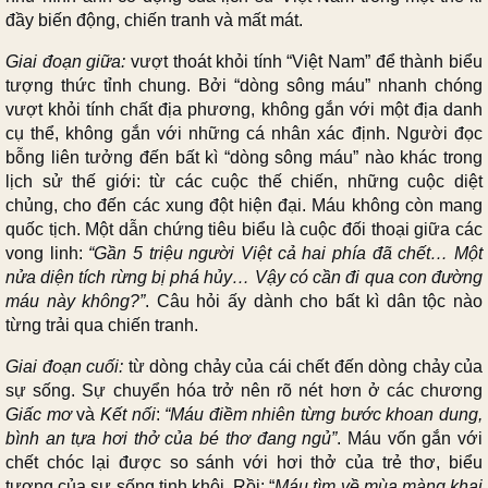
đầy biến động, chiến tranh và mất mát.
Giai đoạn giữa:
vượt thoát khỏi tính “Việt Nam” để thành biểu
tượng thức tỉnh chung. Bởi “dòng sông máu” nhanh chóng
vượt khỏi tính chất địa phương, không gắn với một địa danh
cụ thể, không gắn với những cá nhân xác định. Người đọc
bỗng liên tưởng đến bất kì “dòng sông máu” nào khác trong
lịch sử thế giới: từ các cuộc thế chiến, những cuộc diệt
chủng, cho đến các xung đột hiện đại. Máu không còn mang
quốc tịch. Một dẫn chứng tiêu biểu là cuộc đối thoại giữa các
vong linh:
“Gần 5 triệu người Việt cả hai phía đã chết… Một
nửa diện tích rừng bị phá hủy… Vậy có cần đi qua con đường
máu này không?”
. Câu hỏi ấy dành cho bất kì dân tộc nào
từng trải qua chiến tranh.
Giai đoạn cuối:
từ dòng chảy của cái chết đến dòng chảy của
sự sống. Sự chuyển hóa trở nên rõ nét hơn ở các chương
Giấc mơ
và
Kết nối
:
“Máu điềm nhiên từng bước khoan dung,
bình an tựa hơi thở của bé thơ đang ngủ”
. Máu vốn gắn với
chết chóc lại được so sánh với hơi thở của trẻ thơ, biểu
tượng của sự sống tinh khôi. Rồi: “
Máu tìm về mùa màng khai