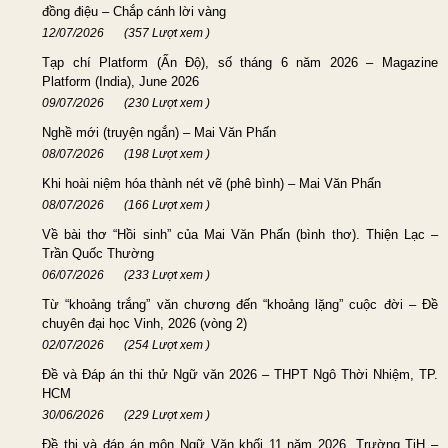
đồng điệu – Chắp cánh lời vàng
12/07/2026
(357 Lượt xem )
Tạp chí Platform (Ấn Độ), số tháng 6 năm 2026 – Magazine
Platform (India), June 2026
09/07/2026
(230 Lượt xem )
Nghề mới (truyện ngắn) – Mai Văn Phấn
08/07/2026
(198 Lượt xem )
Khi hoài niệm hóa thành nét vẽ (phê bình) – Mai Văn Phấn
08/07/2026
(166 Lượt xem )
Về bài thơ “Hồi sinh” của Mai Văn Phấn (bình thơ). Thiện Lạc –
Trần Quốc Thường
06/07/2026
(233 Lượt xem )
Từ “khoảng trắng” văn chương đến “khoảng lặng” cuộc đời – Đề
chuyên đại học Vinh, 2026 (vòng 2)
02/07/2026
(254 Lượt xem )
Đề và Đáp án thi thử Ngữ văn 2026 – THPT Ngô Thời Nhiệm, TP.
HCM
30/06/2026
(229 Lượt xem )
Đề thi và đáp án môn Ngữ Văn khối 11 năm 2026, Trường TiH –