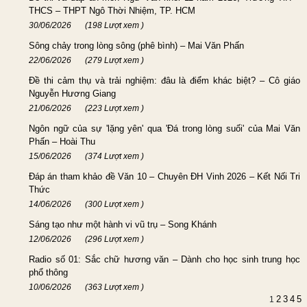
THCS – THPT Ngô Thời Nhiệm, TP. HCM
30/06/2026
(198 Lượt xem )
Sông chảy trong lòng sông (phê bình) – Mai Văn Phấn
22/06/2026
(279 Lượt xem )
Đề thi cảm thụ và trải nghiệm: đâu là điểm khác biệt? – Cô giáo
Nguyễn Hương Giang
21/06/2026
(223 Lượt xem )
Ngôn ngữ của sự 'lặng yên' qua 'Đá trong lòng suối' của Mai Văn
Phấn – Hoài Thu
15/06/2026
(374 Lượt xem )
Đáp án tham khảo đề Văn 10 – Chuyên ĐH Vinh 2026 – Kết Nối Tri
Thức
14/06/2026
(300 Lượt xem )
Sáng tạo như một hành vi vũ trụ – Song Khánh
12/06/2026
(296 Lượt xem )
Radio số 01: Sắc chữ hương văn – Dành cho học sinh trung học
phổ thông
10/06/2026
(363 Lượt xem )
2
3
4
5
1