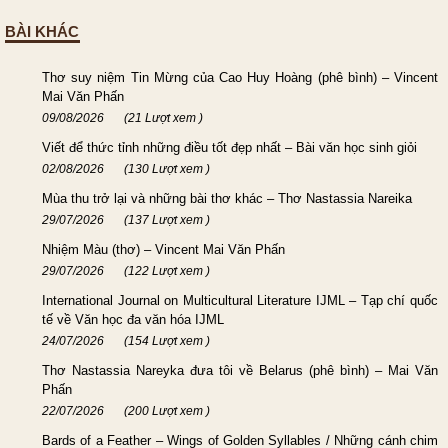
BÀI KHÁC
Thơ suy niệm Tin Mừng của Cao Huy Hoàng (phê bình) – Vincent
Mai Văn Phấn
09/08/2026
(21 Lượt xem )
Viết để thức tỉnh những điều tốt đẹp nhất – Bài văn học sinh giỏi
02/08/2026
(130 Lượt xem )
Mùa thu trở lại và những bài thơ khác – Thơ Nastassia Nareika
29/07/2026
(137 Lượt xem )
Nhiệm Màu (thơ) – Vincent Mai Văn Phấn
29/07/2026
(122 Lượt xem )
International Journal on Multicultural Literature IJML – Tạp chí quốc
tế về Văn học đa văn hóa IJML
24/07/2026
(154 Lượt xem )
Thơ Nastassia Nareyka đưa tôi về Belarus (phê bình) – Mai Văn
Phấn
22/07/2026
(200 Lượt xem )
Bards of a Feather – Wings of Golden Syllables / Những cánh chim