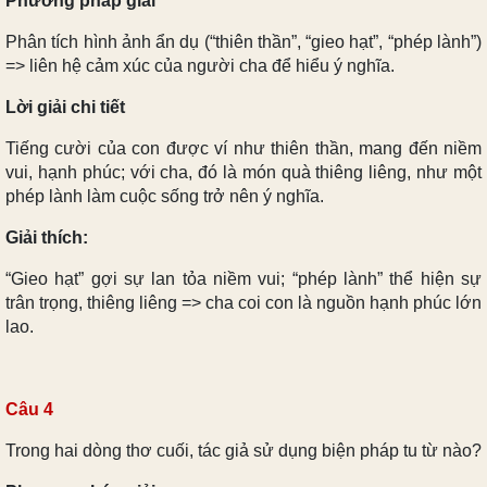
Phương pháp giải
Phân tích hình ảnh ẩn dụ (“thiên thần”, “gieo hạt”, “phép lành”)
=> liên hệ cảm xúc của người cha để hiểu ý nghĩa.
Lời giải chi tiết
Tiếng cười của con được ví như thiên thần, mang đến niềm
vui, hạnh phúc; với cha, đó là món quà thiêng liêng, như một
phép lành làm cuộc sống trở nên ý nghĩa.
Giải thích:
“Gieo hạt” gợi sự lan tỏa niềm vui; “phép lành” thể hiện sự
trân trọng, thiêng liêng => cha coi con là nguồn hạnh phúc lớn
lao.
Câu 4
Trong hai dòng thơ cuối, tác giả sử dụng biện pháp tu từ nào?