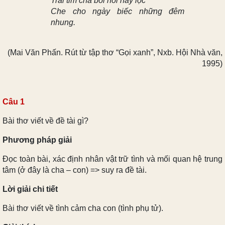
Trái tim cha bồi hồi nảy lộc
Che cho ngày biếc những đêm
nhung.
(Mai Văn Phấn. Rút từ tập thơ “Gọi xanh”, Nxb. Hội Nhà văn,
1995)
Câu 1
Bài thơ viết về đề tài gì?
Phương pháp giải
Đọc toàn bài, xác định nhân vật trữ tình và mối quan hệ trung
tâm (ở đây là cha – con) => suy ra đề tài.
Lời giải chi tiết
Bài thơ viết về tình cảm cha con (tình phụ tử).