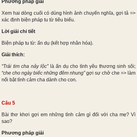
Phương pháp giải
Xem hai dòng cuối có dùng hình ảnh chuyển nghĩa, gợi tả =>
xác định biện pháp tu từ tiêu biểu.
Lời giải chi tiết
Biện pháp tu từ: ẩn dụ (kết hợp nhân hóa).
Giải thích:
“Trái tim cha nảy lộc”
là ẩn dụ cho tình yêu thương sinh sôi;
“che cho ngày biếc những đêm nhung”
gợi sự chở che => làm
nổi bật tình cảm cha dành cho con.
Câu 5
Bài thơ khơi gợi em những tình cảm gì đối với cha mẹ? Vì
sao?
Phương pháp giải