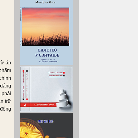
rừ áp
c phẩm
 chính
 dáng
 phải
n trữ
 động