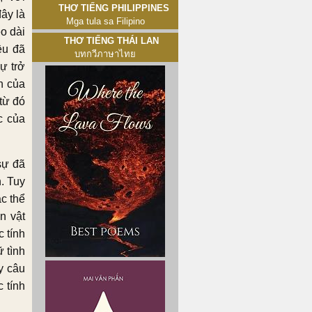
Thơ tiếng Philippines
đây là
Mga tula sa Filipino
o dài
Thơ tiếng Thái Lan
ều đã
บทกวีภาษาไทย
ự trở
ăn của
từ đó
c của
sự đã
h. Tuy
c thể
n vật
c tính
ữ tình
y câu
 tính