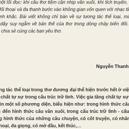
ột lối đọc: khi câu thơ tiệm cận nhịp văn xuôi, khi tích truyện
 đối thoại và đa thanh bước vào không gian vốn quen với nhạc tí
nh khắc. Bài viết không chỉ bàn về sự tương tác thể loại, m
 dậy suy ngẫm về bản thể của thơ trong dòng chảy biến đổi.
 chia sẻ cùng các bạn yêu thơ.
Nguyễn Thanh
g tác thể loại trong thơ đương đại thể hiện trước hết ở việ
 chất tự sự trong cấu trúc trữ tình. Việc gia tăng chất tự sự
rên một số phương diện, biểu hiện như: trong hình thức câ
ến đến hình thức câu văn xuôi, trong cấu trúc trữ tình - cấu
 hình thức của những câu chuyện, có cốt truyện, có nhân
thoại, đa giọng, có mở đầu, kết thúc,…