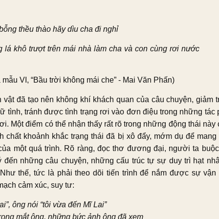
bỗng thều thào hãy dìu cha đi nghỉ
g lá khô trượt trên mái nhà làm cha và con cùng rơi nước
 mẫu VI, “Bầu trời không mái che” - Mai Văn Phấn)
 vật đã tạo nên không khí khách quan của câu chuyện, giảm t
rữ tình, tránh được tình trạng rơi vào đơn điệu trong những tá
ơi. Một điểm có thể nhận thấy rất rõ trong những động thái này
ính chất khoảnh khắc trạng thái đã bị xô đẩy, mớm dụ để mang
của một quá trình. Rõ ràng, đọc thơ đương đại, người ta buộc
ý đến những câu chuyện, những cấu trúc tự sự duy trì hạt nhâ
. Như thế, tức là phải theo dõi tiến trình để nắm được sự vận
mạch cảm xúc, suy tư:
ai”, ông nói “tôi vừa đến Mĩ Lai”
trong mắt ông, những bức ảnh ông đã xem