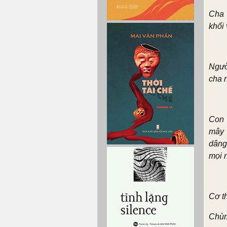
Cha 
khối
Ngườ
cha 
Con 
mây 
dâng
mọi 
Cơ th
Chùm