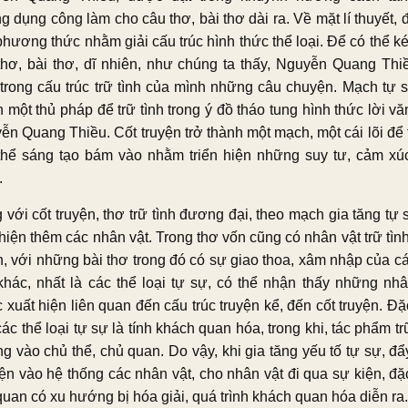
 dụng công làm cho câu thơ, bài thơ dài ra. Về mặt lí thuyết, 
phương thức nhằm giải cấu trúc hình thức thể loại. Để có thể ké
thơ, bài thơ, dĩ nhiên, như chúng ta thấy, Nguyễn Quang Thi
 trong cấu trúc trữ tình của mình những câu chuyện. Mạch tự s
 một thủ pháp để trữ tình trong ý đồ tháo tung hình thức lời v
ễn Quang Thiều. Cốt truyện trở thành một mạch, một cái lõi để 
thể sáng tạo bám vào nhằm triển hiện những suy tư, cảm xú
.
 với cốt truyện, thơ trữ tình đương đại, theo mạch gia tăng tự 
hiện thêm các nhân vật. Trong thơ vốn cũng có nhân vật trữ tìn
n, với những bài thơ trong đó có sự giao thoa, xâm nhập của cá
 khác, nhất là các thể loại tự sự, có thể nhận thấy những nhâ
xuất hiện liên quan đến cấu trúc truyện kể, đến cốt truyện. Đặ
ác thể loại tự sự là tính khách quan hóa, trong khi, tác phẩm tr
g vào chủ thể, chủ quan. Do vậy, khi gia tăng yếu tố tự sự, đẩ
ện vào hệ thống các nhân vật, cho nhân vật đi qua sự kiện, đặc
quan có xu hướng bị hóa giải, quá trình khách quan hóa diễn ra.