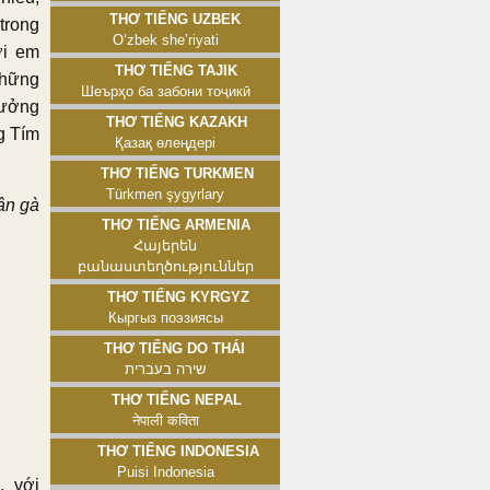
Thơ tiếng Uzbek
trong
Oʻzbek sheʼriyati
ời em
Thơ tiếng Tajik
những
Шеърҳо ба забони тоҷикӣ
tưởng
Thơ tiếng Kazakh
g Tím
Қазақ өлеңдері
Thơ tiếng Turkmen
Türkmen şygyrlary
ân gà
Thơ tiếng Armenia
Հայերեն
բանաստեղծություններ
Thơ tiếng Kyrgyz
Кыргыз поэзиясы
Thơ tiếng Do Thái
שירה בעברית
Thơ tiếng Nepal
नेपाली कविता
Thơ tiếng Indonesia
Puisi Indonesia
, với