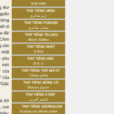
मराठी कविता
g thơ
Thơ tiếng Urdu
nguồn
اردو شاعری
những
Thơ tiếng Punjabi
ết rũ
پنجابی شاعری
a đà/
Thơ tiếng Telugu
 Chim
తెలుగు కవితలు
ng văn
Thơ tiếng Nhật
日本詩
 nhất
h phụ
Thơ tiếng Hàn
한국 시
ơ mới
Thơ tiếng Thổ Nhĩ Kỳ
” của
Türkçe şiirler
” của
Thơ tiếng Mông Cổ
“Giấc
Монгол шүлэг
Thơ tiếng Ả Rập
الشعر العربي
c trữ
Thơ tiếng Azerbaijan
, con
Azərbaycan dilində şeirlər
hiều;