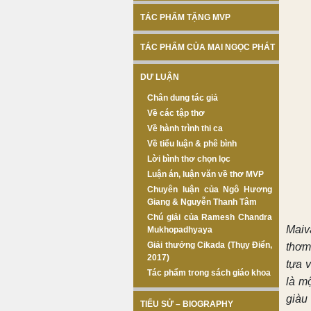
TÁC PHẨM TẶNG MVP
TÁC PHẨM CỦA MAI NGỌC PHÁT
DƯ LUẬN
Chân dung tác giả
Về các tập thơ
Về hành trình thi ca
Về tiểu luận & phê bình
Lời bình thơ chọn lọc
Luận án, luận văn về thơ MVP
Chuyên luận của Ngô Hương
Giang & Nguyễn Thanh Tâm
Chú giải của Ramesh Chandra
Maiv
Mukhopadhyaya
Giải thưởng Cikada (Thụy Điển,
thơm,
2017)
tựa 
Tác phẩm trong sách giáo khoa
là m
giàu
TIỂU SỬ – BIOGRAPHY