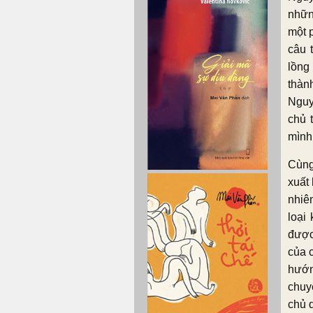
những
một 
câu 
lồng
thành
Nguy
chủ 
mình
Cùng
xuất 
nhiê
loại
được 
của c
hướn
chuy
chủ 