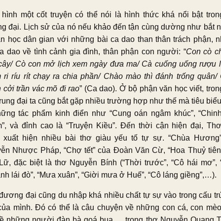
 hình một cốt truyện có thể nói là hình thức khá nổi bật tron
g đại. Lịch sử của nó nếu khảo đến tận cùng dường như bắt 
ăn học dân gian với những bài ca dao than thân trách phận, 
ca dao về tình cảnh gia đình, thân phận con người: “
Con cò ch
 cây/ Cò con mở lịch xem ngày đưa ma/ Cà cuống uống rượu l
 ri ríu rít chạy ra chia phần/ Chào mào thì đánh trống quân/
 cởi trần vác mõ đi rao
” (Ca dao). Ở bộ phận văn học viết, tro
trung đại ta cũng bắt gặp nhiều trường hợp như thế mà tiêu biểu
hững tác phẩm kinh điển như “Cung oán ngâm khúc”, “Chin
”, và đỉnh cao là “Truyện Kiều”. Đến thời cận hiện đại, Th
 xuất hiện nhiều bài thơ giàu yếu tố tự sự. “Chùa Hương
ễn Nhược Pháp, “Chợ tết” của Đoàn Văn Cừ, “Hoa Thuỷ tiên
Lữ, đặc biệt là thơ Nguyễn Bính (“Thời trước”, “Cô hái mơ”, 
nh lái đò”, “Mưa xuân”, “Giời mưa ở Huế”, “Cô láng giềng”,…).
đương đại cũng du nhập khá nhiều chất tự sự vào trong cấu trú
 của mình. Đó có thể là câu chuyện về những con cá, con mèo
về những người đàn bà goá bụa,… trong thơ Nguyễn Quang T