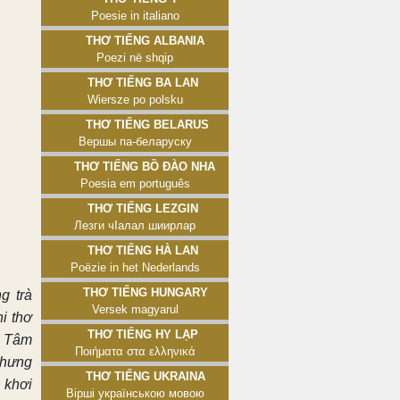
Poesie in italiano
Thơ tiếng Albania
Poezi në shqip
Thơ tiếng Ba Lan
Wiersze po polsku
Thơ tiếng Belarus
Вершы па-беларуску
Thơ tiếng Bồ Đào Nha
Poesia em português
Thơ tiếng Lezgin
Лезги чӀалал шиирлар
Thơ tiếng Hà Lan
Poëzie in het Nederlands
Thơ tiếng Hungary
g trà
Versek magyarul
hi thơ
Thơ tiếng Hy Lạp
h Tâm
Ποιήματα στα ελληνικά
nhưng
Thơ tiếng Ukraina
 khơi
Вірші українською мовою