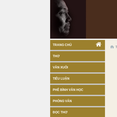
TRANG CHỦ
THƠ
VĂN XUÔI
TIỂU LUẬN
PHÊ BÌNH VĂN HỌC
PHỎNG VẤN
ĐỌC THƠ