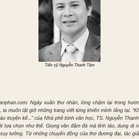
Tiến sỹ Nguyễn Thanh Tâm
anphan.com: Ngày xuân thư nhàn, lòng chậm lại trong hươn
 ta muốn lật giở những trang viết từng khiến mình lắng lại. “K
vào truyện kể...” của Nhà phê bình văn học, TS. Nguyễn Than
ột lựa chọn như thế. Giọng văn đậm đà mà tỉnh táo, dung dị 
 suy tưởng. Từ những chuyển động của thơ đương đại, tác giả