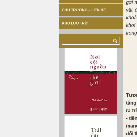
gợi m
vật,
CHỦ TRƯƠNG – LIÊN HỆ
khoả
KHO LƯU TRỮ
khơi
trọng
Tươn
tăng
ra t
- ti
mang
đối 