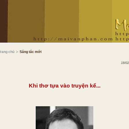
Trang chủ
Sáng tác mới
18/02
Khi thơ tựa vào truyện kể...