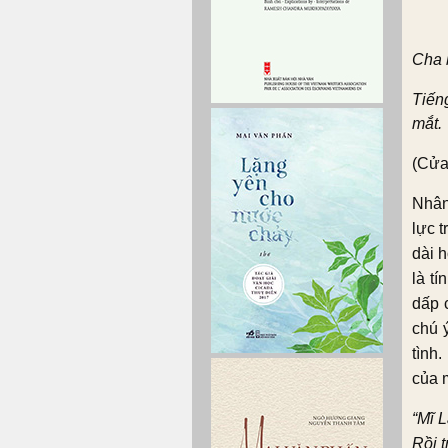
Cha 
Tiến
mắt.
(Cửa
Nhân
lực t
dài h
là t
dấp 
chú 
tình
của 
“Mĩ L
Rồi 