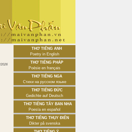
Thơ tiếng Anh
Poetry in English
Thơ tiếng Pháp
/2026
Poésie en français
Thơ tiếng Nga
Стихи на русском языке
Thơ tiếng Đức
Gedichte auf Deutsch
Thơ tiếng Tây Ban Nha
Poesía en español
Thơ tiếng Thụy Điển
Dikter på svenska
Thơ tiếng Ý