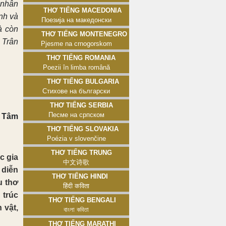
, nhân
Thơ tiếng Macedonia
nh và
Поезија на македонски
à còn
Thơ tiếng Montenegro
 Trân
Pjesme na crnogorskom
Thơ tiếng Romania
Poezii în limba română
Thơ tiếng Bulgaria
Стихове на български
Thơ tiếng Serbia
Песме на српском
 Tâm
Thơ tiếng Slovakia
Poézia v slovenčine
Thơ tiếng Trung
c gia
中文诗歌
 diễn
Thơ tiếng Hindi
u thơ
हिंदी कविता
 trúc
Thơ tiếng Bengali
 vật,
বাংলা কবিতা
Thơ tiếng Marathi