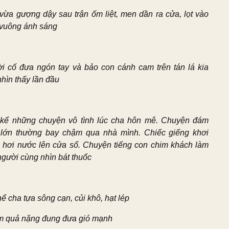
vừa gượng dậy sau trận ốm liệt, men dần ra cửa, lọt vào
 vuông ánh sáng
i cố đưa ngón tay và bảo con cánh cam trên tán lá kia
nhìn thấy lần đầu
kể những chuyện vô tình lúc cha hôn mê. Chuyện đám
lớn thường bay chậm qua nhà mình. Chiếc giếng khơi
 hơi nước lên cửa sổ. Chuyện tiếng con chim khách làm
người cùng nhìn bát thuốc
ể cha tựa sông cạn, củi khô, hạt lép
 quả nặng đung đưa gió mạnh