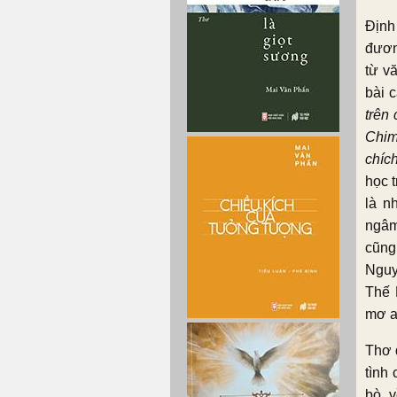
Định
đươn
từ v
bài 
trên
Chim
chích
học 
là n
ngâm
cũng
Nguy
Thế 
mơ a
Thơ 
tình
bò, 