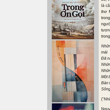
là c
thơ 
tron
ngườ
tượn
tron
Nhữn
mái
Đã n
Nhữn
Nhữn
Một 
Bàn 
Sông
("Nh
Nguy