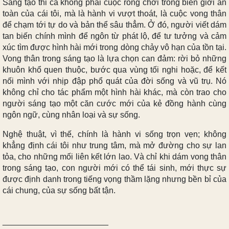
Sáng tạo thi ca không phải cuộc rong chơi trong biên giới an
toàn của cái tôi, mà là hành vi vượt thoát, là cuộc vong thân
để chạm tới tự do và bản thể sâu thẳm. Ở đó, người viết dám
tan biến chính mình để ngôn từ phát lộ, để tư tưởng và cảm
xúc tìm được hình hài mới trong dòng chảy vô hạn của tồn tại.
Vong thân trong sáng tạo là lựa chọn can đảm: rời bỏ những
khuôn khổ quen thuộc, bước qua vùng tối nghi hoặc, để kết
nối mình với nhịp đập phổ quát của đời sống và vũ trụ. Nó
không chỉ cho tác phẩm một hình hài khác, mà còn trao cho
người sáng tạo một căn cước mới của kẻ đồng hành cùng
ngôn ngữ, cùng nhân loại và sự sống.
Nghệ thuật, vì thế, chính là hành vi sống trọn vẹn; không
khẳng định cái tôi như trung tâm, mà mở đường cho sự lan
tỏa, cho những mối liên kết lớn lao. Và chỉ khi dám vong thân
trong sáng tạo, con người mới có thể tái sinh, mới thực sự
được định danh trong tiếng vọng thầm lặng nhưng bền bỉ của
cái chung, của sự sống bất tận.
_______________________