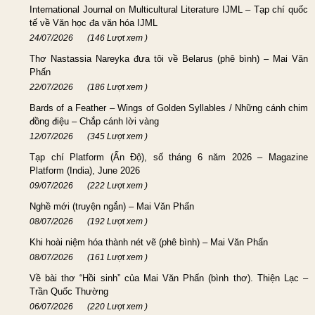
International Journal on Multicultural Literature IJML – Tạp chí quốc
tế về Văn học đa văn hóa IJML
24/07/2026
(146 Lượt xem )
Thơ Nastassia Nareyka đưa tôi về Belarus (phê bình) – Mai Văn
Phấn
22/07/2026
(186 Lượt xem )
Bards of a Feather – Wings of Golden Syllables / Những cánh chim
đồng điệu – Chắp cánh lời vàng
12/07/2026
(345 Lượt xem )
Tạp chí Platform (Ấn Độ), số tháng 6 năm 2026 – Magazine
Platform (India), June 2026
09/07/2026
(222 Lượt xem )
Nghề mới (truyện ngắn) – Mai Văn Phấn
08/07/2026
(192 Lượt xem )
Khi hoài niệm hóa thành nét vẽ (phê bình) – Mai Văn Phấn
08/07/2026
(161 Lượt xem )
Về bài thơ “Hồi sinh” của Mai Văn Phấn (bình thơ). Thiện Lạc –
Trần Quốc Thường
06/07/2026
(220 Lượt xem )