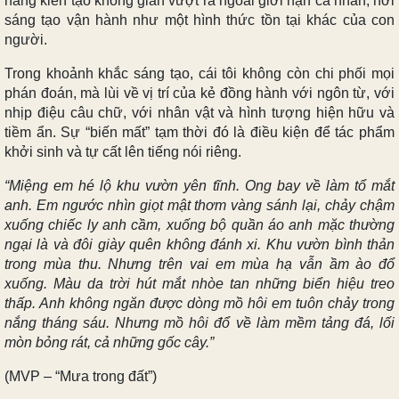
năng kiến tạo không gian vượt ra ngoài giới hạn cá nhân, nơi
sáng tạo vận hành như một hình thức tồn tại khác của con
người.
Trong khoảnh khắc sáng tạo, cái tôi không còn chi phối mọi
phán đoán, mà lùi về vị trí của kẻ đồng hành với ngôn từ, với
nhịp điệu câu chữ, với nhân vật và hình tượng hiện hữu và
tiềm ẩn. Sự “biến mất” tạm thời đó là điều kiện để tác phẩm
khởi sinh và tự cất lên tiếng nói riêng.
“Miệng em hé lộ khu vườn yên tĩnh. Ong bay về làm tổ mắt
anh. Em ngước nhìn giọt mật thơm vàng sánh lại, chảy chậm
xuống chiếc ly anh cầm, xuống bộ quần áo anh mặc thường
ngại là và đôi giày quên không đánh xi. Khu vườn bình thản
trong mùa thu. Nhưng trên vai em mùa hạ vẫn ầm ào đổ
xuống. Màu da trời hút mắt nhòe tan những biển hiệu treo
thấp. Anh không ngăn được dòng mồ hôi em tuôn chảy trong
nắng tháng sáu. Nhưng mồ hôi đổ về làm mềm tảng đá, lối
mòn bỏng rát, cả những gốc cây.”
(MVP – “Mưa trong đất”)