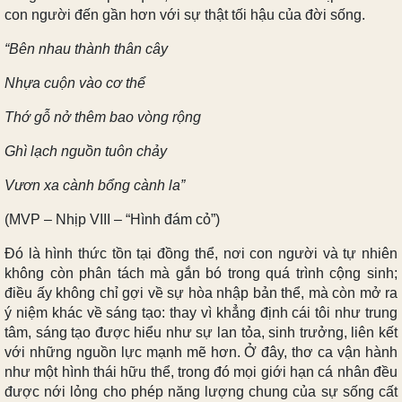
con người đến gần hơn với sự thật tối hậu của đời sống.
“Bên nhau thành thân cây
Nhựa cuộn vào cơ thể
Thớ gỗ nở thêm bao vòng rộng
Ghì lạch nguồn tuôn chảy
Vươn xa cành bổng cành la”
(MVP – Nhịp VIII – “Hình đám cỏ”)
Đó là hình thức tồn tại đồng thể, nơi con người và tự nhiên
không còn phân tách mà gắn bó trong quá trình cộng sinh;
điều ấy không chỉ gợi về sự hòa nhập bản thể, mà còn mở ra
ý niệm khác về sáng tạo: thay vì khẳng định cái tôi như trung
tâm, sáng tạo được hiểu như sự lan tỏa, sinh trưởng, liên kết
với những nguồn lực mạnh mẽ hơn. Ở đây, thơ ca vận hành
như một hình thái hữu thể, trong đó mọi giới hạn cá nhân đều
được nới lỏng cho phép năng lượng chung của sự sống cất