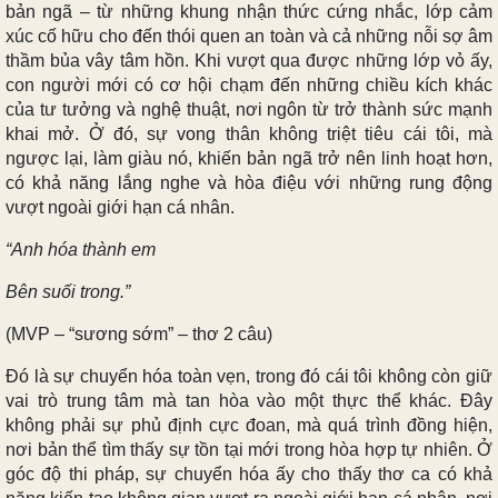
bản ngã – từ những khung nhận thức cứng nhắc, lớp cảm
xúc cố hữu cho đến thói quen an toàn và cả những nỗi sợ âm
thầm bủa vây tâm hồn. Khi vượt qua được những lớp vỏ ấy,
con người mới có cơ hội chạm đến những chiều kích khác
của tư tưởng và nghệ thuật, nơi ngôn từ trở thành sức mạnh
khai mở. Ở đó, sự vong thân không triệt tiêu cái tôi, mà
ngược lại, làm giàu nó, khiến bản ngã trở nên linh hoạt hơn,
có khả năng lắng nghe và hòa điệu với những rung động
vượt ngoài giới hạn cá nhân.
“Anh hóa thành em
Bên suối trong.”
(MVP – “sương sớm” – thơ 2 câu)
Đó là sự chuyển hóa toàn vẹn, trong đó cái tôi không còn giữ
vai trò trung tâm mà tan hòa vào một thực thể khác. Đây
không phải sự phủ định cực đoan, mà quá trình đồng hiện,
nơi bản thể tìm thấy sự tồn tại mới trong hòa hợp tự nhiên. Ở
góc độ thi pháp, sự chuyển hóa ấy cho thấy thơ ca có khả