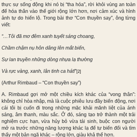
thực sự sống động khi nó bị “tha hóa”, rời khỏi vùng an toàn
để hóa thân vào thế giới rộng lớn hơn, nơi cảm xúc và hình
ảnh tự do hiển lộ. Trong bài thơ “Con thuyền say”, ông từng
viết:
“…Tôi đã mơ đêm xanh tuyết sáng choang,
Chầm chậm nụ hôn dâng lên mắt biển,
Sự lan truyền những dòng nhựa lạ thường
Và rực vàng, xanh, lân tinh ca hát!
”
[2]
(Arthur Rimbaud – “Con thuyền say”)
A. Rimbaud gợi mở một chiều kích khác của “vong thân”:
không chỉ hòa nhập, mà là cuộc phiêu lưu đầy biến động, nơi
cái tôi bị cuốn đi trong những mặc khải mãnh liệt của ánh
sáng, âm thanh, màu sắc. Ở đó, sáng tạo trở thành một trải
nghiệm cực hạn, vừa hủy bỏ vừa tái sinh, buộc con người
mở ra trước những năng lượng khác lạ để tự biến đổi và tìm
thấy một bản ngã khác – rộng lớn, giàu khả thể hơn.