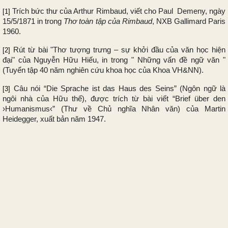
Trích bức thư của Arthur Rimbaud, viết cho Paul Demeny, ngày
[1]
15/5/1871 in trong
Thơ toàn tập của Rimbaud
, NXB Gallimard Paris
1960.
Rút từ bài "Thơ tượng trưng – sự khởi đầu của văn học hiện
[2]
đại" của Nguyễn Hữu Hiếu, in trong " Những vấn đề ngữ văn "
(Tuyển tập 40 năm nghiên cứu khoa học của Khoa VH&NN).
Câu nói “Die Sprache ist das Haus des Seins” (Ngôn ngữ là
[3]
ngôi nhà của Hữu thể), được trích từ bài viết “Brief über den
›Humanismus‹” (Thư về Chủ nghĩa Nhân văn) của Martin
Heidegger, xuất bản năm 1947.