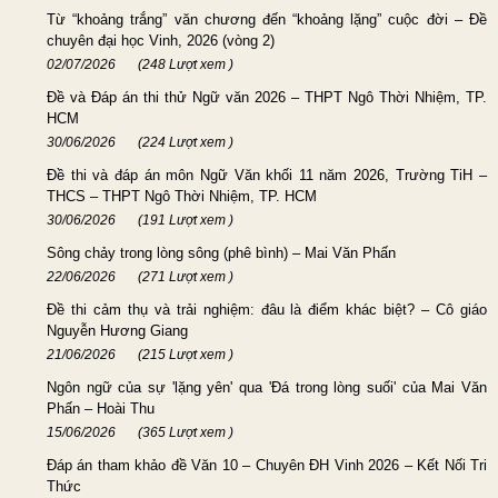
Từ “khoảng trắng” văn chương đến “khoảng lặng” cuộc đời – Đề
chuyên đại học Vinh, 2026 (vòng 2)
02/07/2026
(248 Lượt xem )
Đề và Đáp án thi thử Ngữ văn 2026 – THPT Ngô Thời Nhiệm, TP.
HCM
30/06/2026
(224 Lượt xem )
Đề thi và đáp án môn Ngữ Văn khối 11 năm 2026, Trường TiH –
THCS – THPT Ngô Thời Nhiệm, TP. HCM
30/06/2026
(191 Lượt xem )
Sông chảy trong lòng sông (phê bình) – Mai Văn Phấn
22/06/2026
(271 Lượt xem )
Đề thi cảm thụ và trải nghiệm: đâu là điểm khác biệt? – Cô giáo
Nguyễn Hương Giang
21/06/2026
(215 Lượt xem )
Ngôn ngữ của sự 'lặng yên' qua 'Đá trong lòng suối' của Mai Văn
Phấn – Hoài Thu
15/06/2026
(365 Lượt xem )
Đáp án tham khảo đề Văn 10 – Chuyên ĐH Vinh 2026 – Kết Nối Tri
Thức