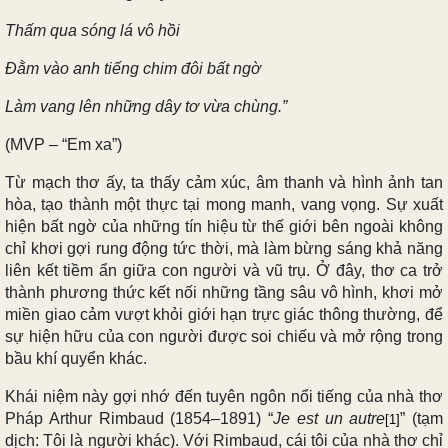
Thấm qua sóng lá vô hồi
Ðằm vào anh tiếng chim đôi bất ngờ
Làm vang lên những dây tơ vừa chùng.”
(MVP – “Em xa”)
Từ mạch thơ ấy, ta thấy cảm xúc, âm thanh và hình ảnh tan
hòa, tạo thành một thực tại mong manh, vang vọng. Sự xuất
hiện bất ngờ của những tín hiệu từ thế giới bên ngoài không
chỉ khơi gợi rung động tức thời, mà làm bừng sáng khả năng
liên kết tiềm ẩn giữa con người và vũ trụ. Ở đây, thơ ca trở
thành phương thức kết nối những tầng sâu vô hình, khơi mở
miền giao cảm vượt khỏi giới hạn trực giác thông thường, để
sự hiện hữu của con người được soi chiếu và mở rộng trong
bầu khí quyển khác.
Khái niệm này gợi nhớ đến tuyên ngôn nổi tiếng của nhà thơ
Pháp Arthur Rimbaud (1854–1891) “
Je est un autre
” (tạm
[1]
dịch: Tôi là người khác). Với Rimbaud, cái tôi của nhà thơ chỉ