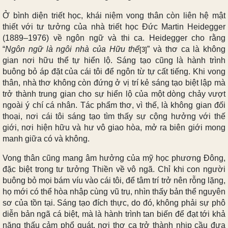
Ở bình diện triết học, khái niệm vong thân còn liên hệ mật
thiết với tư tưởng của nhà triết học Đức Martin Heidegger
(1889–1976) về ngôn ngữ và thi ca. Heidegger cho rằng
“
Ngôn ngữ là ngôi nhà của Hữu thể
” và thơ ca là không
[3]
gian nơi hữu thể tự hiển lộ. Sáng tạo cũng là hành trình
buông bỏ áp đặt của cái tôi để ngôn từ tự cất tiếng. Khi vong
thân, nhà thơ không còn đứng ở vị trí kẻ sáng tạo biệt lập mà
trở thành trung gian cho sự hiển lộ của một dòng chảy vượt
ngoài ý chí cá nhân. Tác phẩm thơ, vì thế, là không gian đối
thoại, nơi cái tôi sáng tạo tìm thấy sự cộng hưởng với thế
giới, nơi hiện hữu và hư vô giao hòa, mở ra biên giới mong
manh giữa có và không.
Vong thân cũng mang âm hưởng của mỹ học phương Đông,
đặc biệt trong tư tưởng Thiền về vô ngã. Chỉ khi con người
buông bỏ mọi bám víu vào cái tôi, để tâm trí trở nên rỗng lặng,
họ mới có thể hòa nhập cùng vũ trụ, nhìn thấy bản thể nguyên
sơ của tồn tại. Sáng tạo đích thực, do đó, không phải sự phô
diễn bản ngã cá biệt, mà là hành trình tan biến để đạt tới khả
năng thấu cảm phổ quát, nơi thơ ca trở thành nhịp cầu đưa