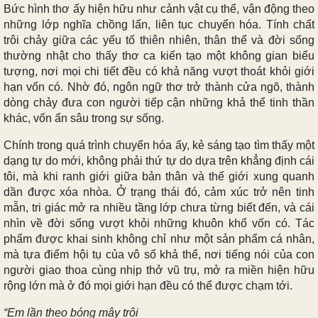
Bức hình thơ ấy hiện hữu như cảnh vật cụ thể, vận động theo
những lớp nghĩa chồng lấn, liên tục chuyển hóa. Tính chất
trôi chảy giữa các yếu tố thiên nhiên, thân thể và đời sống
thường nhật cho thấy thơ ca kiến tạo một không gian biểu
tượng, nơi mọi chi tiết đều có khả năng vượt thoát khỏi giới
hạn vốn có. Nhờ đó, ngôn ngữ thơ trở thành cửa ngõ, thành
dòng chảy đưa con người tiếp cận những khả thể tinh thần
khác, vốn ẩn sâu trong sự sống.
Chính trong quá trình chuyển hóa ấy, kẻ sáng tạo tìm thấy một
dạng tự do mới, không phải thứ tự do dựa trên khẳng định cái
tôi, mà khi ranh giới giữa bản thân và thế giới xung quanh
dần được xóa nhòa. Ở trạng thái đó, cảm xúc trở nên tinh
mẫn, tri giác mở ra nhiều tầng lớp chưa từng biết đến, và cái
nhìn về đời sống vượt khỏi những khuôn khổ vốn có. Tác
phẩm được khai sinh không chỉ như một sản phẩm cá nhân,
mà tựa điểm hội tụ của vô số khả thể, nơi tiếng nói của con
người giao thoa cùng nhịp thở vũ trụ, mở ra miền hiện hữu
rộng lớn mà ở đó mọi giới hạn đều có thể được chạm tới.
“Em lần theo bóng mây trôi