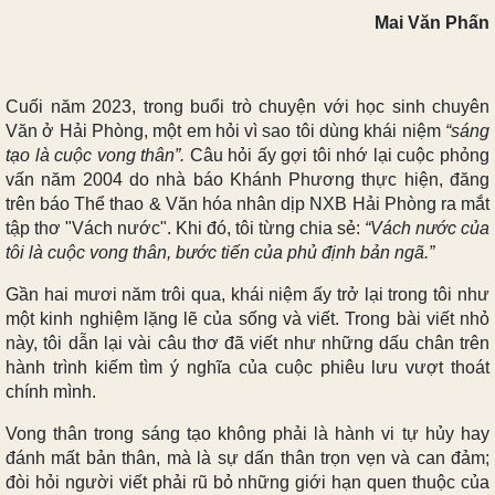
Mai Văn Phấn
Cuối năm 2023, trong buổi trò chuyện với học sinh chuyên
Văn ở Hải Phòng, một em hỏi vì sao tôi dùng khái niệm
“sáng
tạo là cuộc vong thân”.
Câu hỏi ấy gợi tôi nhớ lại cuộc phỏng
vấn năm 2004 do nhà báo Khánh Phương thực hiện, đăng
trên báo Thể thao & Văn hóa nhân dịp NXB Hải Phòng ra mắt
tập thơ "Vách nước". Khi đó, tôi từng chia sẻ:
“Vách nước của
tôi là cuộc vong thân, bước tiến của phủ định bản ngã.”
Gần hai mươi năm trôi qua, khái niệm ấy trở lại trong tôi như
một kinh nghiệm lặng lẽ của sống và viết. Trong bài viết nhỏ
này, tôi dẫn lại vài câu thơ đã viết như những dấu chân trên
hành trình kiếm tìm ý nghĩa của cuộc phiêu lưu vượt thoát
chính mình.
Vong thân trong sáng tạo không phải là hành vi tự hủy hay
đánh mất bản thân, mà là sự dấn thân trọn vẹn và can đảm;
đòi hỏi người viết phải rũ bỏ những giới hạn quen thuộc của