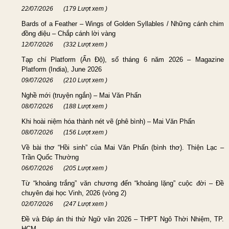
22/07/2026
(179 Lượt xem )
Bards of a Feather – Wings of Golden Syllables / Những cánh chim
đồng điệu – Chắp cánh lời vàng
12/07/2026
(332 Lượt xem )
Tạp chí Platform (Ấn Độ), số tháng 6 năm 2026 – Magazine
Platform (India), June 2026
09/07/2026
(210 Lượt xem )
Nghề mới (truyện ngắn) – Mai Văn Phấn
08/07/2026
(188 Lượt xem )
Khi hoài niệm hóa thành nét vẽ (phê bình) – Mai Văn Phấn
08/07/2026
(156 Lượt xem )
Về bài thơ “Hồi sinh” của Mai Văn Phấn (bình thơ). Thiện Lạc –
Trần Quốc Thường
06/07/2026
(205 Lượt xem )
Từ “khoảng trắng” văn chương đến “khoảng lặng” cuộc đời – Đề
chuyên đại học Vinh, 2026 (vòng 2)
02/07/2026
(247 Lượt xem )
Đề và Đáp án thi thử Ngữ văn 2026 – THPT Ngô Thời Nhiệm, TP.
HCM