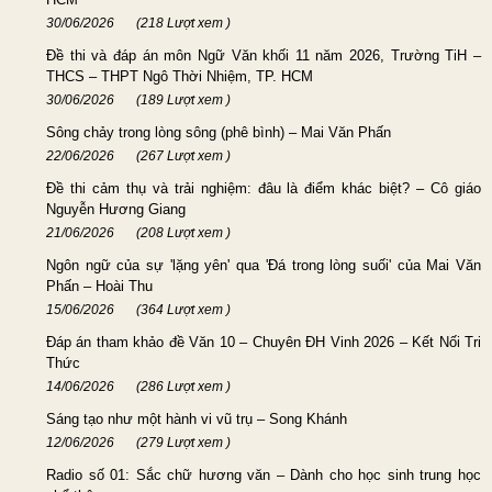
30/06/2026
(218 Lượt xem )
Đề thi và đáp án môn Ngữ Văn khối 11 năm 2026, Trường TiH –
THCS – THPT Ngô Thời Nhiệm, TP. HCM
30/06/2026
(189 Lượt xem )
Sông chảy trong lòng sông (phê bình) – Mai Văn Phấn
22/06/2026
(267 Lượt xem )
Đề thi cảm thụ và trải nghiệm: đâu là điểm khác biệt? – Cô giáo
Nguyễn Hương Giang
21/06/2026
(208 Lượt xem )
Ngôn ngữ của sự 'lặng yên' qua 'Đá trong lòng suối' của Mai Văn
Phấn – Hoài Thu
15/06/2026
(364 Lượt xem )
Đáp án tham khảo đề Văn 10 – Chuyên ĐH Vinh 2026 – Kết Nối Tri
Thức
14/06/2026
(286 Lượt xem )
Sáng tạo như một hành vi vũ trụ – Song Khánh
12/06/2026
(279 Lượt xem )
Radio số 01: Sắc chữ hương văn – Dành cho học sinh trung học