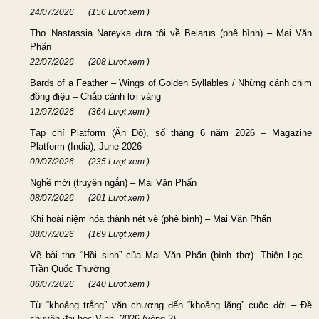
24/07/2026
(156 Lượt xem )
Thơ Nastassia Nareyka đưa tôi về Belarus (phê bình) – Mai Văn
Phấn
22/07/2026
(208 Lượt xem )
Bards of a Feather – Wings of Golden Syllables / Những cánh chim
đồng điệu – Chắp cánh lời vàng
12/07/2026
(364 Lượt xem )
Tạp chí Platform (Ấn Độ), số tháng 6 năm 2026 – Magazine
Platform (India), June 2026
09/07/2026
(235 Lượt xem )
Nghề mới (truyện ngắn) – Mai Văn Phấn
08/07/2026
(201 Lượt xem )
Khi hoài niệm hóa thành nét vẽ (phê bình) – Mai Văn Phấn
08/07/2026
(169 Lượt xem )
Về bài thơ “Hồi sinh” của Mai Văn Phấn (bình thơ). Thiện Lạc –
Trần Quốc Thường
06/07/2026
(240 Lượt xem )
Từ “khoảng trắng” văn chương đến “khoảng lặng” cuộc đời – Đề
chuyên đại học Vinh, 2026 (vòng 2)