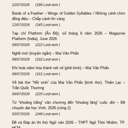
22/07/2026
(186 Lượt xem )
Bards of a Feather – Wings of Golden Syllables / Những cánh chim
đồng điệu – Chắp cánh lời vàng
12/07/2026
(345 Lượt xem )
Tạp chí Platform (Ấn Độ), số tháng 6 năm 2026 – Magazine
Platform (India), June 2026
09/07/2026
(222 Lượt xem )
Nghề mới (truyện ngắn) – Mai Văn Phấn
08/07/2026
(192 Lượt xem )
Khi hoài niệm hóa thành nét vẽ (phê bình) – Mai Văn Phấn
08/07/2026
(161 Lượt xem )
Về bài thơ “Hồi sinh” của Mai Văn Phấn (bình thơ). Thiện Lạc –
Trần Quốc Thường
06/07/2026
(220 Lượt xem )
Từ “khoảng trắng” văn chương đến “khoảng lặng” cuộc đời – Đề
chuyên đại học Vinh, 2026 (vòng 2)
02/07/2026
(248 Lượt xem )
Đề và Đáp án thi thử Ngữ văn 2026 – THPT Ngô Thời Nhiệm, TP.
HCM