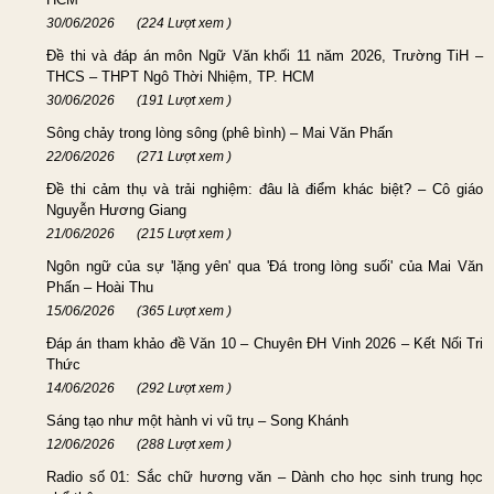
30/06/2026
(224 Lượt xem )
Đề thi và đáp án môn Ngữ Văn khối 11 năm 2026, Trường TiH –
THCS – THPT Ngô Thời Nhiệm, TP. HCM
30/06/2026
(191 Lượt xem )
Sông chảy trong lòng sông (phê bình) – Mai Văn Phấn
22/06/2026
(271 Lượt xem )
Đề thi cảm thụ và trải nghiệm: đâu là điểm khác biệt? – Cô giáo
Nguyễn Hương Giang
21/06/2026
(215 Lượt xem )
Ngôn ngữ của sự 'lặng yên' qua 'Đá trong lòng suối' của Mai Văn
Phấn – Hoài Thu
15/06/2026
(365 Lượt xem )
Đáp án tham khảo đề Văn 10 – Chuyên ĐH Vinh 2026 – Kết Nối Tri
Thức
14/06/2026
(292 Lượt xem )
Sáng tạo như một hành vi vũ trụ – Song Khánh
12/06/2026
(288 Lượt xem )
Radio số 01: Sắc chữ hương văn – Dành cho học sinh trung học