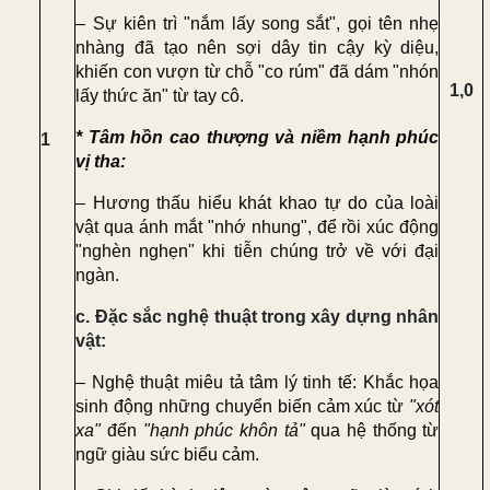
– Sự kiên trì "nắm lấy song sắt", gọi tên nhẹ
nhàng đã tạo nên sợi dây tin cậy kỳ diệu,
khiến con vượn từ chỗ "co rúm" đã dám "nhón
1,0
lấy thức ăn" từ tay cô.
* Tâm hồn cao thượng và niềm hạnh phúc
1
vị tha:
– Hương thấu hiểu khát khao tự do của loài
vật qua ánh mắt "nhớ nhung", để rồi xúc động
"nghèn nghẹn" khi tiễn chúng trở về với đại
ngàn.
c. Đặc sắc nghệ thuật trong xây dựng nhân
vật:
– Nghệ thuật miêu tả tâm lý tinh tế:
Khắc họa
sinh động những chuyển biến cảm xúc từ
"xót
xa"
đến
"hạnh phúc khôn tả"
qua hệ thống từ
ngữ giàu sức biểu cảm.