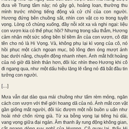
đưa về Trung tâm này; nó gầy gò, hoảng loạn, thường thu
mình trước những tiếng động và cử chỉ của con người.
Hương đứng bên chuồng sắt, nhìn con vật co ro trong tuyệt
vọng. Lòng cô chùng xuống, đầy nỗi xót xa và nghi ngại: liệu
con vượn kia có thể phục hồi? Nhưng trong sâu thẳm, Hương
cảm nhận một sức sống bền bỉ tiềm ẩn của con vượn, cô đặt
tên cho nó là
Hi Vọng
. Và, không phụ lại kì vọng của cô, nó
hồi phục một cách ngoạn mục, bộ lông đen óng mượt ánh
bạc dưới nắng, chuyển động nhanh nhẹn. Ánh mắt hốt hoảng
của nó giờ đã bình thản hơn, đôi lúc nhìn theo Hương khi cô
đi ngang qua, như một dấu hiệu lặng lẽ rằng nó đã bắt đầu tin
tưởng con người.
[…]
Mưa vẫn dạt dào qua mái chuồng như tấm rèm mỏng, ngăn
cách con vượn với thế giới hoang dã của nó. Ánh mắt con vật
gần giống mắt người, đôi lúc đượm một nỗi buồn u uẩn như
hoài nhớ chốn rừng già. Từ xa bỗng vọng lại tiếng hú dài,
vang vọng giữa đại ngàn. Âm thanh ấy rung động không gian,
cắt ngang dòng suy nghĩ của Hương. Cô quay lại, thấy Hi