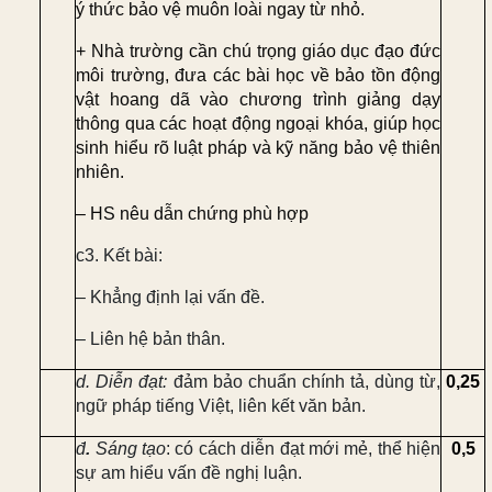
ý thức bảo vệ muôn loài ngay từ nhỏ.
+ Nhà trường
cần chú trọng giáo dục đạo đức
môi trường, đưa các bài học về bảo tồn động
vật hoang dã vào chương trình giảng dạy
thông qua các hoạt động ngoại khóa, giúp học
sinh hiểu rõ luật pháp và kỹ năng bảo vệ thiên
nhiên.
– HS nêu dẫn chứng phù hợp
c3. Kết bài:
– Khẳng định lại vấn đề.
– Liên hệ bản thân.
d.
Diễn đạt:
đảm bảo chuẩn chính tả, dùng từ,
0,25
ngữ pháp tiếng Việt, liên kết văn bản.
đ
.
Sáng tạo
: có cách diễn đạt mới mẻ, thể hiện
0,5
sự am hiểu vấn đề nghị luận.