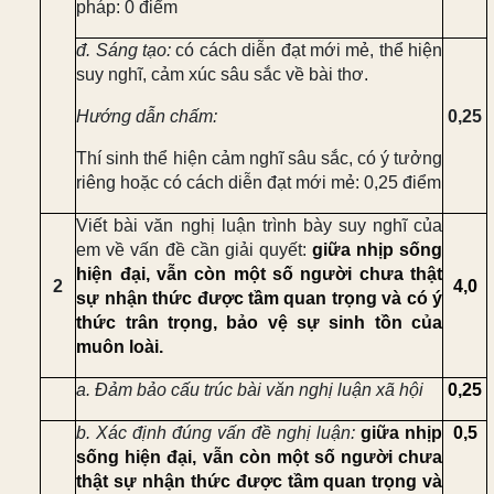
pháp: 0 điểm
đ. Sáng tạo:
có cách diễn đạt mới mẻ, thể hiện
suy nghĩ, cảm xúc sâu sắc về bài thơ.
Hướng dẫn chấm:
0,25
Thí sinh thể hiện cảm nghĩ sâu sắc, có ý tưởng
riêng hoặc có cách diễn đạt mới mẻ: 0,25 điểm
Viết bài văn nghị luận trình bày suy nghĩ của
em về vấn đề cần giải quyết:
giữa nhịp sống
hiện đại, vẫn còn một số người chưa thật
2
4,
0
sự nhận thức được tầm quan trọng và có ý
thức trân trọng, bảo vệ sự sinh tồn của
muôn loài.
a. Đảm bảo cấu trúc bài văn nghị luận xã hội
0,25
b. Xác định đúng vấn đề nghị luận:
giữa nhịp
0,5
sống hiện đại, vẫn còn một số người chưa
thật sự nhận thức được tầm quan trọng và