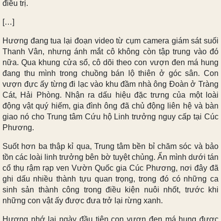
điều trị.
[…]
Hương đang tua lại đoạn video từ cụm camera giám sát suối
Thanh Vân, nhưng ánh mắt cô không còn tập trung vào đó
nữa. Qua khung cửa sổ, cô dõi theo con vượn đen má hung
đang thu mình trong chuồng bán lộ thiên ở góc sân. Con
vượn đực ấy từng đi lạc vào khu đầm nhà ông Đoàn ở Tràng
Cát, Hải Phòng. Nhận ra dấu hiệu đặc trưng của một loài
động vật quý hiếm, gia đình ông đã chủ động liên hệ và bàn
giao nó cho Trung tâm Cứu hộ Linh trưởng nguy cấp tại Cúc
Phương.
Suốt hơn ba thập kỉ qua, Trung tâm bền bỉ chăm sóc và bảo
tồn các loài linh trưởng bên bờ tuyệt chủng. Ẩn mình dưới tán
cổ thụ rậm rạp ven Vườn Quốc gia Cúc Phương, nơi đây đã
ghi dấu nhiều thành tựu quan trọng, trong đó có những ca
sinh sản thành công trong điều kiện nuôi nhốt, trước khi
những con vật ấy được đưa trở lại rừng xanh.
Hương nhớ lại ngày đầu tiên con vượn đen má hung được