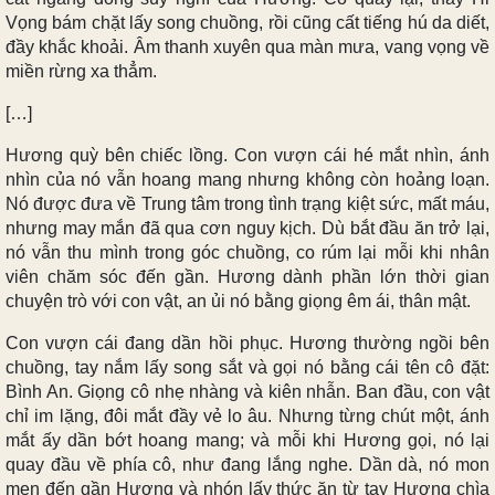
Vọng bám chặt lấy song chuồng, rồi cũng cất tiếng hú da diết,
đầy khắc khoải. Âm thanh xuyên qua màn mưa, vang vọng về
miền rừng xa thẳm.
[…]
Hương quỳ bên chiếc lồng. Con vượn cái hé mắt nhìn, ánh
nhìn của nó vẫn hoang mang nhưng không còn hoảng loạn.
Nó được đưa về Trung tâm trong tình trạng kiệt sức, mất máu,
nhưng may mắn đã qua cơn nguy kịch. Dù bắt đầu ăn trở lại,
nó vẫn thu mình trong góc chuồng, co rúm lại mỗi khi nhân
viên chăm sóc đến gần. Hương dành phần lớn thời gian
chuyện trò với con vật, an ủi nó bằng giọng êm ái, thân mật.
Con vượn cái đang dần hồi phục. Hương thường ngồi bên
chuồng, tay nắm lấy song sắt và gọi nó bằng cái tên cô đặt:
Bình An
. Giọng cô nhẹ nhàng và kiên nhẫn. Ban đầu, con vật
chỉ im lặng, đôi mắt đầy vẻ lo âu. Nhưng từng chút một, ánh
mắt ấy dần bớt hoang mang; và mỗi khi Hương gọi, nó lại
quay đầu về phía cô, như đang lắng nghe. Dần dà, nó mon
men đến gần Hương và nhón lấy thức ăn từ tay Hương chìa