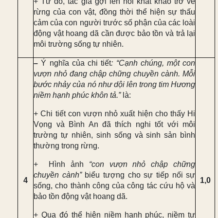
+ Từ đó, tác giả gợi lên nỗi khát khao trở về
rừng của con vật, đồng thời thể hiện sự thấu
cảm của con người trước số phận của các loài
động vật hoang dã cần được bảo tồn và trả lại
môi trường sống tự nhiên.
–
Ý nghĩa của chi tiết
: “Cạnh chúng, một con
vượn nhỏ đang chập chững chuyền cành. Mỗi
bước nhảy của nó như dội lên trong tim Hương
niềm hạnh phúc khôn tả.”
là:
+ Chi tiết con vượn nhỏ xuất hiện cho thấy
Hi
Vọng và Bình An đã thích nghi tốt với môi
trường tự nhiên, sinh sống và sinh sản bình
thường trong rừng
.
+
Hình ảnh
“con vượn nhỏ chập chững
chuyền cành”
biểu tượng cho sự tiếp nối sự
4
1,0
sống, cho thành công của công tác cứu hộ và
bảo tồn động vật hoang dã
.
+ Qua đó thể hiện
niềm hạnh phúc, niềm tự