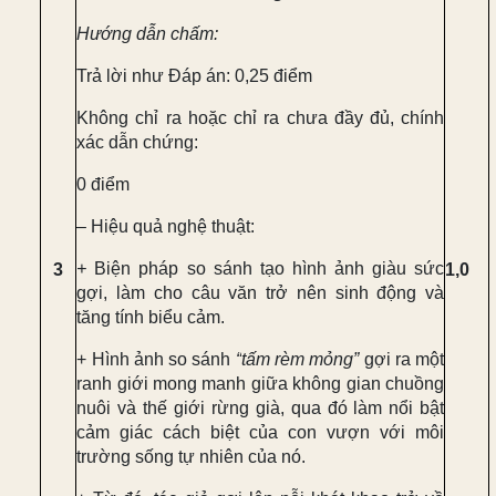
Hướng dẫn chấm:
Trả lời như Đáp án: 0,25 điểm
Không chỉ ra hoặc chỉ ra chưa đầy đủ, chính
xác dẫn chứng:
0 điểm
– Hiệu quả nghệ thuật:
+
Biện pháp so sánh tạo hình ảnh giàu sức
3
1,0
gợi, làm cho câu văn trở nên sinh động và
tăng tính biểu cảm.
+ Hình ảnh so sánh
“
tấm rèm mỏng
”
gợi ra một
ranh giới mong manh giữa không gian chuồng
nuôi và thế giới rừng già, qua đó làm nổi bật
cảm giác cách biệt của con vượn với môi
trường sống tự nhiên của nó.