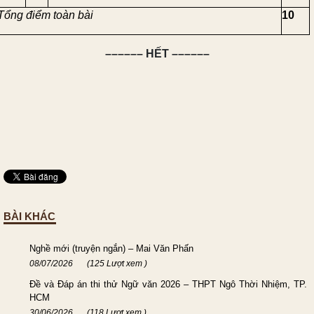
Tổng điểm toàn bài
10
–––––– HẾT ––––––
BÀI KHÁC
Nghề mới (truyện ngắn) – Mai Văn Phấn
08/07/2026
(125 Lượt xem )
Đề và Đáp án thi thử Ngữ văn 2026 – THPT Ngô Thời Nhiệm, TP.
HCM
30/06/2026
(118 Lượt xem )