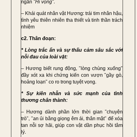
ngắn
"Hi vọng"
.
– Khái quát nhân vật
Hương
: trái tim nhân hậu,
tình yêu thiên nhiên tha thiết và tinh thần trách
nhiệm
c2. Thân đoạn:
* Lòng trắc ẩn và sự thấu cảm sâu sắc với
nỗi đau của loài vật:
– Hương biết rung động, "lòng chùng xuống"
đầy xót xa khi chứng kiến con vượn "gầy gò,
hoảng loạn" co ro trong tuyệt vọng.
* Sự kiên nhẫn và sức mạnh của tình
thương chân thành:
– Hương dành phần lớn thời gian "chuyện
trò", "an ủi bằng giọng êm ái, thân mật" để xóa
tan nỗi sợ hãi, giúp con vật dần phục hồi tâm
lý.