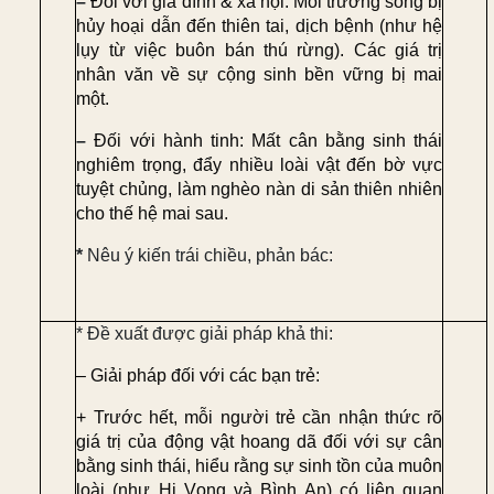
–
Đối với gia đình & xã hội:
Môi trường sống bị
hủy hoại dẫn đến thiên tai, dịch bệnh (như hệ
lụy từ việc buôn bán thú rừng). Các giá trị
nhân văn về sự cộng sinh bền vững bị mai
một.
–
Đối với hành tinh:
Mất cân bằng sinh thái
nghiêm trọng, đẩy nhiều loài vật đến bờ vực
tuyệt chủng, làm nghèo nàn di sản thiên nhiên
cho thế hệ mai sau.
*
Nêu ý kiến trái chiều, phản bác:
* Đề xuất được giải pháp khả thi:
– Giải pháp đối với các bạn trẻ:
+ Trước hết, mỗi người trẻ cần
nhận thức rõ
giá trị
của động vật hoang dã đối với sự cân
bằng sinh thái, hiểu rằng sự sinh tồn của muôn
loài (như Hi Vọng và Bình An) có liên quan