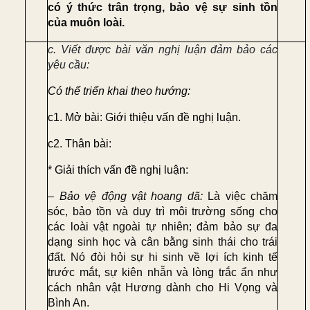
có ý thức trân trọng, bảo vệ sự sinh tồn
của muôn
loài.
c. Viết được bài văn nghị luận đảm bảo các
yêu cầu:
Có thể triển khai theo hướng:
c1.
Mở bài:
G
iới thiệu vấn đề nghị luận.
c2.
Thân bài:
*
Giải thích vấn đề nghị luận:
–
Bảo vệ động vật hoang dã:
Là việc chăm
sóc, bảo tồn và duy trì môi trường sống cho
các loài vật ngoài tự nhiên; đảm bảo sự đa
dạng sinh học và cân bằng sinh thái cho trái
đất. Nó đòi hỏi sự hi sinh về lợi ích kinh tế
trước mắt, sự kiên nhẫn và lòng trắc ẩn như
cách nhân vật Hương dành cho Hi Vọng và
Bình An.