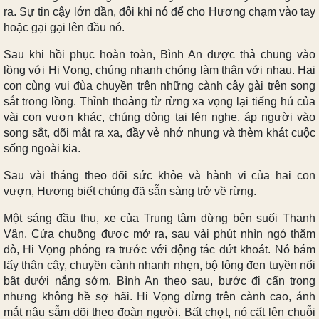
ra. Sự tin cậy lớn dần, đôi khi nó để cho Hương chạm vào tay
hoặc gại gại lên đầu nó.
Sau khi hồi phục hoàn toàn, Bình An được thả chung vào
lồng với Hi Vọng, chúng nhanh chóng làm thân với nhau. Hai
con cùng vui đùa chuyền trên những cành cây gài trên song
sắt trong lồng. Thỉnh thoảng từ rừng xa vọng lại tiếng hú của
vài con vượn khác, chúng dỏng tai lên nghe, áp người vào
song sắt, dõi mắt ra xa, đầy vẻ nhớ nhung và thèm khát cuộc
sống ngoài kia.
Sau vài tháng theo dõi sức khỏe và hành vi của hai con
vượn, Hương biết chúng đã sẵn sàng trở về rừng.
Một sáng đầu thu, xe của Trung tâm dừng bên suối Thanh
Vân. Cửa chuồng được mở ra, sau vài phút nhìn ngó thăm
dò, Hi Vọng phóng ra trước với động tác dứt khoát. Nó bám
lấy thân cây, chuyền cành nhanh nhẹn, bộ lông đen tuyền nổi
bật dưới nắng sớm. Bình An theo sau, bước đi cẩn trọng
nhưng không hề sợ hãi. Hi Vọng dừng trên cành cao, ánh
mắt nâu sẫm dõi theo đoàn người. Bất chợt, nó cất lên chuỗi