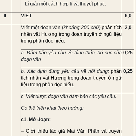
– Lí giải một cách hợp lí và thuyết phục.
II
VIẾT
6,
0
Viết một đoạn văn (
khoảng 200 chữ
)
phân tích
2,
0
nhân vật Hương trong đoạn truyện
ở ngữ liệu
trong phần đọc hiểu.
a.
Đảm bảo yêu cầu về hình thức, bố cục của
0,25
đoạn văn
b. Xác định đúng yêu cầu về nội dung:
phân
0,25
tích nhân vật Hương trong đoạn truyện
ở ngữ
liệu trong phần đọc hiểu.
c.
Viết được đoạn văn đảm bảo các yêu cầu:
Có thể triển khai theo hướng:
c1.
Mở đoạn:
–
Giới thiệu tác giả
Mai Văn Phấn
và truyện