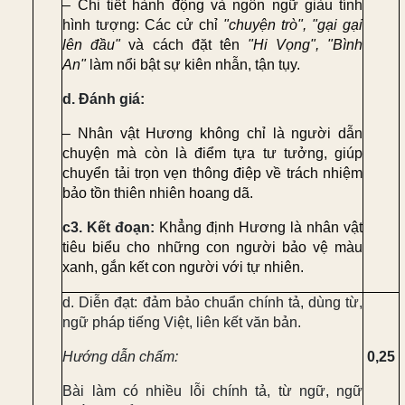
– Chi tiết hành động và ngôn ngữ giàu tính
hình tượng:
Các cử chỉ
"chuyện trò"
,
"gại gại
lên đầu"
và cách đặt tên
"Hi Vọng"
,
"Bình
An"
làm nổi bật sự kiên nhẫn, tận tụy.
d. Đánh giá:
–
Nhân vật Hương không chỉ là người dẫn
chuyện mà còn là
điểm tựa tư tưởng
, giúp
chuyển tải trọn vẹn thông điệp về trách nhiệm
bảo tồn thiên nhiên hoang dã.
c3.
Kết đoạn:
Khẳng định Hương là nhân vật
tiêu biểu cho những con người bảo vệ màu
xanh, gắn kết con người với tự nhiên.
d. Diễn đạt: đảm bảo chuẩn chính tả, dùng từ,
ngữ pháp tiếng Việt, liên kết văn bản.
Hướng dẫn chấm:
0,25
Bài làm có nhiều lỗi chính tả, từ ngữ, ngữ