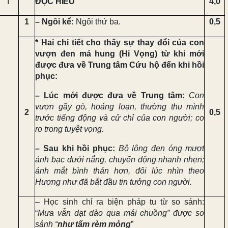
I
ĐỌC HIỂU
4,0
1
–
Ngôi kể
:
Ngôi thứ ba.
0,5
* H
ai chi tiết cho thấy sự thay đổi của con
vượn đen má hung (Hi Vọng) từ khi mới
được đưa về Trung tâm Cứu hộ đến khi hồi
phục:
–
Lúc mới được đưa về Trung tâm:
Con
vượn gầy gò, hoảng loạn, thường thu mình
2
0,5
trước tiếng động và cử chỉ của con người; co
ro trong tuyệt vọng.
– Sau khi hồi phục:
Bộ lông đen óng mượt
ánh bạc dưới nắng, chuyển động nhanh nhẹn;
ánh mắt bình thản hơn, đôi lúc nhìn theo
Hương như đã bắt đầu tin tưởng con người.
– Học sinh chỉ ra biện pháp tu từ so sánh:
“
Mưa vẫn dạt dào qua mái
chuồng” được so
sánh “
như tấm rèm mỏng
”