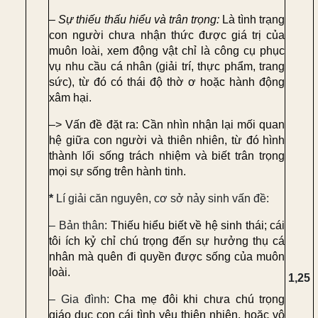
–
Sự thiếu thấu hiểu và trân trọng:
Là tình trạng
con người chưa nhận thức được giá trị của
muôn loài, xem động vật chỉ là công cụ phục
vụ nhu cầu cá nhân (giải trí, thực phẩm, trang
sức), từ đó có thái độ thờ ơ hoặc hành động
xâm hại.
–> Vấn đề đặt ra:
Cần nhìn nhận lại mối quan
hệ giữa con người và thiên nhiên, từ đó hình
thành lối sống trách nhiệm và biết trân trọng
mọi sự sống trên hành tinh.
*
Lí giải căn nguyên, cơ sở nảy sinh vấn đề:
– Bản thân:
Thiếu hiểu biết về hệ sinh thái; cái
tôi ích kỷ chỉ chú trọng đến sự hưởng thụ cá
nhân mà quên đi quyền được sống của muôn
loài.
1,25
–
Gia đình:
Cha mẹ đôi khi chưa chú trọng
giáo dục con cái tình yêu thiên nhiên, hoặc vô