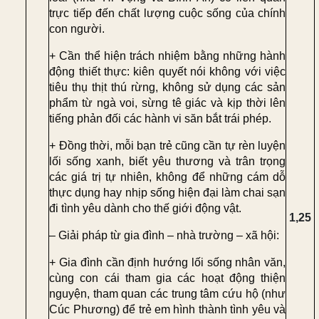
trực tiếp đến chất lượng cuộc sống của chính
con người.
+ Cần
thể hiện trách nhiệm
bằng những hành
động thiết thực: kiên quyết nói không với việc
tiêu thụ thịt thú rừng, không sử dụng các sản
phẩm từ ngà voi, sừng tê giác và kịp thời lên
tiếng phản đối các hành vi săn bắt trái phép.
+ Đồng thời, mỗi bạn trẻ cũng cần
tự rèn luyện
lối sống xanh
, biết yêu thương và trân trọng
các giá trị tự nhiên, không để những cám dỗ
thực dụng hay nhịp sống hiện đại làm chai sạn
đi tình yêu dành cho thế giới động vật.
1,25
– Giải pháp từ gia đình – nhà trường – xã hội:
+ Gia đình
cần định hướng lối sống nhân văn,
cùng con cái tham gia các hoạt động thiện
nguyện, tham quan các trung tâm cứu hộ (như
Cúc Phương) để trẻ em hình thành tình yêu và