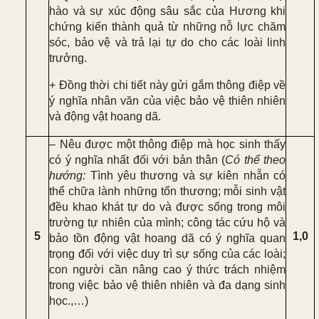
hào và sự xúc động sâu sắc của Hương
khi
chứng kiến thành quả từ những nỗ lực chăm
sóc, bảo vệ và trả lại tự do cho các loài linh
trưởng.
+ Đồng thời chi tiết này
gửi gắm thông điệp về
ý nghĩa nhân văn của việc bảo vệ thiên nhiên
và động vật hoang dã
.
–
Nêu được một thông điệp mà học sinh thấy
có ý nghĩa nhất đối với bản thân (
Có thể theo
hướng:
Tình yêu thương và sự kiên nhẫn có
thể chữa lành những tổn thương; mỗi sinh vật
đều khao khát tự do và được sống trong môi
trường tự nhiên của mình; công tác cứu hộ và
5
1,0
bảo tồn động vật hoang dã có ý nghĩa quan
trọng đối với việc duy trì sự sống của các loài;
con người cần nâng cao ý thức trách nhiệm
trong việc bảo vệ thiên nhiên và đa dạng sinh
học.,…)