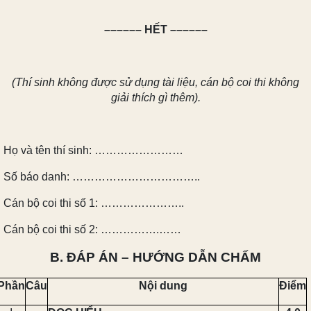
–––––– HẾT ––––––
(Thí sinh không được sử dụng tài liệu, cán bộ coi thi không
giải thích gì thêm).
Họ và tên thí sinh: ……………………
Số báo danh: ……………………………..
Cán bộ coi thi số 1: …………………..
Cán bộ coi thi số 2: …………….……
B. ĐÁP ÁN – HƯỚNG DẪN CHẤM
Phần
Câu
Nội dung
Điểm