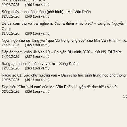
Ngô Thời Nhiệm, TP. HCM
30/06/2026
(190 Lượt xem )
Sông chảy trong lòng sông (phê bình) – Mai Văn Phấn
22/06/2026
(269 Lượt xem )
Đề thi cảm thụ và trải nghiệm: đâu là điểm khác biệt? – Cô giáo Nguyễn
Giang
21/06/2026
(209 Lượt xem )
Ngôn ngữ của sự 'lặng yên' qua 'Đá trong lòng suối' của Mai Văn Phấn – Ho
15/06/2026
(365 Lượt xem )
Đáp án tham khảo đề Văn 10 – Chuyên ĐH Vinh 2026 – Kết Nối Tri Thức
14/06/2026
(287 Lượt xem )
Sáng tạo như một hành vi vũ trụ – Song Khánh
12/06/2026
(283 Lượt xem )
Radio số 01: Sắc chữ hương văn – Dành cho học sinh trung học phổ thông
10/06/2026
(351 Lượt xem )
Đọc hiểu “Chơi với con” của Mai Văn Phấn | Luyện đề đọc hiểu Văn 9
06/06/2026
(326 Lượt xem )
1