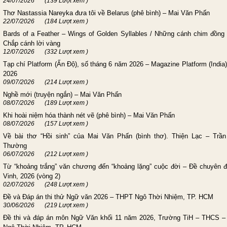
24/07/2026
(139 Lượt xem )
Thơ Nastassia Nareyka đưa tôi về Belarus (phê bình) – Mai Văn Phấn
22/07/2026
(184 Lượt xem )
Bards of a Feather – Wings of Golden Syllables / Những cánh chim đồng 
Chắp cánh lời vàng
12/07/2026
(332 Lượt xem )
Tạp chí Platform (Ấn Độ), số tháng 6 năm 2026 – Magazine Platform (India)
2026
09/07/2026
(214 Lượt xem )
Nghề mới (truyện ngắn) – Mai Văn Phấn
08/07/2026
(189 Lượt xem )
Khi hoài niệm hóa thành nét vẽ (phê bình) – Mai Văn Phấn
08/07/2026
(157 Lượt xem )
Về bài thơ “Hồi sinh” của Mai Văn Phấn (bình thơ). Thiện Lạc – Trầ
Thường
06/07/2026
(212 Lượt xem )
Từ “khoảng trắng” văn chương đến “khoảng lặng” cuộc đời – Đề chuyên đ
Vinh, 2026 (vòng 2)
02/07/2026
(248 Lượt xem )
Đề và Đáp án thi thử Ngữ văn 2026 – THPT Ngô Thời Nhiệm, TP. HCM
30/06/2026
(219 Lượt xem )
Đề thi và đáp án môn Ngữ Văn khối 11 năm 2026, Trường TiH – THCS 