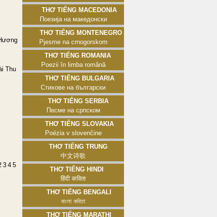
Thơ tiếng Macedonia
Поезија на македонски
Thơ tiếng Montenegro
 Hương
Pjesme na crnogorskom
Thơ tiếng Romania
Poezii în limba română
ài Thu
Thơ tiếng Bulgaria
Стихове на български
Thơ tiếng Serbia
Песме на српском
Thơ tiếng Slovakia
Poézia v slovenčine
Thơ tiếng Trung
中文诗歌
2
3
4
5
Thơ tiếng Hindi
हिंदी कविता
Thơ tiếng Bengali
বাংলা কবিতা
Thơ tiếng Marathi