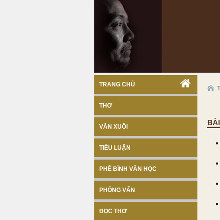
TRANG CHỦ
THƠ
BÀ
VĂN XUÔI
TIỂU LUẬN
PHÊ BÌNH VĂN HỌC
PHỎNG VẤN
ĐỌC THƠ