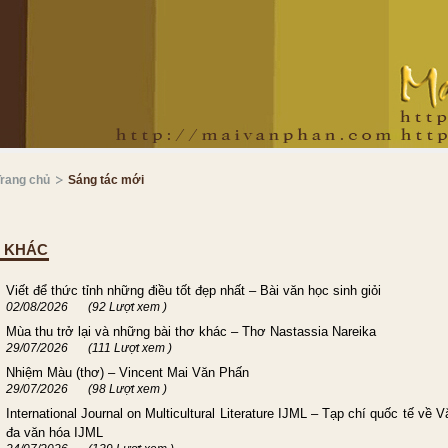
Trang chủ
Sáng tác mới
I KHÁC
Viết để thức tỉnh những điều tốt đẹp nhất – Bài văn học sinh giỏi
02/08/2026
(92 Lượt xem )
Mùa thu trở lại và những bài thơ khác – Thơ Nastassia Nareika
29/07/2026
(111 Lượt xem )
Nhiệm Màu (thơ) – Vincent Mai Văn Phấn
29/07/2026
(98 Lượt xem )
International Journal on Multicultural Literature IJML – Tạp chí quốc tế về 
đa văn hóa IJML