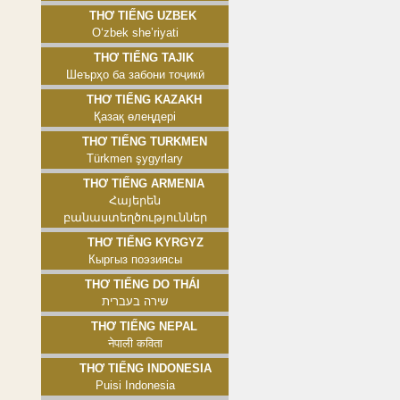
Thơ tiếng Uzbek
Oʻzbek sheʼriyati
Thơ tiếng Tajik
Шеърҳо ба забони тоҷикӣ
Thơ tiếng Kazakh
Қазақ өлеңдері
Thơ tiếng Turkmen
Türkmen şygyrlary
Thơ tiếng Armenia
Հայերեն
բանաստեղծություններ
Thơ tiếng Kyrgyz
Кыргыз поэзиясы
Thơ tiếng Do Thái
שירה בעברית
Thơ tiếng Nepal
नेपाली कविता
Thơ tiếng Indonesia
Puisi Indonesia