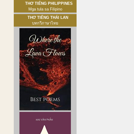
Thơ tiếng Philippines
Mga tula sa Filipino
Thơ tiếng Thái Lan
บทกวีภาษาไทย