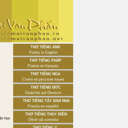
Thơ tiếng Anh
Poetry in English
Thơ tiếng Pháp
Poésie en français
Thơ tiếng Nga
Стихи на русском языке
Thơ tiếng Đức
Gedichte auf Deutsch
Thơ tiếng Tây Ban Nha
Poesía en español
Thơ tiếng Thụy Điển
Văn học
Dikter på svenska
Thơ tiếng Ý