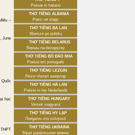
Poesie in italiano
Thơ tiếng Albania
Poezi në shqip
điệu –
Thơ tiếng Ba Lan
Wiersze po polsku
, June
Thơ tiếng Belarus
Вершы па-беларуску
Thơ tiếng Bồ Đào Nha
Poesia em português
Thơ tiếng Lezgin
Лезги чӀалал шиирлар
n Quốc
Thơ tiếng Hà Lan
Poëzie in het Nederlands
Thơ tiếng Hungary
ại học
Versek magyarul
Thơ tiếng Hy Lạp
Ποιήματα στα ελληνικά
Thơ tiếng Ukraina
– THPT
Вірші українською мовою