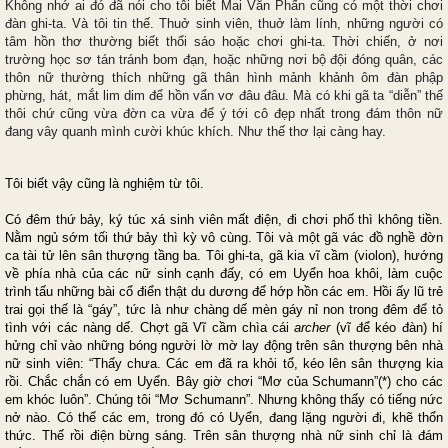
Không nhớ ai đó đã nói cho tôi biết Mai Văn Phấn cũng có một thời chơi
đàn ghi-ta. Và tôi tin thế. Thuở sinh viên, thuở làm lính, những người có
tâm hồn thơ thường biết thổi sáo hoặc chơi ghi-ta. Thời chiến, ở nơi
trường học sơ tán tránh bom đạn, hoặc những nơi bộ đội đóng quân, các
thôn nữ thường thích những gã thân hình mảnh khảnh ôm đàn phập
phừng, hát, mắt lim dim để hồn vẩn vơ đâu đâu. Mà có khi gã ta “diễn” thế
thôi chứ cũng vừa đờn ca vừa để ý tới cô đẹp nhất trong đám thôn nữ
đang vây quanh mình cười khúc khích. Như thế thơ lại càng hay.
Tôi biết vậy cũng là nghiệm từ tôi.
Có đêm thứ bảy, ký túc xá sinh viên mất điện, đi chơi phố thì không tiền.
Nằm ngủ sớm tối thứ bảy thì kỳ vô cùng. Tôi và một gã vác đồ nghề đờn
ca tài tử lên sân thượng tầng ba. Tôi ghi-ta, gã kia vĩ cầm (violon), hướng
về phía nhà của các nữ sinh cạnh đấy, có em Uyển hoa khôi, làm cuộc
trình tấu những bài cổ điển thật du dương để hớp hồn các em. Hồi ấy lũ trẻ
trai gọi thế là “gáy”, tức là như chàng dế mèn gáy nỉ non trong đêm để tỏ
tình với các nàng dế. Chợt gã Vĩ cầm chìa cái
archer
(vĩ để kéo đàn) hí
hửng chỉ vào những bóng người lờ mờ lay động trên sân thượng bên nhà
nữ sinh viên: “Thấy chưa. Các em đã ra khỏi tổ, kéo lên sân thượng kia
rồi. Chắc chắn có em Uyển. Bây giờ chơi “Mơ của Schumann”(*) cho các
em khóc luôn”. Chúng tôi “Mơ Schumann”. Nhưng không thấy có tiếng nức
nở nào. Có thể các em, trong đó có Uyển, đang lặng người đi, khẽ thổn
thức. Thế rồi điện bừng sáng. Trên sân thượng nhà nữ sinh chỉ là đám