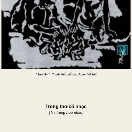
"Sưởi ấm" - Tranh khắc gỗ của Phạm Vũ Hội
Trong thơ
có n
hạc
(Thi trung hữu nhạc)