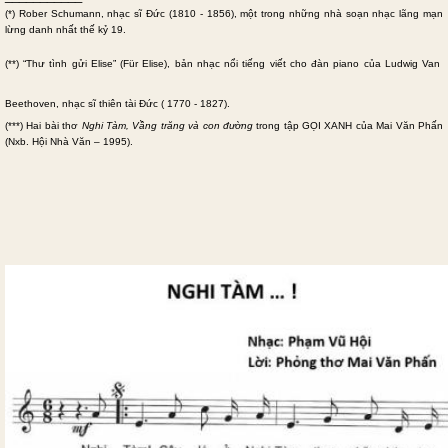
(
*) Rober Schumann, nhạc sĩ Đức (1810 - 1856), một trong những nhà soạn nhạc lãng mạn
lừng danh nhất thế kỷ 19.
(**) “Thư
tình
gửi Elise” (
Für Elise
),
bản nhạc nổi
tiếng
viết cho đàn piano của
Ludwig Van
Beethoven
, nhạc sĩ thiên tài Đức ( 1770 - 1827).
(***) Hai bài thơ
Nghi Tàm, Vầng trăng và con đường
trong tập GỌI XANH của Mai Văn Phấn
(Nxb. Hội Nhà Văn – 1995).