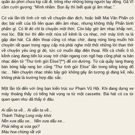
quần áo phơi chưa kịp cất đi, trông như những bóng người lay động. Gã Vĩ
cầm cười gượng: “Mình nhầm. Bọn ấy thì biết quái gì âm nhạc.”.
Có vài lần tôi tình cờ nói về chuyện đàn địch, hoặc biết Mai Văn Phấn có
đọc bài viết của tôi liên quan đến âm nhạc, nhưng không thấy Phấn bình
phẩm gì. Có lẽ đó chỉ là chuyện một thời. Còn bây giờ âm nhạc khắp nơi,
mọi lúc. Bật tivi thì đến một nửa số kênh là ca nhạc, mở máy tính ra là
gặp đàn hát. Cả điện thoại cũng có nhạc chờ, đang nóng lòng muốn hỏi
chuyện rất quan trọng nguy cấp mà phải nghe một thôi những lời than thở
về chuyện yêu ủng gì đó, tức cứ muốn đập điện thoại. Rồi cả chiếc ô tô
kềnh càng đang tiến lùi xoay trở chặn ngang con ngõ hẹp cũng phát ra bản
nhạc điện tử “Thư tình gửi Elise”(**) để xin đường. Từ cái quầy lang thang
bán bỏng bắp rang bơ cũng “Thư tình gửi Elise” lẫn trong tiếng kẻng đổ
rác... Nên chuyện nhạc nhẽo bây giờ không gây ấn tượng gì đáng kể, nếu
không phải là trường hợp đặc sắc.
Một lần tôi đến với ông bạn kiến trúc sư Phạm Vũ Hội. Khi đang dựng xe
máy thoảng thấy có tiếng hát vọng ra từ một cassette. Bài hát có ca từ
quen quen như đã thấy ở đâu.
Ai dẫn ta về... Ai dẫn ta về...
Thành Thăng Long mây khói
Nền xưa dấu xe... Nền xưa dấu xe...
Phải tiếng ai vừa gọi?
Màu hoa chừng rất vội