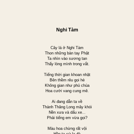
Nghi Tàm
Cây lá ở Nghi Tàm
Thon những bàn tay Phật
Ta nhìn vào sương tan
Thấy lòng mình trong vắt.
Tiếng thời gian khoan nhặt
Bên thềm rêu gọi hè
Không gian như phủ chúa
Hoa cười vang cung mê.
Ai đang dẫn ta về
Thành Thăng Long mây khói
Nền xưa và dấu xe...
Phải tiếng em vừa gọi?
Màu hoa chừng rất vội
Hồn ta cứ la đà