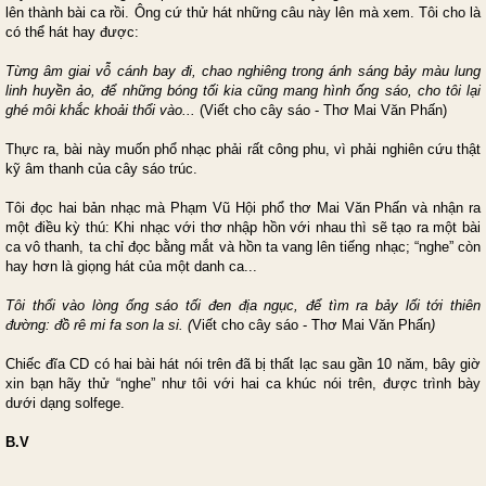
lên thành bài ca rồi. Ông cứ thử hát những câu này lên mà xem. Tôi cho là
có thể hát hay được:
Từng âm giai vỗ cánh bay đi, chao nghiêng trong ánh sáng bảy màu lung
linh
huyền ảo, để những bóng tối kia cũng mang hình ống sáo, cho tôi lại
ghé môi
khắc khoải thổi vào...
(Viết cho cây sáo - Thơ Mai Văn Phấn)
Thực ra, bài này muốn phổ nhạc phải rất công phu, vì phải nghiên cứu thật
kỹ âm thanh của cây sáo trúc.
Tôi đọc hai bản nhạc mà Phạm Vũ Hội phổ thơ Mai Văn Phấn và nhận ra
một điều kỳ thú: Khi nhạc với thơ nhập hồn với nhau thì sẽ tạo ra một bài
ca vô thanh, ta chỉ đọc bằng mắt và hồn ta vang lên tiếng nhạc; “nghe” còn
hay hơn là giọng hát của một danh ca...
Tôi thổi vào lòng ống sáo tối đen địa ngục, để tìm ra bảy lối tới thiên
đường:
đồ rê mi fa son la si. (
Viết cho cây sáo - Thơ Mai Văn Phấn
)
Chiếc đĩa CD có hai bài hát nói trên đã bị thất lạc sau gần 10 năm, bây giờ
xin bạn hãy thử “nghe” như tôi với hai ca khúc nói trên, được trình bày
dưới dạng solfege.
B.V
___________