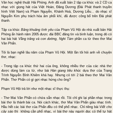
Văn học nghệ thuật Hải Phòng. Anh đã xuất bản 2 tập ca khúc và 2 CD ca
nhạc với giọng hát của Việt Hoàn, Đăng Dương (Đài Phát thanh truyền
hình Việt Nam) và Phạm Nguyễn, Khánh Hoà, Dương Liễu... do nhạc sĩ
Nguyễn Kim phụ trách hòa âm phối khí, đã được công bố trên Đài phát
thanh.
Tập ca khúc
Bâng khuâng tình yêu
của Phạm Vũ Hội do nhà xuất bản Hải
Phòng ấn hành năm 2005 được đài BBC đăng tin và bình luận, trong đó có
hai bài hát
Vầng trăng và con đường
,
Nghi Tàm
phần ca từ theo thơ Mai
Văn Phấn.
Tôi là bạn nghề lâu năm của Phạm Vũ Hội. Một lần tôi hỏi anh về chuyện
thơ, nhạc:
- Trong tập ca khúc thứ hai của ông, không nhiều thơ của các nhà thơ
được dùng làm ca từ, như bài
Hàn giang tiêu khúc
dựa thơ của Trạng
Trình Nguyễn Bỉnh Khiêm khá hay. Nhưng có tới 2 bài theo thơ Mai Văn
Phấn. Thơ Phấn có gì gợi nhạc hứng cho ông?
Phạm Vũ Hội trả lời như một nhạc sĩ thực thụ:
- Thơ Mai Văn Phấn có chứa sẵn nhạc rồi. Tôi chỉ ghi lại phần nhạc trong
bài thơ là thành bài ca. Nói cách khác, thơ Mai Văn Phấn giàu nhạc tính.
Hầu hết các bài thơ của Phấn đều có thể phổ nhạc. Chỉ riêng bài
Viết cho
cây sáo
thì
không cần phổ nhạc, vì bài thơ này người đọc có thể tự hát