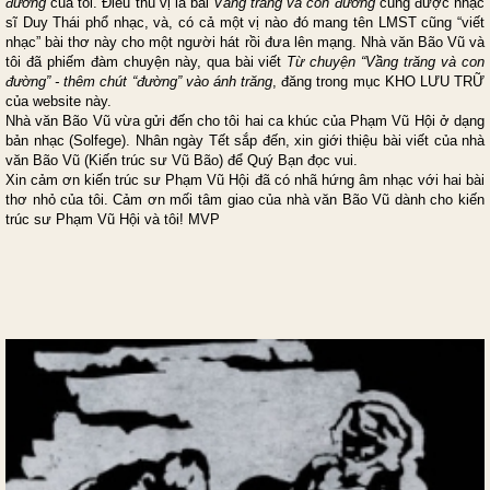
đường
của tôi. Điều thú vị là bài
Vầng trăng và con đường
cũng được nhạc
sĩ Duy Thái phổ nhạc, và, có cả một vị nào đó mang tên LMST cũng “viết
nhạc” bài thơ này cho một người hát rồi đưa lên mạng. Nhà văn Bão Vũ và
tôi đã phiếm đàm chuyện này, qua bài viết
Từ chuyện “Vầng trăng và con
đường” - thêm chút “đường” vào ánh trăng
, đăng trong mục KHO LƯU TRỮ
của website này.
Nhà văn Bão Vũ vừa gửi đến cho tôi hai ca khúc của Phạm Vũ Hội ở dạng
bản nhạc (Solfege). Nhân ngày Tết sắp đến, xin giới thiệu bài viết của nhà
văn Bão Vũ (Kiến trúc sư Vũ Bão) để Quý Bạn đọc vui.
Xin cảm ơn kiến trúc sư Phạm Vũ Hội đã có nhã hứng âm nhạc với hai bài
thơ nhỏ của tôi. Cảm ơn mối tâm giao của nhà văn Bão Vũ dành cho kiến
trúc sư Phạm Vũ Hội và tôi! MVP