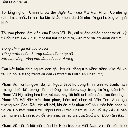
Hồn ta cứ la đà...
Tôi lắng nghe... Chính là bài thơ
Nghi Tàm
của Mai Văn Phấn. Có những
câu được nhắc lại hai, ba lần, khắc khoải da diết như lời gọi hướng về quá
khứ.
Tôi vào phòng làm việc của Phạm Vũ Hội, cúi xuống chiếc cassette cũ kỹ
từ hồi năm 1975. Sau một bài hát khác nữa, đến một bài có đoạn ca từ:
Tiếng chim gù rót vào ô cửa
Tiếng nước cuốn đi từng mảnh đêm sụp đổ
Em hay vầng trăng vừa lặn cuối con đường
.
Câu kết
buồn như người con gái đẹp dịu dàng tựa vầng trăng vừa rời xa
ta. Chính là
Vầng trăng và con đường
của Mai Văn Phấn.(***)
Phạm Vũ Hội là người đa tài. Ngoài thiết kế công trình, anh vẽ tranh, nặn
tượng, thiết kế tượng đài... những thứ được dạy trong trường kiến trúc.
Phạm Vũ Hội cũng làm thơ, và sau này tôi biết anh còn sáng tác âm nhạc.
Phạm Vũ Hội đặc biệt thán phục, hâm mộ nhạc sĩ Văn Cao. Anh nặn
tượng Văn Cao: Râu tóc rối bời, khuôn mặt nhàu nhĩ như một bản nhạc bị
vò xé. Có một bình rượu ngon luôn được Phạm Vũ Hội đổ đầy để đãi bạn
văn nghệ sĩ. Bình rượu đề tên nhạc sĩ tác giả của
Suối mơ, Buồn tàn thu
...
Phạm Vũ Hội là hội viên của Hội Kiến trúc sư Việt
Nam
và Hội Liên hiệp