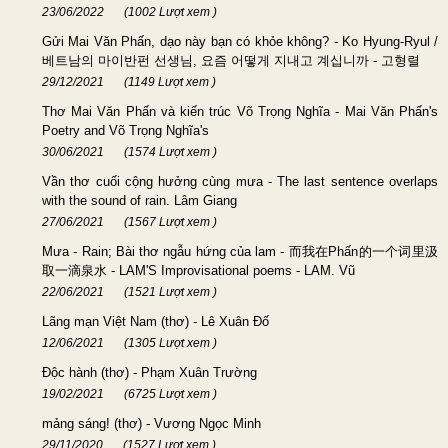
23/06/2022
(1002 Lượt xem )
Gửi Mai Văn Phấn, dạo này bạn có khỏe không? - Ko Hyung-Ryul /
베트남의 마이반펀 선생님, 요즘 어떻게 지내고 계십니까 - 고형렬
29/12/2021
(1149 Lượt xem )
Thơ Mai Văn Phấn và kiến trúc Võ Trọng Nghĩa - Mai Văn Phấn's
Poetry and Võ Trọng Nghĩa's
30/06/2021
(1574 Lượt xem )
Vần thơ cuối cộng hưởng cùng mưa - The last sentence overlaps
with the sound of rain. Lâm Giang
27/06/2021
(1567 Lượt xem )
Mưa - Rain; Bài thơ ngẫu hứng của lam - 而我在Phấn的一个词里汲
取一滴泉水 - LAM'S Improvisational poems - LAM. Vũ
22/06/2021
(1521 Lượt xem )
Lãng mạn Việt Nam (thơ) - Lê Xuân Đố
12/06/2021
(1305 Lượt xem )
Độc hành (thơ) - Phạm Xuân Trường
19/02/2021
(6725 Lượt xem )
mảng sáng! (thơ) - Vương Ngọc Minh
29/11/2020
(1527 Lượt xem )