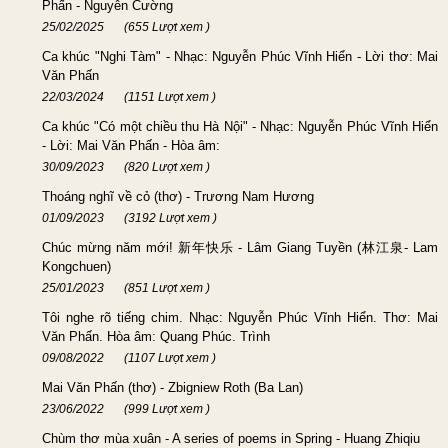
Phấn - Nguyễn Cường
25/02/2025
(655 Lượt xem )
Ca khúc "Nghi Tàm" - Nhạc: Nguyễn Phúc Vĩnh Hiển - Lời thơ: Mai
Văn Phấn
22/03/2024
(1151 Lượt xem )
Ca khúc "Có một chiều thu Hà Nội" - Nhạc: Nguyễn Phúc Vĩnh Hiển
- Lời: Mai Văn Phấn - Hòa âm:
30/09/2023
(820 Lượt xem )
Thoáng nghĩ về cỏ (thơ) - Trương Nam Hương
01/09/2023
(3192 Lượt xem )
Chúc mừng năm mới! 新年快乐 - Lâm Giang Tuyền (林江泉- Lam
Kongchuen)
25/01/2023
(851 Lượt xem )
Tôi nghe rõ tiếng chim. Nhạc: Nguyễn Phúc Vĩnh Hiển. Thơ: Mai
Văn Phấn. Hòa âm: Quang Phúc. Trình
09/08/2022
(1107 Lượt xem )
Mai Văn Phấn (thơ) - Zbigniew Roth (Ba Lan)
23/06/2022
(999 Lượt xem )
Chùm thơ mùa xuân - A series of poems in Spring - Huang Zhiqiu