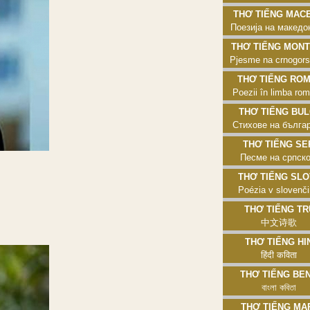
Thơ tiếng Macedo
Поезија на македо
Thơ tiếng Monten
Pjesme na crnogor
Thơ tiếng Roman
Poezii în limba ro
Thơ tiếng Bulgar
Стихове на бълга
Thơ tiếng Serbi
Песме на српск
Thơ tiếng Slovak
Poézia v slovenč
Thơ tiếng Trun
中文诗歌
Thơ tiếng Hind
हिंदी कविता
Thơ tiếng Benga
বাংলা কবিতা
Thơ tiếng Marat