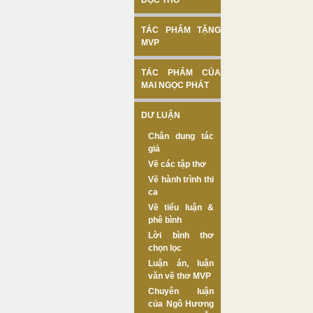
ĐỌC THƠ
TÁC PHẨM TẶNG
MVP
TÁC PHẨM CỦA
MAI NGỌC PHÁT
DƯ LUẬN
Chân dung tác
giả
Về các tập thơ
Về hành trình thi
ca
Về tiểu luận &
phê bình
Lời bình thơ
chọn lọc
Luận án, luận
văn về thơ MVP
Chuyên luận
của Ngô Hương