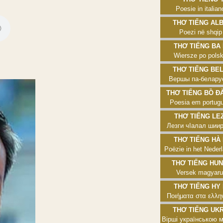
Poesie in italian
Thơ tiếng Alban
Poezi në shqip
Thơ tiếng Ba L
Wiersze po pols
Thơ tiếng Belar
Вершы па-белару
Thơ tiếng Bồ Đào
Poesia em portug
Thơ tiếng Lezg
Лезги чӀалал шии
Thơ tiếng Hà L
Poëzie in het Neder
Thơ tiếng Hunga
Versek magyaru
Thơ tiếng Hy L
Ποιήματα στα ελλη
Thơ tiếng Ukrai
Вірші українською 