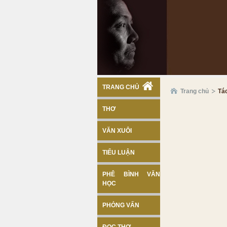
TRANG CHỦ
Trang chủ
Tá
THƠ
VĂN XUÔI
TIỂU LUẬN
PHÊ BÌNH VĂN
HỌC
PHỎNG VẤN