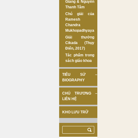
Giang & Nguyễn
Thanh Tâm
Chú giải của
Ramesh
Chandra
Mukhopadhyaya
Giải thưởng
Cikada (Thụy
Điển, 2017)
Tác phẩm trong
sách giáo khoa
TIỂU SỬ –
BIOGRAPHY
CHỦ TRƯƠNG –
LIÊN HỆ
KHO LƯU TRỮ