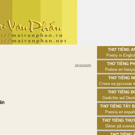
Thơ tiếng Anh
Poetry in Englis
Thơ tiếng Phá
25/10/2025
Poésie en frança
Thơ tiếng Nga
Стихи на русском 
Thơ tiếng Đức
Gedichte auf Deut
ấn
Thơ tiếng Tây Ban
Poesía en españ
Thơ tiếng Thụy Đ
Dikter på svens
Thơ tiếng Ý