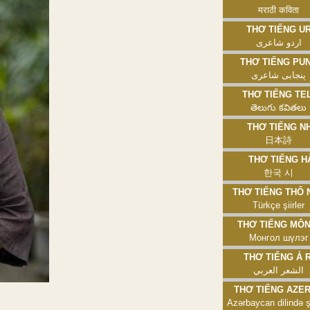
मराठी कविता
Thơ tiếng Urd
اردو شاعری
Thơ tiếng Punja
پنجابی شاعری
Thơ tiếng Telu
తెలుగు కవితలు
Thơ tiếng Nhậ
日本詩
Thơ tiếng Hàn
한국 시
Thơ tiếng Thổ Nh
Türkçe şiirler
Thơ tiếng Mông
Монгол шүлэг
Thơ tiếng Ả Rậ
الشعر العربي
Thơ tiếng Azerbai
Azərbaycan dilində ş