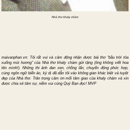
Nhà thơ khaly chàm
m
aivanphan.vn: Tôi rất vui và
cảm
động nhận được bài thơ “bầu trời tỏa
xuống mùi hương” của Nhà thơ khaly chàm gửi tặng
(ông không viết hoa
tên mình!)
.
Những
thi ảnh
đan xen,
chồng lấn,
chuyển động phức hợp
,
cùng ngôn ngữ biến ảo, kỳ dị đã dẫn tôi vào không gian
khác
biệt
và tuyệt
đẹp
của Nhà thơ.
Trân trọng cảm ơn mối tâm giao của
khaly chàm
và xin
được chia sẻ tâm sự, niềm vui cùng Quý Bạn đọc! MVP