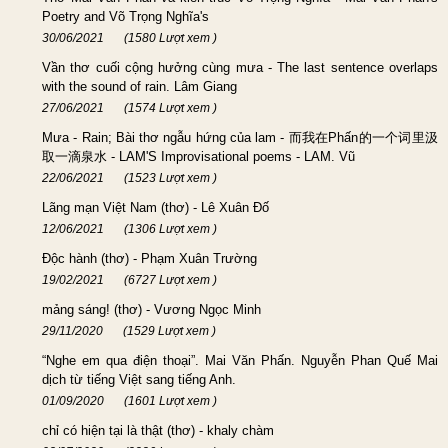
Poetry and Võ Trọng Nghĩa's
30/06/2021
(1580 Lượt xem )
Vần thơ cuối cộng hưởng cùng mưa - The last sentence overlaps
with the sound of rain. Lâm Giang
27/06/2021
(1574 Lượt xem )
Mưa - Rain; Bài thơ ngẫu hứng của lam - 而我在Phấn的一个词里汲
取一滴泉水 - LAM'S Improvisational poems - LAM. Vũ
22/06/2021
(1523 Lượt xem )
Lãng mạn Việt Nam (thơ) - Lê Xuân Đố
12/06/2021
(1306 Lượt xem )
Độc hành (thơ) - Phạm Xuân Trường
19/02/2021
(6727 Lượt xem )
mảng sáng! (thơ) - Vương Ngọc Minh
29/11/2020
(1529 Lượt xem )
“Nghe em qua điện thoại”. Mai Văn Phấn. Nguyễn Phan Quế Mai
dịch từ tiếng Việt sang tiếng Anh.
01/09/2020
(1601 Lượt xem )
chỉ có hiện tại là thật (thơ) - khaly chàm