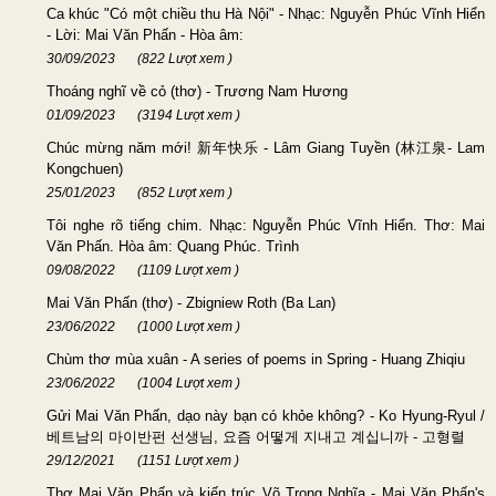
Ca khúc "Có một chiều thu Hà Nội" - Nhạc: Nguyễn Phúc Vĩnh Hiển
- Lời: Mai Văn Phấn - Hòa âm:
30/09/2023
(822 Lượt xem )
Thoáng nghĩ về cỏ (thơ) - Trương Nam Hương
01/09/2023
(3194 Lượt xem )
Chúc mừng năm mới! 新年快乐 - Lâm Giang Tuyền (林江泉- Lam
Kongchuen)
25/01/2023
(852 Lượt xem )
Tôi nghe rõ tiếng chim. Nhạc: Nguyễn Phúc Vĩnh Hiển. Thơ: Mai
Văn Phấn. Hòa âm: Quang Phúc. Trình
09/08/2022
(1109 Lượt xem )
Mai Văn Phấn (thơ) - Zbigniew Roth (Ba Lan)
23/06/2022
(1000 Lượt xem )
Chùm thơ mùa xuân - A series of poems in Spring - Huang Zhiqiu
23/06/2022
(1004 Lượt xem )
Gửi Mai Văn Phấn, dạo này bạn có khỏe không? - Ko Hyung-Ryul /
베트남의 마이반펀 선생님, 요즘 어떻게 지내고 계십니까 - 고형렬
29/12/2021
(1151 Lượt xem )
Thơ Mai Văn Phấn và kiến trúc Võ Trọng Nghĩa - Mai Văn Phấn's