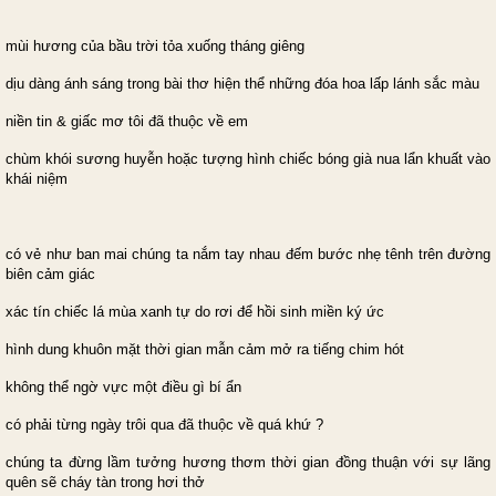
mùi hương của bầu trời tỏa xuống tháng giêng
dịu dàng ánh sáng trong bài thơ hiện thể những đóa hoa lấp lánh sắc màu
niền tin & giấc mơ tôi đã thuộc về em
chùm khói sương huyễn hoặc tượng hình chiếc bóng già nua lẩn khuất vào
khái niệm
có vẻ như ban mai chúng ta nắm tay nhau đếm bước nhẹ tênh trên đường
biên cảm giác
xác tín chiếc lá mùa xanh tự do rơi để hồi sinh miền ký ức
hình dung khuôn mặt thời gian mẫn cảm mở ra tiếng chim hót
không thể ngờ vực một điều gì bí ẩn
có phải từng ngày trôi qua đã thuộc về quá khứ ?
chúng ta đừng lầm tưởng hương thơm thời gian đồng thuận với sự lãng
quên sẽ cháy tàn trong hơi thở