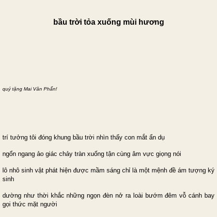
bầu trời tỏa xuốn
g mùi
hương
quý tặng Mai Văn Phấn!
trí tưởng tôi đóng khung bầu trời nhìn thấy con mắt ẩn dụ
ngổn ngang ảo giác chảy tràn xuống tận cùng âm vực giọng nói
lô nhô sinh vật phát hiện được mầm sáng chỉ là một mệnh đề ám tượng ký
sinh
dường như thời khắc những ngọn đèn nở ra loài bướm đêm vỗ cánh bay
gọi thức mặt người