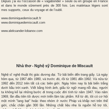
Depuis j’ai eu l’occasion de « vagabonder » seule ou en groupe en France
et dans le monde sûrement près de 300 fois. Les matériaux légers sont
mes supports, ceux du voyage et de l’oubli.
www.dominiquedemiscault.fr
www.dominiquedemiscault.com
www.aleksander-lobanov.com
Nhà thơ - Nghệ sỹ Dominique de Miscault
Nghệ sĩ nghệ thuật thị giác đương đại. Từ bãi biển đến trang giấy. Là ngày
hôm qua, từ 1967 đến 1980, và trước đó, rồi từ 1981 đến 1992. Và nữa từ
1992 đến 2012 trên tất cả các biên giới. Ngày hôm nay là bãi biển trắng
dưới bầu trời xanh. Viết bằng hình ảnh, giấu từ ngữ mang nỗi đau, người
ta không kể lại những bước đi trong cuộc đời tính từ năm 1947. Vào năm
1969, lần đầu tiên tôi được mời triển lãm tác phẩm. Kể từ đó, tôi có cơ hội
một mình "lang bạt" hoặc theo nhóm ở nước Pháp và khắp nơi trên thế
giới, chắc chắn gần 300 lần. Những chất liệu nhẹ là nguồn hỗ trợ tôi,