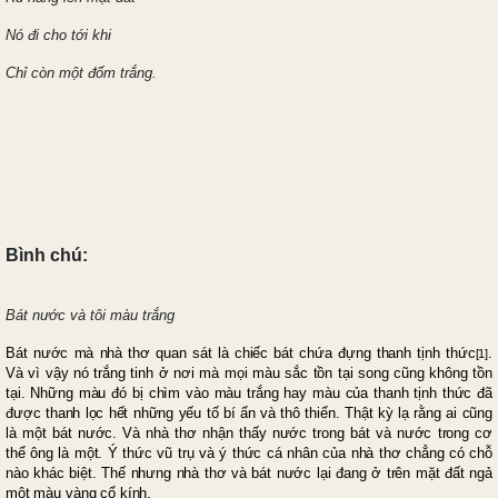
Nó đi cho tới khi
Chỉ còn một đốm trắng.
Bình chú:
Bát nước và tôi màu trắng
Bát nước mà nhà thơ quan sát là chiếc bát chứa đựng thanh tịnh thức
.
[1]
Và vì vậy nó trắng tinh ở nơi mà mọi màu sắc tồn tại song cũng không tồn
tại. Những màu đó bị chìm vào màu trắng hay màu của thanh tịnh thức đã
được thanh lọc hết những yếu tố bí ẩn và thô thiển. Thật kỳ lạ rằng ai cũng
là một bát nước. Và nhà thơ nhận thấy nước trong bát và nước trong cơ
thể ông là một. Ý thức vũ trụ và ý thức cá nhân của nhà thơ chẳng có chỗ
nào khác biệt. Thế nhưng nhà thơ và bát nước lại đang ở trên mặt đất ngả
một màu vàng cổ kính.