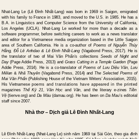
Nhat-Lang Le (Lê Đình Nhất-Lang) was born in 1969 in Saigon, emigrated
with his family to France in 1983, and moved to the U.S. in 1985. He has a
B.A. in Linguistics and Computer Science from the University of California,
Los Angeles (UCLA). Nhat-Lang Le worked for more than a decade as a
software programmer, before switching careers to work as a news translator
and editor for a Vietnamese media organization based in the Little Saigon
area of Southern California. He is a co-author of
Poems of Nguyễn Thúy
Hằng, Đỗ Lê Anhdao & Lê Đình Nhất-Lang
(Vagabond Press, 2017). He is
the translator of two of Mai Văn Phấn’s collections
Seeds of Night and
Day
(Page Addie Press, 2013) and
Grass Cutting in a Temple Garden
(Page
Addie Press, 2014). He is a co-translator of
Poems of Lưu Diệu Vân, Lưu
Mêlan
&
Nhã Thuyên
(Vagabond Press, 2014) and
The Selected Poems of
Mai Văn Phấn
(Publishing House of the Vietnam Writers’ Association, 2015).
His Vietnamese
poems and translations have appeared in the printed
magazines
Thế Kỷ 21
,
Văn Học
and
Văn
, and the literary e-zines
Tiền
Vệ
(
tienve.org
) and
Da Màu
(
damau.org
). He has been on
Da Mau
’s editorial
staff since 2007.
Nhà thơ – Dịch giả
Lê Ðình Nhất-Lang
Lê Ðình Nhất-Lang
(Nhat-Lang Le)
sinh năm 1969 tại Sài Gòn, theo gia đình