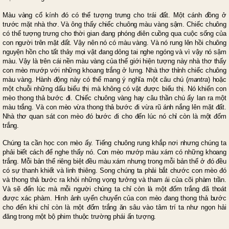
Màu vàng cổ kính đó có thể tượng trưng cho trái đất. Một cánh đồng ở
trước mặt nhà thơ. Và ông thấy chiếc chuông màu vàng sậm. Chiếc chuông
có thể tượng trưng cho thời gian đang phóng điên cuồng qua cuộc sống của
con người trên mặt đất. Vậy nên nó có màu vàng. Và nó rung lên hồi chuông
nguyện hồn cho tất thảy mọi vật đang dỏng tai nghe ngóng và vì vậy nó sậm
màu. Vậy là trên cái nền màu vàng của thế giới hiện tượng này nhà thơ thấy
con mèo mướp với những khoang trắng ở lưng. Nhà thơ thỉnh chiếc chuông
màu vàng. Hành động này có thể mang ý nghĩa một câu chú (
mantra
) hoặc
một chuỗi những dấu biểu thị mà không có vật được biểu thị. Nó khiến con
mèo thong thả bước đi. Chiếc chuông vàng hay câu thần chú ấy lan ra một
màu trắng. Và con mèo vừa thong thả bước đi vừa rũ ánh nắng lên mặt đất.
Nhà thơ quan sát con mèo đó bước đi cho đến lúc nó chỉ còn là một đốm
trắng.
Chúng ta cần học con mèo ấy. Tiếng chuông rung khắp nơi nhưng chúng ta
phải biết cách để nghe thấy nó. Con mèo mướp màu xám có những khoang
trắng. Mỗi bản thể riêng biệt đều màu xám nhưng trong mỗi bản thể ở đó đều
có sự thanh khiết và linh thiêng. Song chúng ta phải bắt chước con mèo đó
và thong thả bước ra khỏi những vọng tưởng và tham ái của cõi phàm trần.
Và sẽ đến lúc mà mỗi người chúng ta chỉ còn là một đốm trắng đã thoát
được xác phàm. Hình ảnh uyển chuyển của con mèo đang thong thả bước
cho đến khi chỉ còn là một đốm trắng ăn sâu vào tâm trí ta như ngọn hải
đăng trong một bộ phim thuộc trường phái ấn tượng.