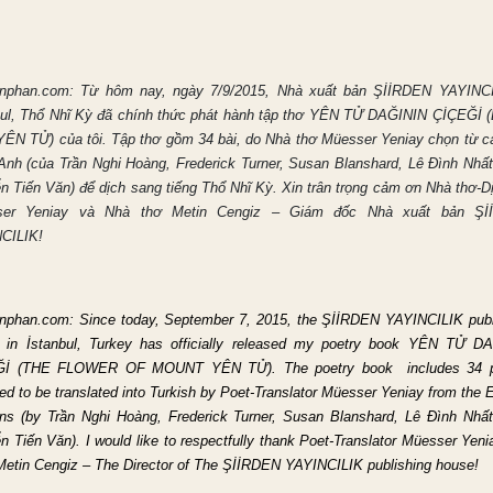
nphan.com: Từ hôm nay, ngày 7/9/2015, Nhà xuất bản ŞİİRDEN YAYINC
bul, Thổ Nhĩ Kỳ đã chính thức phát hành tập thơ YÊN TỬ DAĞININ ÇİÇEĞİ
ÊN TỬ) của tôi. Tập thơ gồm 34 bài, do Nhà thơ Müesser Yeniay chọn từ c
Anh (của Trần Nghi Hoàng, Frederick Turner, Susan Blanshard, Lê Đình Nhấ
n Tiến Văn) để dịch sang tiếng Thổ Nhĩ Kỳ. Xin trân trọng cảm ơn Nhà thơ-Dị
ser Yeniay và Nhà thơ Metin Cengiz – Giám đốc Nhà xuất bản Şİ
CILIK!
nphan.com:
Since today,
September 7, 2015
, the ŞİİRDEN YAYINCILIK publ
 in İstanbul, Turkey has officially released my poetry book YÊN TỬ D
Ğİ (THE FLOWER OF MOUNT YÊN TỬ). The poetry book includes 34 
ed to be translated into Turkish by Poet-Translator Müesser Yeniay from the 
ons (by
Trần Nghi Hoàng
, Frederick Turner, Susan Blanshard,
Lê Đình Nhất
n Tiến Văn)
. I would like to respectfully thank Poet-Translator Müesser Yen
Metin Cengiz – The Director of The ŞİİRDEN YAYINCILIK publishing house!