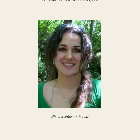
Bìa 1 tập thơ “
Yên Tử
Dağının Çiçeğ
Nhà thơ Müesser Yeniay