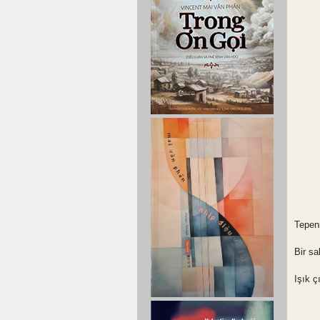
Tepen
Bir s
Işık ç