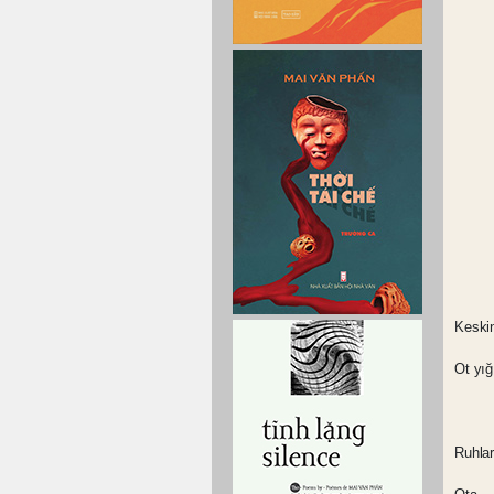
Keskin
Ot yığ
Ruhlar