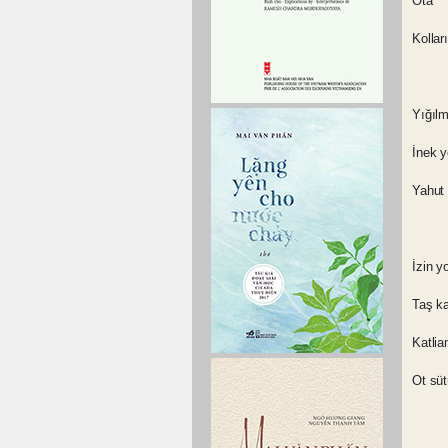
Ota
Kollar
Yığılm
İnek y
Yahut 
İzin y
Taş kal
Katlia
Ot sü