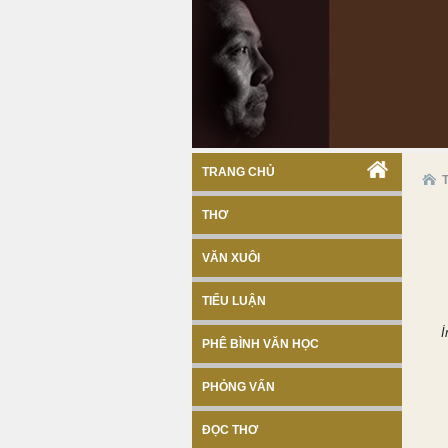
TRANG CHỦ
THƠ
VĂN XUÔI
TIỂU LUẬN
İ
PHÊ BÌNH VĂN HỌC
PHỎNG VẤN
ĐỌC THƠ