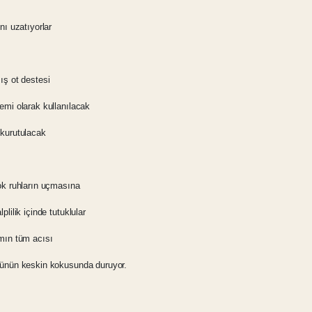
ını uzatıyorlar
ış ot destesi
emi olarak kullanılacak
kurutulacak
ok ruhların uçmasına
plilik içinde tutuklular
mın tüm acısı
tünün keskin kokusunda duruyor.