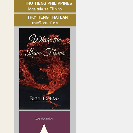
Thơ tiếng Philippines
Mga tula sa Filipino
Thơ tiếng Thái Lan
บทกวีภาษาไทย