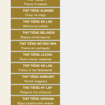
Poesie in italiano
Thơ tiếng Albania
Poezi në shqip
Thơ tiếng Ba Lan
Wiersze po polsku
Thơ tiếng Belarus
Вершы па-беларуску
Thơ tiếng Bồ Đào Nha
Poesia em português
Thơ tiếng Lezgin
Лезги чӀалал шиирлар
Thơ tiếng Hà Lan
Poëzie in het Nederlands
Thơ tiếng Hungary
Versek magyarul
Thơ tiếng Hy Lạp
Ποιήματα στα ελληνικά
Thơ tiếng Ukraina
Вірші українською мовою