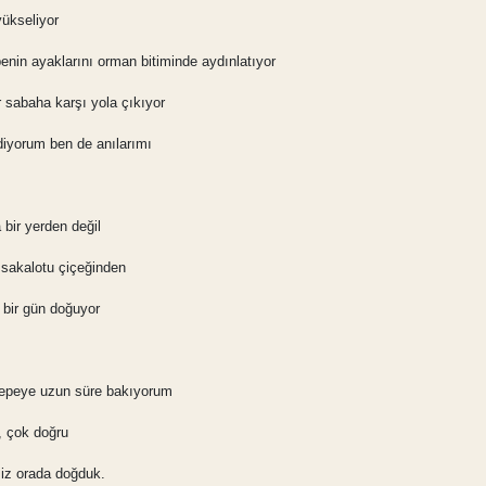
ükseliyor
enin ayaklarını orman bitiminde aydınlatıyor
 sabaha karşı yola çıkıyor
diyorum ben de anılarımı
bir yerden değil
 sakalotu çiçeğinden
 bir gün doğuyor
tepeye uzun süre bakıyorum
, çok doğru
iz orada doğduk.