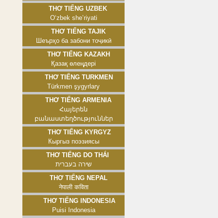
Thơ tiếng Uzbek
Oʻzbek sheʼriyati
Thơ tiếng Tajik
Шеърҳо ба забони тоҷикӣ
Thơ tiếng Kazakh
Қазақ өлеңдері
Thơ tiếng Turkmen
Türkmen şygyrlary
Thơ tiếng Armenia
Հայերեն
բանաստեղծություններ
Thơ tiếng Kyrgyz
Кыргыз поэзиясы
Thơ tiếng Do Thái
שירה בעברית
Thơ tiếng Nepal
नेपाली कविता
Thơ tiếng Indonesia
Puisi Indonesia