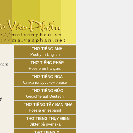
Thơ tiếng Anh
Poetry in English
Thơ tiếng Pháp
/2015
Poésie en français
Thơ tiếng Nga
Стихи на русском языке
Thơ tiếng Đức
Gedichte auf Deutsch
Kỳ
Thơ tiếng Tây Ban Nha
Poesía en español
Thơ tiếng Thụy Điển
Dikter på svenska
Thơ tiếng Ý