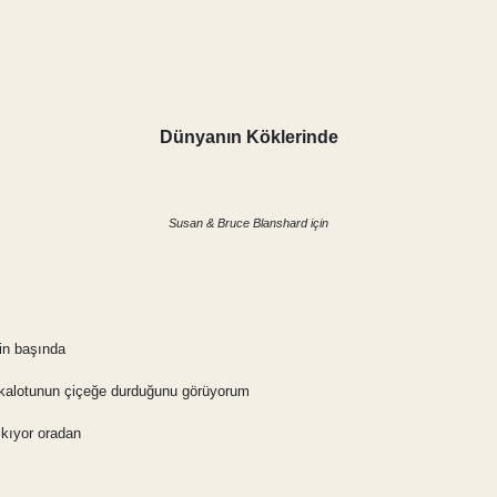
Dünyanın Köklerinde
Susan & Bruce Blanshard için
in başında
akalotunun çiçeğe durduğunu görüyorum
ıkıyor oradan