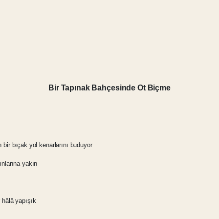
Bir Tapınak Bahçesinde Ot Biçme
 bir bıçak yol kenarlarını buduyor
ınlarına yakın
 hâlâ yapışık