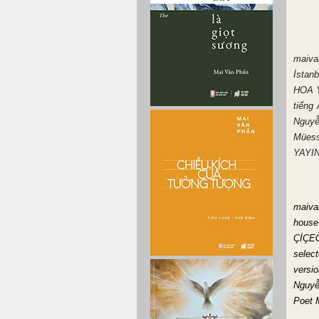
maiva
İstan
HOA Y
tiếng 
Nguyễ
Mües
YAYIN
maiva
house
ÇİÇE
select
versi
Nguyễ
Poet 