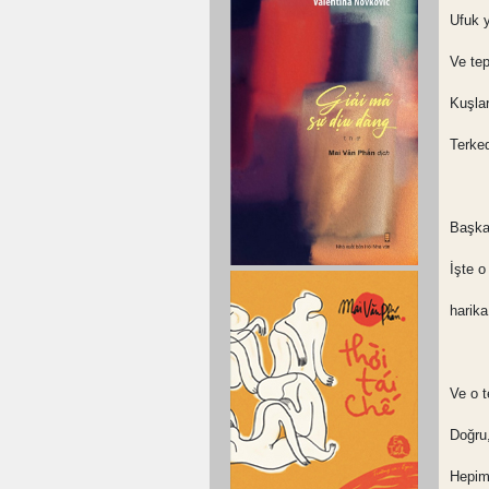
Ufuk y
Ve tep
Kuşlar
Terke
Başka 
İşte o
harika
Ve o 
Doğru
Hepim