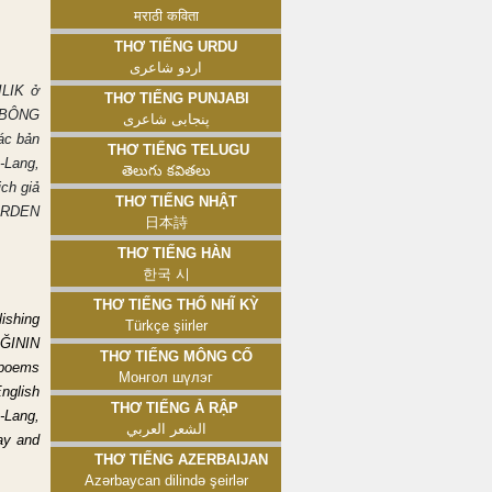
मराठी कविता
Thơ tiếng Urdu
اردو شاعری
ILIK ở
Thơ tiếng Punjabi
 (BÔNG
پنجابی شاعری
ác bản
Thơ tiếng Telugu
t-Lang,
తెలుగు కవితలు
ch giả
Thơ tiếng Nhật
İRDEN
日本詩
Thơ tiếng Hàn
한국 시
Thơ tiếng Thổ Nhĩ Kỳ
ishing
Türkçe şiirler
AĞININ
Thơ tiếng Mông Cổ
poems
Монгол шүлэг
English
Thơ tiếng Ả Rập
-Lang,
الشعر العربي
iay and
Thơ tiếng Azerbaijan
Azərbaycan dilində şeirlər