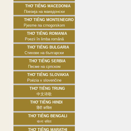
Thơ tiếng Macedonia
Поезија на македонски
Thơ tiếng Montenegro
Pjesme na crnogorskom
Thơ tiếng Romania
Poezii în limba română
Thơ tiếng Bulgaria
Стихове на български
Thơ tiếng Serbia
Песме на српском
Thơ tiếng Slovakia
Poézia v slovenčine
Thơ tiếng Trung
中文诗歌
Thơ tiếng Hindi
हिंदी कविता
Thơ tiếng Bengali
বাংলা কবিতা
Thơ tiếng Marathi