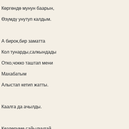
Көргөндө мунун баарын,
Өзүмдү унутуп калдым.
А бирок,бир заматта
Кол тунарды,салкындады
Отко,чокко таштап мени
Махабатым
Алыстап кетип жатты.
Каалга да ачылды.
Көздөрүмө сайылчудай