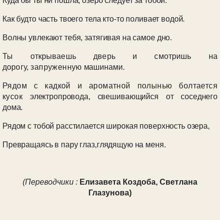
Куда бы ты ни пошла, озеро следует за тобой.
Как будто часть твоего тела кто-то поливает водой.
Волны увлекают тебя, затягивая на самое дно.
Ты открываешь дверь и смотришь на
дорогу,
запруженную
машинами.
Рядом с кадкой и ароматной полынью болтается
кусок
электропровода, свешивающийся от соседнего
дома.
Рядом с тобой расстилается широкая поверхность озера,
Превращаясь в пару глаз,глядящую на меня.
(Переводчики
:
Елизавет
a
Коздоба, Светлана
Глазунова)