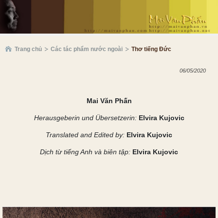
Trang chủ
Các tác phẩm nước ngoài
Thơ tiếng Đức
06/05/2020
Mai Văn Phấn
Herausgeberin und Übersetzerin:
Elvira Kujovic
Translated and Edited by:
Elvira Kujovic
Dịch từ tiếng Anh và biên tập:
Elvira Kujovic