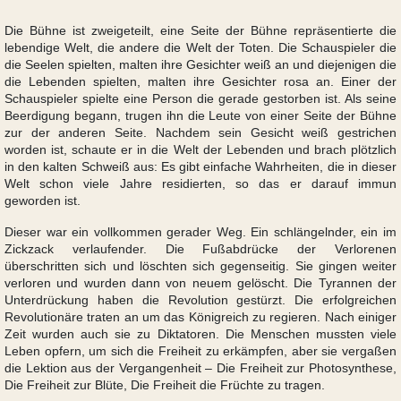
Die Bühne ist zweigeteilt, eine Seite der Bühne repräsentierte die
lebendige Welt, die andere die Welt der Toten. Die Schauspieler die
die Seelen spielten, malten ihre Gesichter weiß an und diejenigen die
die Lebenden spielten, malten ihre Gesichter rosa an. Einer der
Schauspieler spielte eine Person die gerade gestorben ist. Als seine
Beerdigung begann, trugen ihn die Leute von einer Seite der Bühne
zur der anderen Seite. Nachdem sein Gesicht weiß gestrichen
worden ist, schaute er in die Welt der Lebenden und brach plötzlich
in den kalten Schweiß aus: Es gibt einfache Wahrheiten, die in dieser
Welt schon viele Jahre residierten, so das er darauf immun
geworden ist.
Dieser war ein vollkommen gerader Weg. Ein schlängelnder, ein im
Zickzack verlaufender. Die Fußabdrücke der Verlorenen
überschritten sich und löschten sich gegenseitig. Sie gingen weiter
verloren und wurden dann von neuem gelöscht. Die Tyrannen der
Unterdrückung haben die Revolution gestürzt. Die erfolgreichen
Revolutionäre traten an um das Königreich zu regieren. Nach einiger
Zeit wurden auch sie zu Diktatoren. Die Menschen mussten viele
Leben opfern, um sich die Freiheit zu erkämpfen, aber sie vergaßen
die Lektion aus der Vergangenheit – Die Freiheit zur Photosynthese,
Die Freiheit zur Blüte, Die Freiheit die Früchte zu tragen.