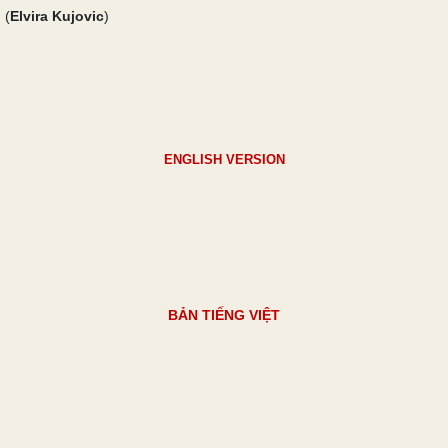
(
Elvira Kujovic
)
ENGLISH VERSION
BẢN TIẾNG VIỆT