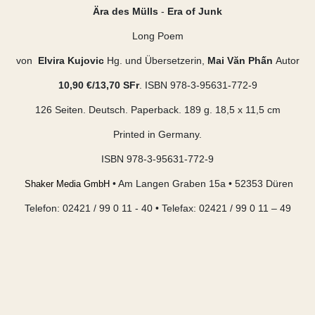
Ära des Mülls
-
Era of Junk
Long Poem
von
Elvira Kujovic
Hg. und Übersetzerin,
Mai Văn Phấn
Autor
10,90 €/13,70 SFr
. ISBN 978-3-95631-772-9
126 Seiten. Deutsch. Paperback. 189 g. 18,5 x 11,5 cm
Printed in Germany.
ISBN 978-3-95631-772-9
• Am Langen Graben 15a • 52353 Düren
Shaker Media GmbH
Telefon: 02421 / 99 0 11 - 40 • Telefax: 02421 / 99 0 11 – 49