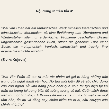
Nội dung in trên bìa 4:
“Mai Van Phan hat ein fantastisches Werk mit allen literarischen und
künstlerischen Merkmalen, als eine Einführung zum Überdauern und
Wiederstehen aller nur erdenklichen Probleme geschaffen. Dieses
ungewöhnlich geschriebene Buch, öffnet die geheime Türe einer
Seele, die metaphorisch, ironisch, sarkastisch und traurig, ihre
eigene Geschichte erzählt”
(
Elvira Kujovic
)
“Mai Văn Phấn đã tạo ra một tác phẩm có giá trị bằng những đặc
trưng của nghệ thuật văn học. Nó tựa một luận đề về sức chịu đựng
của con người, về khả năng phục hoạt quá khứ, tái tạo hiện tại và
thấu thị tương lai trong biên độ tưởng tượng có thể. Cuốn sách được
viết với một bút pháp dị thường đã mở ra cánh cửa bí mật của một
tâm hồn, ẩn dụ và đắng cay, châm biếm và bi ai, câu chuyện của
chính nhà thơ”