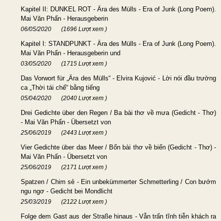
Kapitel II: DUNKEL ROT - Ära des Mülls - Era of Junk (Long Poem).
Mai Văn Phấn - Herausgeberin
06/05/2020
(1696 Lượt xem )
Kapitel I: STANDPUNKT - Ära des Mülls - Era of Junk (Long Poem).
Mai Văn Phấn - Herausgeberin und
03/05/2020
(1715 Lượt xem )
Das Vorwort für „Ära des Mülls“ - Elvira Kujović - Lời nói đầu trường
ca „Thời tái chế“ bằng tiếng
05/04/2020
(2040 Lượt xem )
Drei Gedichte über den Regen / Ba bài thơ về mưa (Gedicht - Thơ)
- Mai Văn Phấn - Übersetzt von
25/06/2019
(2443 Lượt xem )
Vier Gedichte über das Meer / Bốn bài thơ về biển (Gedicht - Thơ) -
Mai Văn Phấn - Übersetzt von
25/06/2019
(2171 Lượt xem )
Spatzen / Chim sẻ - Ein unbekümmerter Schmetterling / Con bướm
ngu ngơ - Gedicht bei Mondlicht
25/03/2019
(2122 Lượt xem )
Folge dem Gast aus der Straße hinaus - Vẫn trấn tĩnh tiễn khách ra