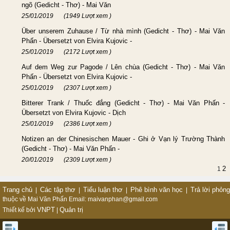
ngõ (Gedicht - Thơ) - Mai Văn
25/01/2019
(1949 Lượt xem )
Über unserem Zuhause / Từ nhà mình (Gedicht - Thơ) - Mai Văn
Phấn - Übersetzt von Elvira Kujovic -
25/01/2019
(2172 Lượt xem )
Auf dem Weg zur Pagode / Lên chùa (Gedicht - Thơ) - Mai Văn
Phấn - Übersetzt von Elvira Kujovic -
25/01/2019
(2307 Lượt xem )
Bitterer Trank / Thuốc đắng (Gedicht - Thơ) - Mai Văn Phấn -
Übersetzt von Elvira Kujovic - Dịch
25/01/2019
(2386 Lượt xem )
Notizen an der Chinesischen Mauer - Ghi ở Vạn lý Trường Thành
(Gedicht - Thơ) - Mai Văn Phấn -
20/01/2019
(2309 Lượt xem )
2
1
Trang chủ
Các tập thơ
Tiểu luận thơ
Phê bình văn học
Trả lời phỏn
|
|
|
|
thuộc về Mai Văn Phấn
Email: maivanphan@gmail.com
VNPT
Quản trị
Thiết kế bởi
|